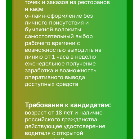
точек и заказов из ресторанов
Балтийск
и кафе
онлайн-оформление без
Барнаул
личного присутствия и
бумажной волокиты
самостоятельный выбор
Батайск
рабочего времени с
возможностью выходить на
линию от 1 часа в неделю
Белгород
еженедельное получение
заработка и возможность
оперативного вывода
Белорецк
доступных средств
Белорече
Требования к кандидатам:
возраст от 18 лет и наличие
Бердск
российского гражданства
действующее удостоверение
водителя с открытой
Березник