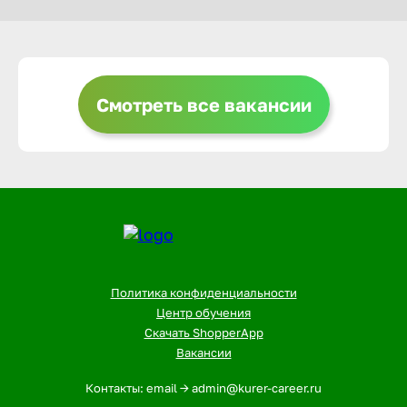
Выкса
Смотреть все вакансии
Вышний 
Вятские 
Гай
Геленджи
Политика конфиденциальности
Центр обучения
Скачать ShopperApp
Георгиев
Вакансии
Контакты: email -> admin@kurer-career.ru
Глазов