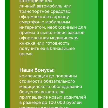
категорией «B»
личный автомобиль или
транспортное средство,
Березовс
оформленное в аренду
смартфон с мобильным
интернетом, необходимый для
Бийск
приема и выполнения заказов
оформленная медицинская
книжка или готовность
Биробид
получить ее в ближайшее
время
Бирск
Наши бонусы:
Благовещ
компенсация до половины
стоимости обязательного
медицинского обследования
Благода
бонусная выплата за
приглашение новых водителей
в размере до 100 000 рублей
Бор
увеличенные тарифы и