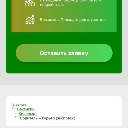
Свободный график (Full-time или
подработка).
Алексин
Без опыта. Подходит для студентов.
Альметье
Анадырь
Оставить заявку
Анапа
Ангарск
Апатиты
Главная
Вакансии
Кизилюрт
Арзамас
Водитель — курьер (экспресс)