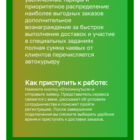
приоритетное распределение
Борович
наиболее выгодных заказов
дополнительное
вознаграждение за быстрое
Братск
выполнение доставок и участие
в специальных заданиях
полная сумма чаевых от
Брянск
клиентов перечисляется
автокурьеру
Бугульма
Как приступить к работе:
Нажмите кнопку «Откликнуться» и
Бузулук
отправьте заявку. Представитель сервиса
свяжется с вами, расскажет об условиях
сотрудничества и поможет пройти
Великие 
регистрацию. После завершения
подключения вы сможете выбирать удобное
время и приступать к доставке заказов.
Великий 