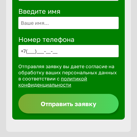
Волгогра
Введите имя
Волгодон
Номер телефона
Волгореч
Волжск
Отправляя заявку вы даете согласие на
обработку ваших персональных данных
в соответствии с
политикой
Волжски
конфиденциальности
Вологда
Отправить заявку
Воронеж
Воткинск