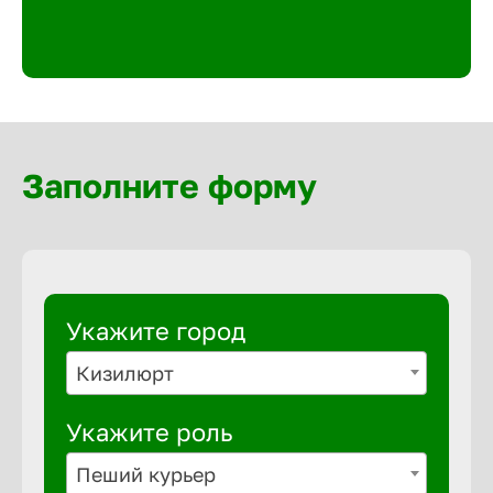
Великий 
Верхнеру
Верхняя
Заполните форму
Вичуга
Владивос
Укажите город
Владикав
Кизилюрт
Укажите роль
Владими
Пеший курьер