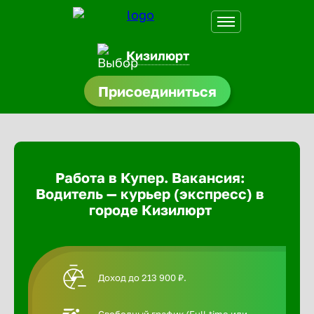
Кизилюрт
Присоединиться
доустройства
Абакан
ормления
щества
Адлер
Работа в Купер. Вакансия:
A.Q
Водитель — курьер (экспресс) в
Азов
городе Кизилюрт
Аксай
Доход до 213 900 ₽.
Александ