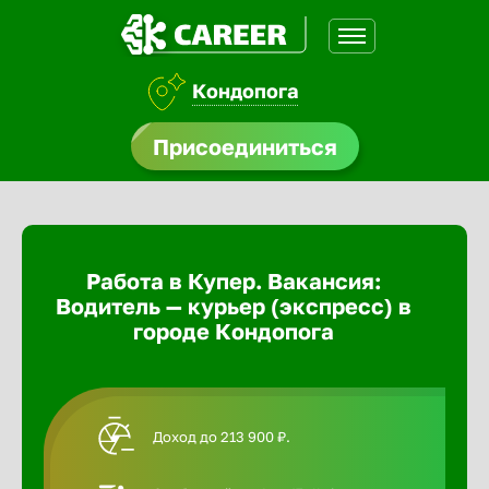
Кондопога
доустройства
Присоединиться
Абакан
ормления
щества
Адлер
Работа в Купер. Вакансия:
A.Q
Водитель — курьер (экспресс) в
Азов
городе Кондопога
Аксай
Доход до 213 900 ₽.
Александ