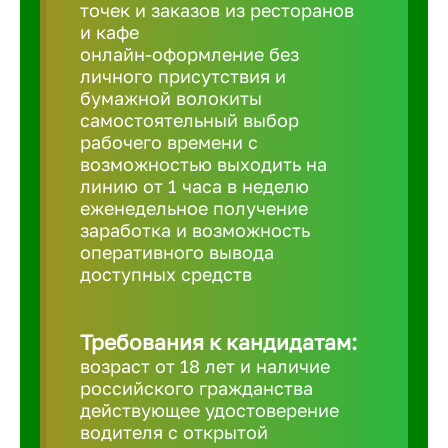
Балтийск
точек и заказов из ресторанов
и кафе
онлайн-оформление без
Барнаул
личного присутствия и
бумажной волокиты
самостоятельный выбор
Батайск
рабочего времени с
возможностью выходить на
линию от 1 часа в неделю
Белгород
еженедельное получение
заработка и возможность
оперативного вывода
Белорецк
доступных средств
Белорече
Требования к кандидатам:
возраст от 18 лет и наличие
Бердск
российского гражданства
действующее удостоверение
водителя с открытой
Березник