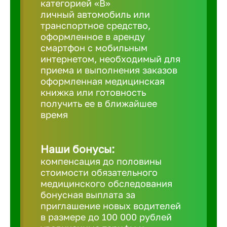
категорией «B»
личный автомобиль или
транспортное средство,
Березовс
оформленное в аренду
смартфон с мобильным
интернетом, необходимый для
Бийск
приема и выполнения заказов
оформленная медицинская
Биробид
книжка или готовность
получить ее в ближайшее
время
Бирск
Наши бонусы:
Благовещ
компенсация до половины
стоимости обязательного
медицинского обследования
Благода
бонусная выплата за
приглашение новых водителей
Бор
в размере до 100 000 рублей