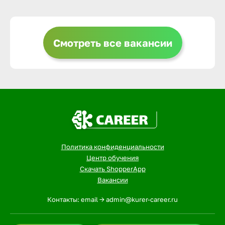
Выкса
Смотреть все вакансии
Вышний 
Вятские 
Гай
Политика конфиденциальности
Геленджи
Центр обучения
Скачать ShopperApp
Вакансии
Георгиев
Контакты: email -> admin@kurer-career.ru
Глазов