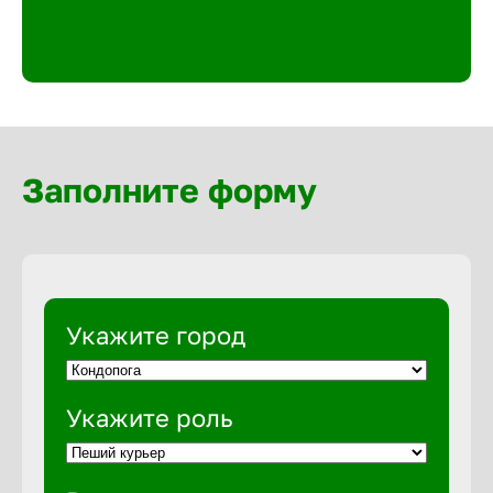
Великий 
Верхнеру
Верхняя
Заполните форму
Вичуга
Владивос
Укажите город
Владикав
Укажите роль
Владими