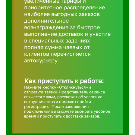
увеличенные тарифы и
приоритетное распределение
Борович
наиболее выгодных заказов
дополнительное
вознаграждение за быстрое
Братск
выполнение доставок и участие
в специальных заданиях
полная сумма чаевых от
Брянск
клиентов перечисляется
автокурьеру
Бугульма
Как приступить к работе:
Бузулук
Нажмите кнопку «Откликнуться» и
отправьте заявку. Представитель сервиса
свяжется с вами, расскажет об условиях
сотрудничества и поможет пройти
Великие 
регистрацию. После завершения
подключения вы сможете выбирать удобное
время и приступать к доставке заказов.
Великий 