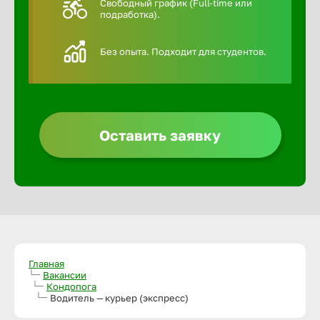
Свободный график (Full-time или
подработка).
Алексин
Без опыта. Подходит для студентов.
Альметье
Анадырь
Оставить заявку
Анапа
Ангарск
Апатиты
Главная
Вакансии
Кондопога
Арзамас
Водитель — курьер (экспресс)