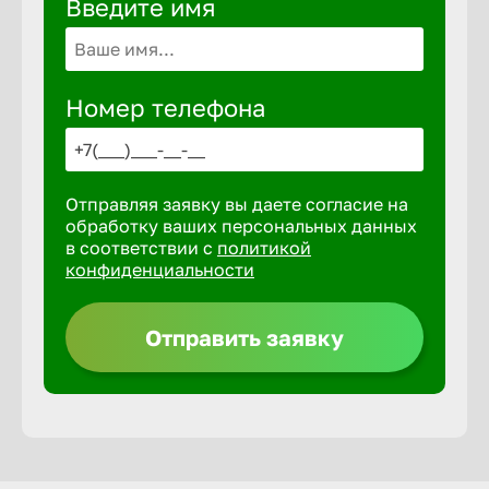
Введите имя
Волгогра
Волгодон
Номер телефона
Волгореч
Отправляя заявку вы даете согласие на
Волжск
обработку ваших персональных данных
в соответствии с
политикой
конфиденциальности
Волжски
Отправить заявку
Вологда
Воронеж
Воткинск