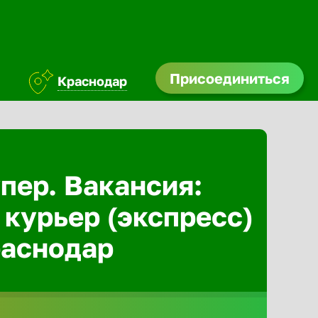
Присоединиться
Краснодар
Абакан
Адлер
пер. Вакансия:
 курьер (экспресс)
Азов
раснодар
Аксай
Александ