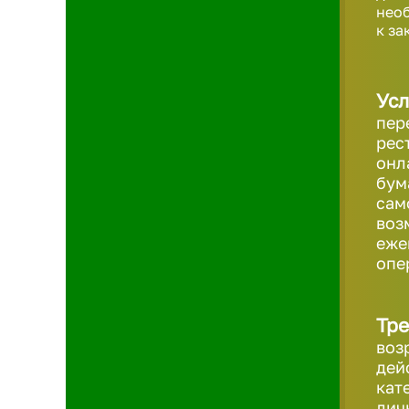
необ
к за
Усл
пер
рес
онл
бум
сам
воз
еже
опе
Тре
воз
дей
кат
лич