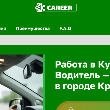
ния
Преимущества
F.A.Q
Работа в Ку
Водитель —
в городе К