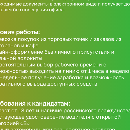
ходимые документы в электронном виде и получает д
казам без посещения офиса.
овия работы:
евозка покупок из торговых точек и заказов из
торанов и кафе
айн-оформление без личного присутствия и
ажной волокиты
остоятельный выбор рабочего времени с
можностью выходить на линию от 1 часа в неделю
недельное получение заработка и возможность
ративного вывода доступных средств
бования к кандидатам:
раст от 18 лет и наличие российского гражданств
ствующее удостоверение водителя с открытой
егорией «B»
ный автомобиль или транспортное средство,