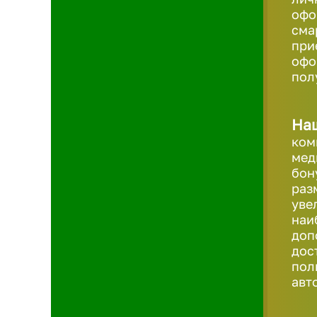
офо
сма
при
офо
пол
На
ком
мед
бон
раз
уве
наи
доп
дос
пол
авт