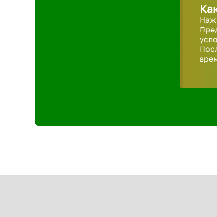
Как
Нажм
Пред
усло
Пос
врем