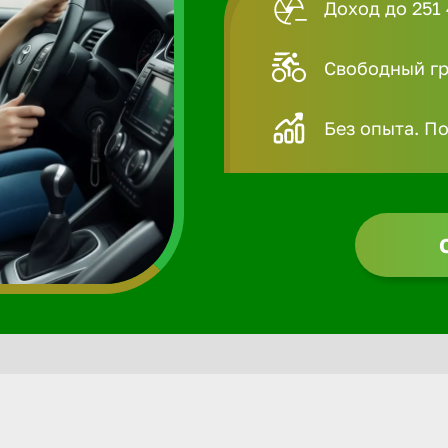
Доход до 251 
Свободный гра
Без опыта. П