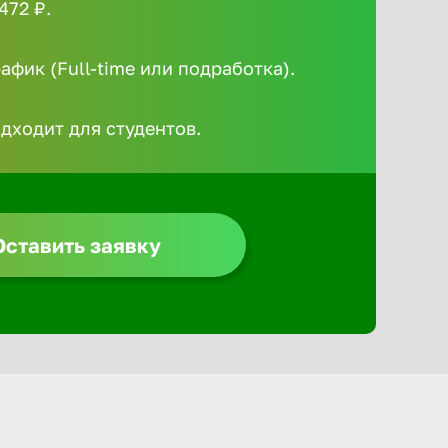
472 ₽.
Алексин
фик (Full-time или подработка).
Альметье
одходит для студентов.
Анадырь
Анапа
Оставить заявку
Ангарск
Апатиты
Арзамас