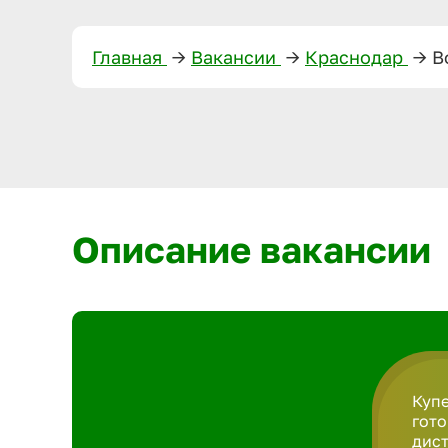
Главная
—>
Вакансии
—>
Краснодар
—>
В
Описание вакансии
Купе
гото
дист