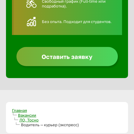
Свободный график (Full-time или
подработка).
Алексин
Без опыта. Подходит для студентов.
Альметье
Анадырь
Оставить заявку
Анапа
Ангарск
Апатиты
Главная
Вакансии
ЛО, Тосно
Арзамас
Водитель — курьер (экспресс)