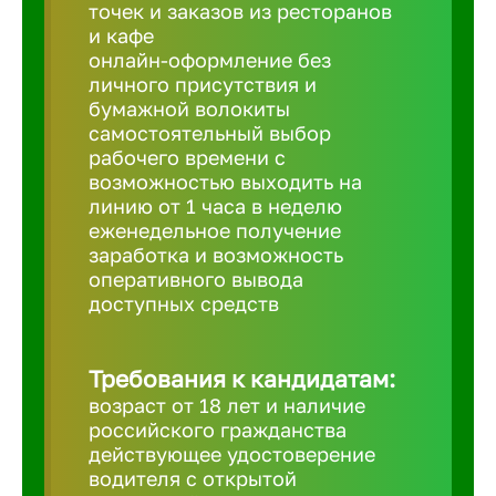
Балтийск
точек и заказов из ресторанов
и кафе
онлайн-оформление без
Барнаул
личного присутствия и
бумажной волокиты
самостоятельный выбор
Батайск
рабочего времени с
возможностью выходить на
линию от 1 часа в неделю
Белгород
еженедельное получение
заработка и возможность
оперативного вывода
Белорецк
доступных средств
Белорече
Требования к кандидатам:
возраст от 18 лет и наличие
Бердск
российского гражданства
действующее удостоверение
водителя с открытой
Березник