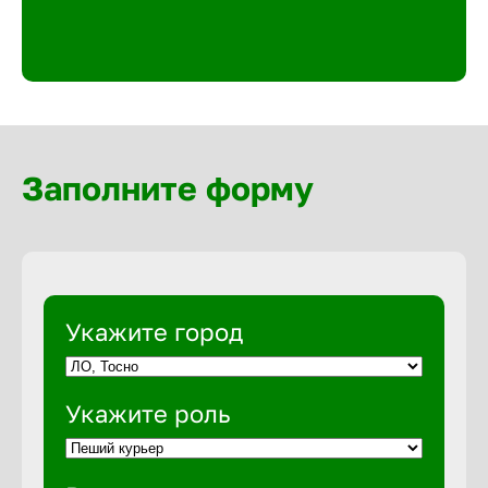
Великий 
Верхнеру
Верхняя
Заполните форму
Вичуга
Владивос
Укажите город
Владикав
Укажите роль
Владими