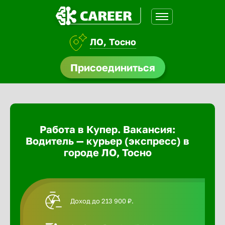
ЛО, Тосно
доустройства
Присоединиться
Абакан
ормления
щества
Адлер
Работа в Купер. Вакансия:
A.Q
Водитель — курьер (экспресс) в
Азов
городе ЛО, Тосно
Аксай
Доход до 213 900 ₽.
Александ