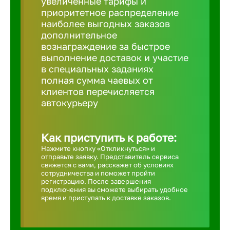
увеличенные тарифы и
приоритетное распределение
Борович
наиболее выгодных заказов
дополнительное
вознаграждение за быстрое
Братск
выполнение доставок и участие
в специальных заданиях
полная сумма чаевых от
Брянск
клиентов перечисляется
автокурьеру
Бугульма
Как приступить к работе:
Бузулук
Нажмите кнопку «Откликнуться» и
отправьте заявку. Представитель сервиса
свяжется с вами, расскажет об условиях
сотрудничества и поможет пройти
Великие 
регистрацию. После завершения
подключения вы сможете выбирать удобное
время и приступать к доставке заказов.
Великий 