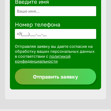
Введите имя
Волгогра
Волгодон
Номер телефона
Волгореч
Отправляя заявку вы даете согласие на
Волжск
обработку ваших персональных данных
в соответствии с
политикой
конфиденциальности
Волжски
Отправить заявку
Вологда
Воронеж
Воткинск