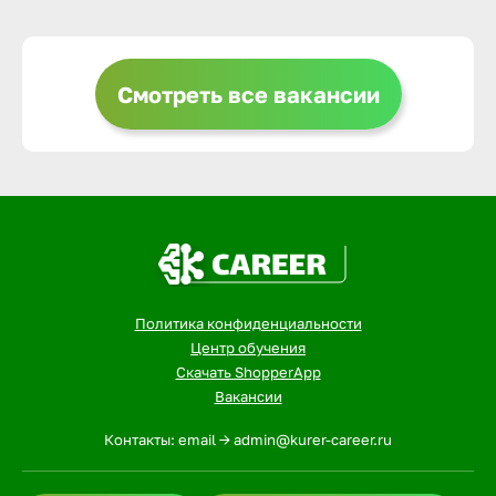
Выкса
Смотреть все вакансии
Вышний 
Вятские 
Гай
Политика конфиденциальности
Геленджи
Центр обучения
Скачать ShopperApp
Вакансии
Георгиев
Контакты: email -> admin@kurer-career.ru
Глазов