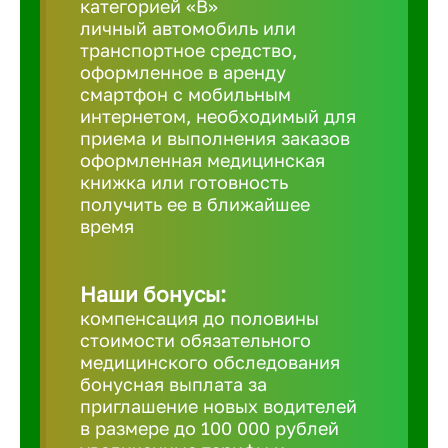
категорией «B»
личный автомобиль или
транспортное средство,
Березовс
оформленное в аренду
смартфон с мобильным
интернетом, необходимый для
Бийск
приема и выполнения заказов
оформленная медицинская
Биробид
книжка или готовность
получить ее в ближайшее
время
Бирск
Наши бонусы:
Благовещ
компенсация до половины
стоимости обязательного
медицинского обследования
Благода
бонусная выплата за
приглашение новых водителей
Бор
в размере до 100 000 рублей