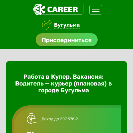
Бугульма
доустройства
Присоединиться
Абакан
ормления
щества
Адлер
Работа в Купер. Вакансия:
A.Q
Водитель — курьер (плановая) в
Азов
городе Бугульма
Аксай
Доход до 207 576 ₽.
Александ