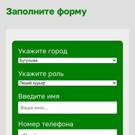
Волгогра
Заполните форму
Волгодон
Волгореч
Укажите город
Волжск
Укажите роль
Волжски
Введите имя
Вологда
Воронеж
Номер телефона
Воткинск