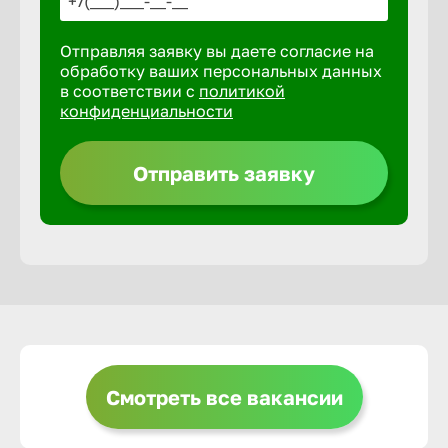
Отправляя заявку вы даете согласие на
Выкса
обработку ваших персональных данных
в соответствии с
политикой
конфиденциальности
Вышний 
Отправить заявку
Вятские 
Гай
Геленджи
Георгиев
Смотреть все вакансии
Глазов