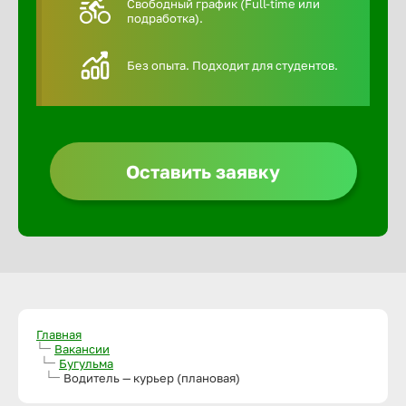
Свободный график (Full-time или
подработка).
Алексин
Без опыта. Подходит для студентов.
Альметье
Анадырь
Оставить заявку
Анапа
Ангарск
Апатиты
Главная
Вакансии
Бугульма
Арзамас
Водитель — курьер (плановая)