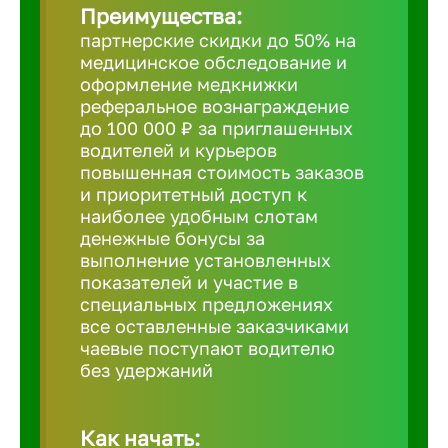
Преимущества:
партнерские скидки до 50% на
Борович
медицинское обследование и
оформление медкнижки
Братск
реферальное вознаграждение
до 100 000 ₽ за приглашенных
водителей и курьеров
Брянск
повышенная стоимость заказов
и приоритетный доступ к
наиболее удобным слотам
Бугульма
денежные бонусы за
выполнение установленных
показателей и участие в
Бузулук
специальных предложениях
все оставленные заказчиками
чаевые поступают водителю
Великие 
без удержаний
Великий 
Как начать: