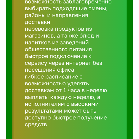
возможность заблаговременно
Балтийск
выбирать подходящие смены,
районы и направления
Барнаул
доставки
перевозка продуктов из
магазинов, а также блюд и
Батайск
напитков из заведений
общественного питания
быстрое подключение к
Белгород
сервису через интернет без
посещения офиса
гибкое расписание с
Белорецк
возможностью уделять
доставкам от 1 часа в неделю
выплаты каждую неделю, а
Белорече
исполнителям с высокими
результатами может быть
доступно быстрое получение
Бердск
средств
Березник