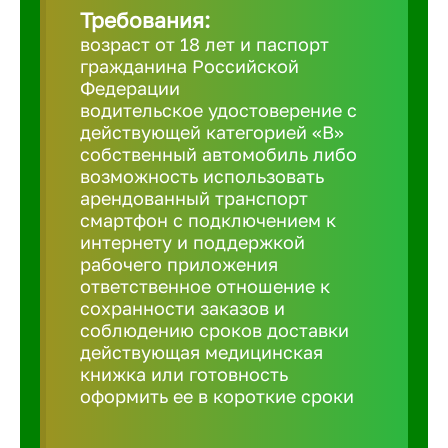
Требования:
возраст от 18 лет и паспорт
Березовс
гражданина Российской
Федерации
водительское удостоверение с
Бийск
действующей категорией «B»
собственный автомобиль либо
возможность использовать
Биробид
арендованный транспорт
смартфон с подключением к
Бирск
интернету и поддержкой
рабочего приложения
ответственное отношение к
Благовещ
сохранности заказов и
соблюдению сроков доставки
действующая медицинская
Благода
книжка или готовность
оформить ее в короткие сроки
Бор