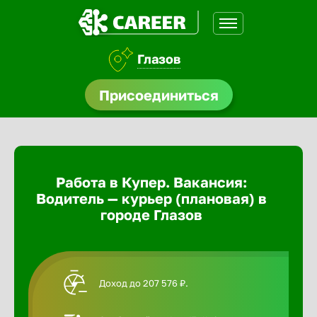
Глазов
доустройства
Присоединиться
Абакан
ормления
щества
Адлер
Работа в Купер. Вакансия:
A.Q
Водитель — курьер (плановая) в
Азов
городе Глазов
Аксай
Доход до 207 576 ₽.
Александ