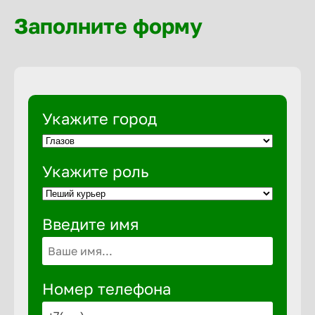
Волгогра
Заполните форму
Волгодон
Волгореч
Укажите город
Волжск
Укажите роль
Волжски
Введите имя
Вологда
Воронеж
Номер телефона
Воткинск