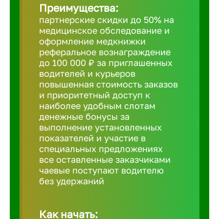
Преимущества:
партнерские скидки до 50% на
Борович
медицинское обследование и
оформление медкнижки
Братск
реферальное вознаграждение
до 100 000 ₽ за приглашенных
водителей и курьеров
Брянск
повышенная стоимость заказов
и приоритетный доступ к
наиболее удобным слотам
Бугульма
денежные бонусы за
выполнение установленных
показателей и участие в
Бузулук
специальных предложениях
все оставленные заказчиками
чаевые поступают водителю
Великие 
без удержаний
Великий 
Как начать: