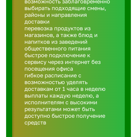
возможность заблаговременно
Балтийск
выбирать подходящие смены,
районы и направления
Барнаул
доставки
перевозка продуктов из
магазинов, а также блюд и
Батайск
напитков из заведений
общественного питания
быстрое подключение к
Белгород
сервису через интернет без
посещения офиса
гибкое расписание с
Белорецк
возможностью уделять
доставкам от 1 часа в неделю
выплаты каждую неделю, а
Белорече
исполнителям с высокими
результатами может быть
доступно быстрое получение
Бердск
средств
Березник