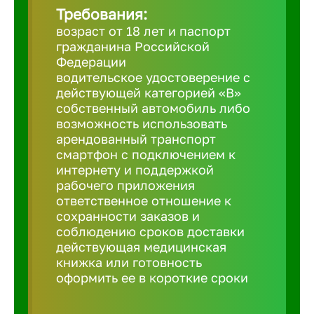
Требования:
возраст от 18 лет и паспорт
Березовс
гражданина Российской
Федерации
водительское удостоверение с
Бийск
действующей категорией «B»
собственный автомобиль либо
возможность использовать
Биробид
арендованный транспорт
смартфон с подключением к
Бирск
интернету и поддержкой
рабочего приложения
ответственное отношение к
Благовещ
сохранности заказов и
соблюдению сроков доставки
действующая медицинская
Благода
книжка или готовность
оформить ее в короткие сроки
Бор