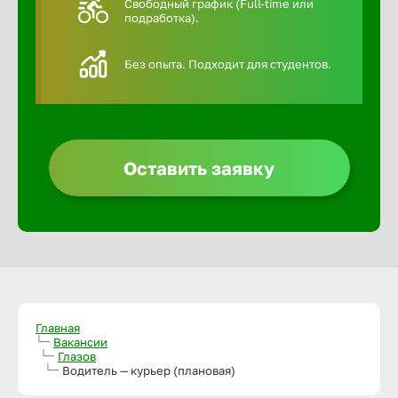
Свободный график (Full-time или
подработка).
Алексин
Без опыта. Подходит для студентов.
Альметье
Анадырь
Оставить заявку
Анапа
Ангарск
Апатиты
Главная
Вакансии
Глазов
Арзамас
Водитель — курьер (плановая)