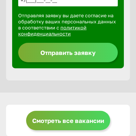
Отправляя заявку вы даете согласие на
Выкса
обработку ваших персональных данных
в соответствии с
политикой
конфиденциальности
Вышний 
Отправить заявку
Вятские 
Гай
Геленджи
Георгиев
Смотреть все вакансии
Глазов