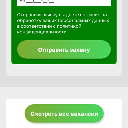
Отправляя заявку вы даете согласие на
Выкса
обработку ваших персональных данных
в соответствии с
политикой
конфиденциальности
Вышний 
Отправить заявку
Вятские 
Гай
Геленджи
Георгиев
Смотреть все вакансии
Глазов