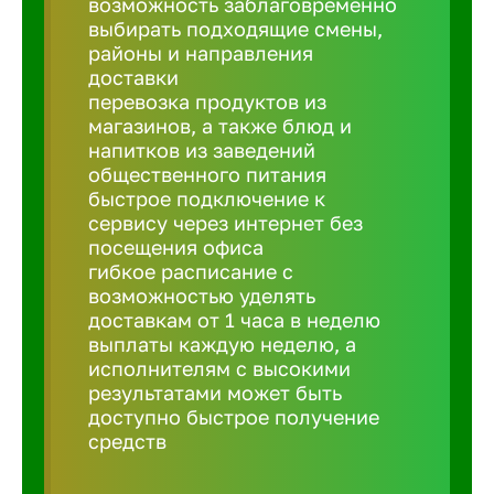
возможность заблаговременно
Балтийск
выбирать подходящие смены,
районы и направления
Барнаул
доставки
перевозка продуктов из
магазинов, а также блюд и
Батайск
напитков из заведений
общественного питания
быстрое подключение к
Белгород
сервису через интернет без
посещения офиса
гибкое расписание с
Белорецк
возможностью уделять
доставкам от 1 часа в неделю
выплаты каждую неделю, а
Белорече
исполнителям с высокими
результатами может быть
доступно быстрое получение
Бердск
средств
Березник