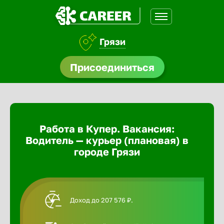
Грязи
доустройства
Присоединиться
Абакан
ормления
щества
Адлер
Работа в Купер. Вакансия:
A.Q
Водитель — курьер (плановая) в
Азов
городе Грязи
Аксай
Доход до 207 576 ₽.
Александ