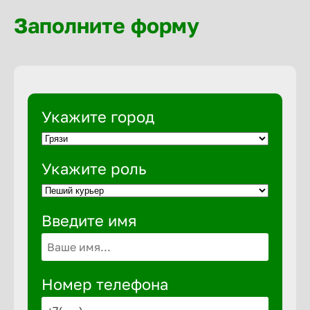
Волгогра
Заполните форму
Волгодон
Волгореч
Укажите город
Волжск
Укажите роль
Волжски
Введите имя
Вологда
Воронеж
Номер телефона
Воткинск