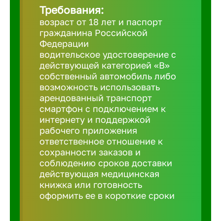
Требования:
возраст от 18 лет и паспорт
Березовс
гражданина Российской
Федерации
водительское удостоверение с
Бийск
действующей категорией «B»
собственный автомобиль либо
возможность использовать
Биробид
арендованный транспорт
смартфон с подключением к
Бирск
интернету и поддержкой
рабочего приложения
ответственное отношение к
Благовещ
сохранности заказов и
соблюдению сроков доставки
действующая медицинская
Благода
книжка или готовность
оформить ее в короткие сроки
Бор