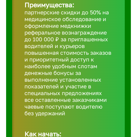
Преимущества:
партнерские скидки до 50% на
Борович
медицинское обследование и
оформление медкнижки
Братск
реферальное вознаграждение
до 100 000 ₽ за приглашенных
водителей и курьеров
Брянск
повышенная стоимость заказов
и приоритетный доступ к
наиболее удобным слотам
Бугульма
денежные бонусы за
выполнение установленных
показателей и участие в
Бузулук
специальных предложениях
все оставленные заказчиками
чаевые поступают водителю
Великие 
без удержаний
Великий 
Как начать: