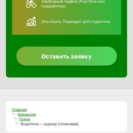
Свободный график (Full-time или
подработка).
Алексин
Без опыта. Подходит для студентов.
Альметье
Анадырь
Оставить заявку
Анапа
Ангарск
Апатиты
Главная
Вакансии
Грязи
Арзамас
Водитель — курьер (плановая)