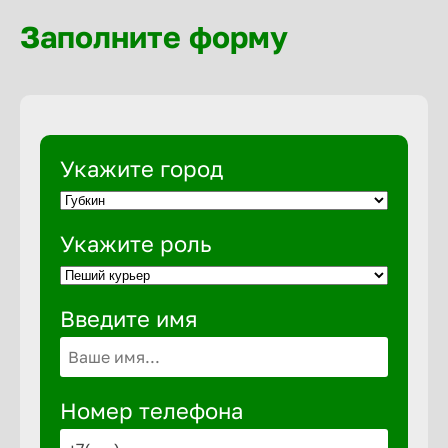
Волгогра
Заполните форму
Волгодон
Волгореч
Укажите город
Волжск
Укажите роль
Волжски
Введите имя
Вологда
Воронеж
Номер телефона
Воткинск