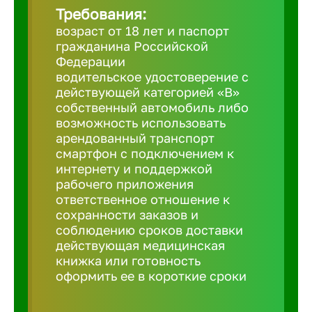
Требования:
возраст от 18 лет и паспорт
Березовс
гражданина Российской
Федерации
водительское удостоверение с
Бийск
действующей категорией «B»
собственный автомобиль либо
возможность использовать
Биробид
арендованный транспорт
смартфон с подключением к
Бирск
интернету и поддержкой
рабочего приложения
ответственное отношение к
Благовещ
сохранности заказов и
соблюдению сроков доставки
действующая медицинская
Благода
книжка или готовность
оформить ее в короткие сроки
Бор