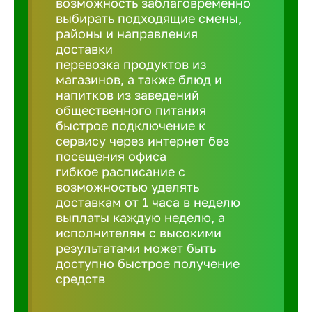
возможность заблаговременно
Балтийск
выбирать подходящие смены,
районы и направления
Барнаул
доставки
перевозка продуктов из
магазинов, а также блюд и
Батайск
напитков из заведений
общественного питания
быстрое подключение к
Белгород
сервису через интернет без
посещения офиса
гибкое расписание с
Белорецк
возможностью уделять
доставкам от 1 часа в неделю
выплаты каждую неделю, а
Белорече
исполнителям с высокими
результатами может быть
доступно быстрое получение
Бердск
средств
Березник