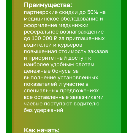
Преимущества:
партнерские скидки до 50% на
Борович
медицинское обследование и
оформление медкнижки
Братск
реферальное вознаграждение
до 100 000 ₽ за приглашенных
водителей и курьеров
Брянск
повышенная стоимость заказов
и приоритетный доступ к
наиболее удобным слотам
Бугульма
денежные бонусы за
выполнение установленных
показателей и участие в
Бузулук
специальных предложениях
все оставленные заказчиками
чаевые поступают водителю
Великие 
без удержаний
Великий 
Как начать: