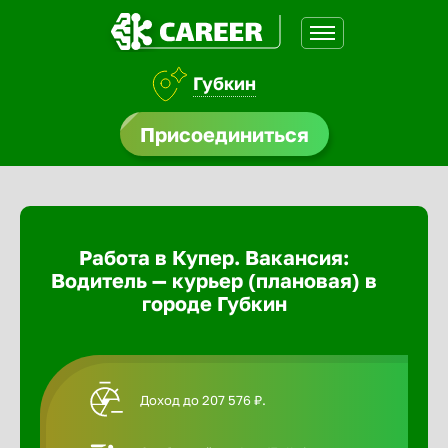
Губкин
доустройства
Присоединиться
Абакан
ормления
щества
Адлер
Работа в Купер. Вакансия:
A.Q
Водитель — курьер (плановая) в
Азов
городе Губкин
Аксай
Доход до 207 576 ₽.
Александ