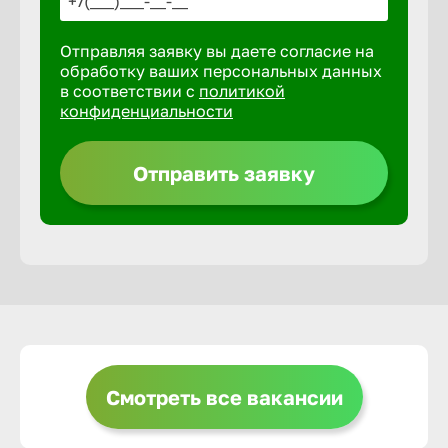
Отправляя заявку вы даете согласие на
Выкса
обработку ваших персональных данных
в соответствии с
политикой
конфиденциальности
Вышний 
Отправить заявку
Вятские 
Гай
Геленджи
Георгиев
Смотреть все вакансии
Глазов