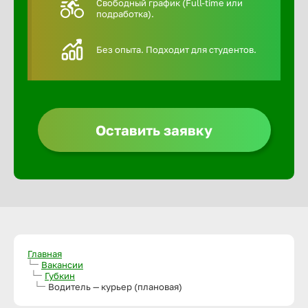
Свободный график (Full-time или
подработка).
Алексин
Без опыта. Подходит для студентов.
Альметье
Анадырь
Оставить заявку
Анапа
Ангарск
Апатиты
Главная
Вакансии
Губкин
Арзамас
Водитель — курьер (плановая)