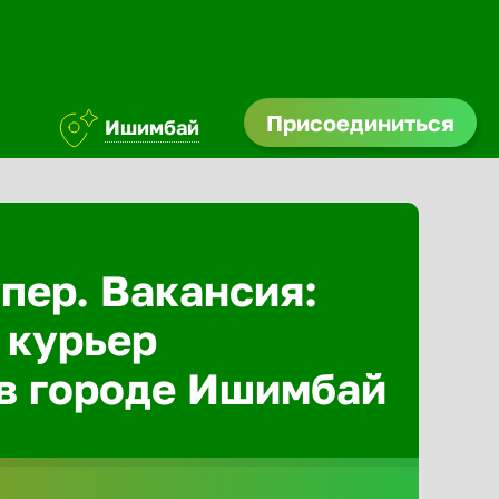
Присоединиться
Ишимбай
Абакан
Адлер
пер. Вакансия:
 курьер
Азов
 в городе Ишимбай
Аксай
Александ