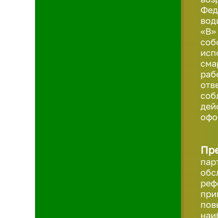
Фед
вод
«B»
соб
исп
сма
раб
отв
соб
дей
офо
Пр
пар
обс
реф
при
пов
наи