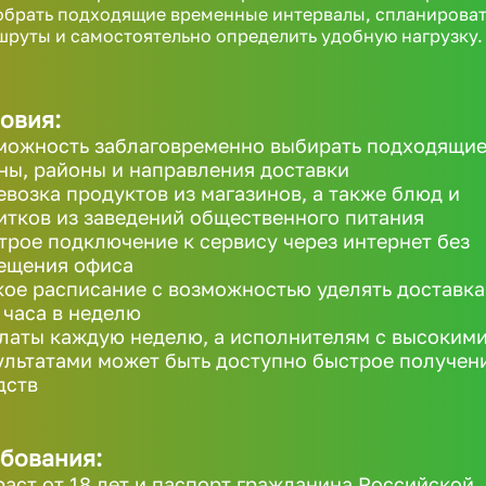
обрать подходящие временные интервалы, спланироват
руты и самостоятельно определить удобную нагрузку.
овия:
можность заблаговременно выбирать подходящи
ны, районы и направления доставки
евозка продуктов из магазинов, а также блюд и
итков из заведений общественного питания
трое подключение к сервису через интернет без
ещения офиса
кое расписание с возможностью уделять доставк
1 часа в неделю
латы каждую неделю, а исполнителям с высоким
ультатами может быть доступно быстрое получен
дств
бования:
раст от 18 лет и паспорт гражданина Российской