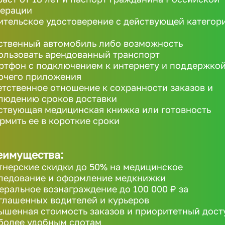
ерации
ительское удостоверение с действующей категор
ственный автомобиль либо возможность
ользовать арендованный транспорт
ртфон с подключением к интернету и поддержко
очего приложения
етственное отношение к сохранности заказов и
людению сроков доставки
ствующая медицинская книжка или готовность
рмить ее в короткие сроки
еимущества:
тнерские скидки до 50% на медицинское
ледование и оформление медкнижки
еральное вознаграждение до 100 000 ₽ за
глашенных водителей и курьеров
ышенная стоимость заказов и приоритетный дост
более удобным слотам