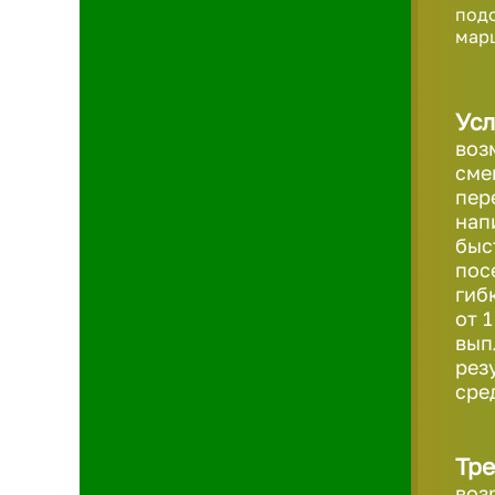
под
марш
Усл
воз
сме
пер
нап
быс
пос
гиб
от 
вып
рез
сре
Тре
воз