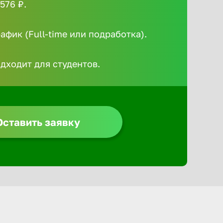
576 ₽.
Алексин
фик (Full-time или подработка).
Альметье
одходит для студентов.
Анадырь
Анапа
Оставить заявку
Ангарск
Апатиты
Арзамас