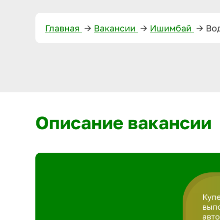
Главная
—>
Вакансии
—>
Ишимбай
—>
Во
Описание вакансии
Купе
вып
авт