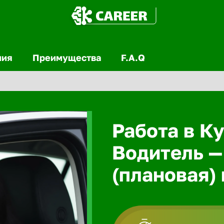
ния
Преимущества
F.A.Q
Работа в Ку
Водитель —
(плановая)