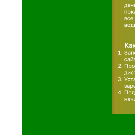
ден
пок
все
вод
Как
Зап
сай
Про
дис
Уст
зар
Под
нач