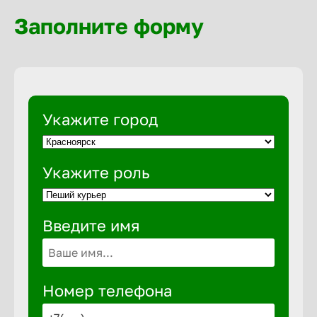
Волгогра
Заполните форму
Волгодон
Волгореч
Укажите город
Волжск
Укажите роль
Волжски
Введите имя
Вологда
Воронеж
Номер телефона
Воткинск