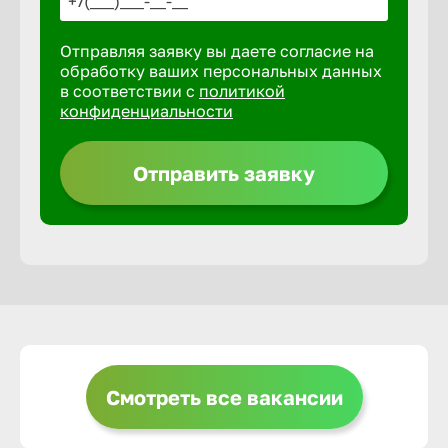
Отправляя заявку вы даете согласие на
Выкса
обработку ваших персональных данных
в соответствии с
политикой
конфиденциальности
Вышний 
Отправить заявку
Вятские 
Гай
Геленджи
Георгиев
Смотреть все вакансии
Глазов