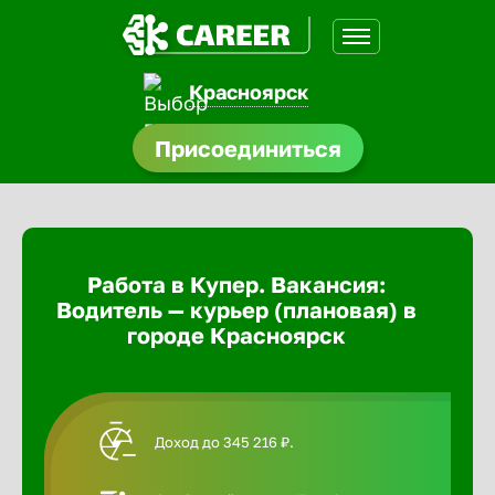
Красноярск
доустройства
Присоединиться
Абакан
ормления
щества
Адлер
Работа в Купер. Вакансия:
A.Q
Водитель — курьер (плановая) в
Азов
городе Красноярск
Аксай
Доход до 345 216 ₽.
Александ