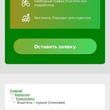
Свободный график (Full-time или
подработка).
Алексин
Без опыта. Подходит для студентов.
Альметье
Анадырь
Оставить заявку
Анапа
Ангарск
Апатиты
Главная
Вакансии
Красноярск
Арзамас
Водитель — курьер (плановая)