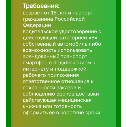
Требования:
возраст от 18 лет и паспорт
Березовс
гражданина Российской
Федерации
водительское удостоверение с
Бийск
действующей категорией «B»
собственный автомобиль либо
возможность использовать
Биробид
арендованный транспорт
смартфон с подключением к
Бирск
интернету и поддержкой
рабочего приложения
ответственное отношение к
Благовещ
сохранности заказов и
соблюдению сроков доставки
действующая медицинская
Благода
книжка или готовность
оформить ее в короткие сроки
Бор