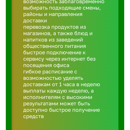
возможность заблаговременно
Балтийск
выбирать подходящие смены,
районы и направления
Барнаул
доставки
перевозка продуктов из
магазинов, а также блюд и
Батайск
напитков из заведений
общественного питания
быстрое подключение к
Белгород
сервису через интернет без
посещения офиса
гибкое расписание с
Белорецк
возможностью уделять
доставкам от 1 часа в неделю
выплаты каждую неделю, а
Белорече
исполнителям с высокими
результатами может быть
доступно быстрое получение
Бердск
средств
Березник