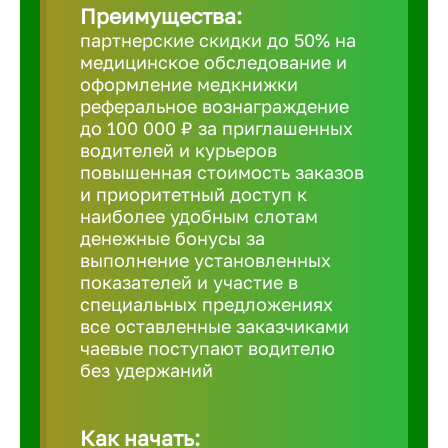
Преимущества:
партнерские скидки до 50% на
Борович
медицинское обследование и
оформление медкнижки
Братск
реферальное вознаграждение
до 100 000 ₽ за приглашенных
водителей и курьеров
Брянск
повышенная стоимость заказов
и приоритетный доступ к
наиболее удобным слотам
Бугульма
денежные бонусы за
выполнение установленных
показателей и участие в
Бузулук
специальных предложениях
все оставленные заказчиками
чаевые поступают водителю
Великие 
без удержаний
Великий 
Как начать: