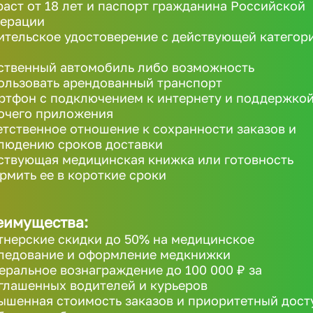
раст от 18 лет и паспорт гражданина Российской
ерации
ительское удостоверение с действующей категор
ственный автомобиль либо возможность
ользовать арендованный транспорт
ртфон с подключением к интернету и поддержко
очего приложения
етственное отношение к сохранности заказов и
людению сроков доставки
ствующая медицинская книжка или готовность
рмить ее в короткие сроки
еимущества:
тнерские скидки до 50% на медицинское
ледование и оформление медкнижки
еральное вознаграждение до 100 000 ₽ за
глашенных водителей и курьеров
ышенная стоимость заказов и приоритетный дост