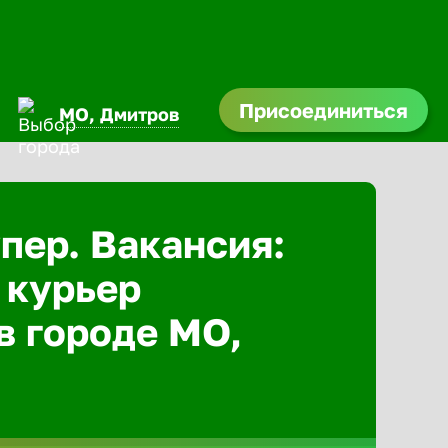
Присоединиться
МО, Дмитров
Абакан
пер. Вакансия:
Адлер
 курьер
Азов
в городе МО,
Аксай
Александ