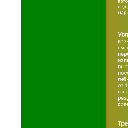
авт
под
марш
Усл
воз
сме
пер
нап
быс
пос
гиб
от 
вып
рез
сре
Тре