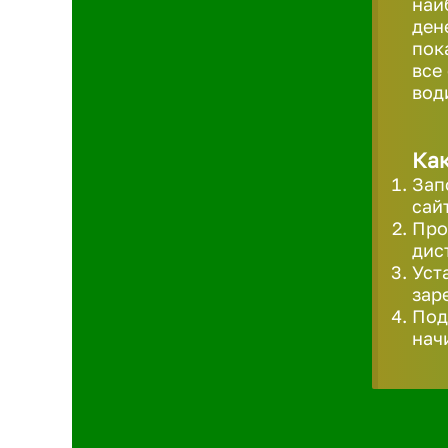
наи
ден
пок
все
вод
Как
Зап
сай
Про
дис
Уст
зар
Под
нач