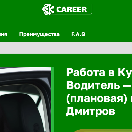
ния
Преимущества
F.A.Q
Работа в Ку
Водитель —
(плановая) 
Дмитров