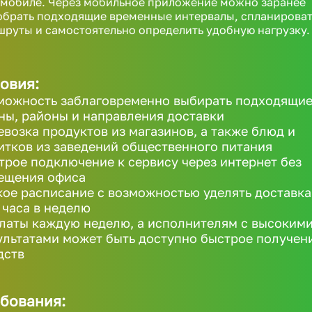
омобиле. Через мобильное приложение можно заранее
обрать подходящие временные интервалы, спланироват
руты и самостоятельно определить удобную нагрузку.
овия:
можность заблаговременно выбирать подходящи
ны, районы и направления доставки
евозка продуктов из магазинов, а также блюд и
итков из заведений общественного питания
трое подключение к сервису через интернет без
ещения офиса
кое расписание с возможностью уделять доставк
1 часа в неделю
латы каждую неделю, а исполнителям с высоким
ультатами может быть доступно быстрое получен
дств
бования: