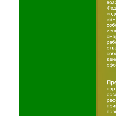
воз
Фед
вод
«B»
соб
исп
сма
раб
отв
соб
дей
офо
Пр
пар
обс
реф
при
пов