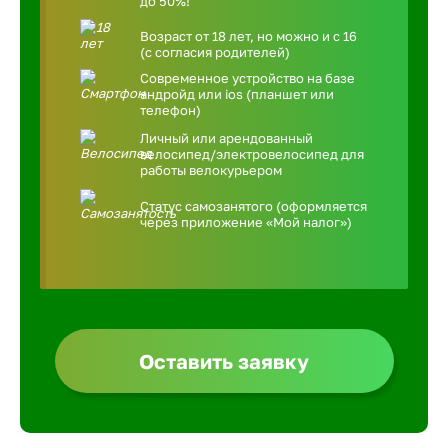
до 50%!
Возраст от 18 лет, но можно и с 16
(с согласия родителей)
Современное устройство на базе
андройд или ios (планшет или
телефон)
Личный или арендованный
велосипед/электровелосипед для
работы велокурьером
Статус самозанятого (оформляется
через приложение «Мой налог»)
Оставить заявку