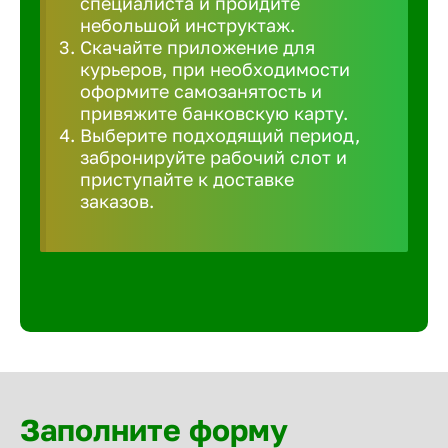
специалиста и пройдите
Волгогра
небольшой инструктаж.
Скачайте приложение для
курьеров, при необходимости
Волгодон
оформите самозанятость и
привяжите банковскую карту.
Выберите подходящий период,
Волгореч
забронируйте рабочий слот и
приступайте к доставке
Волжск
заказов.
Волжски
Вологда
Воронеж
Заполните форму
Воткинск