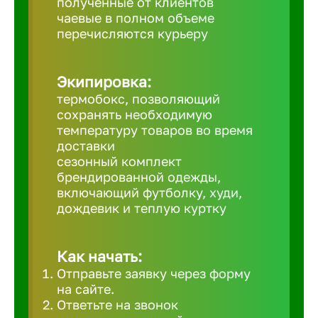
полученные от клиентов
чаевые в полном объеме
Великий 
перечисляются курьеру
Верхнеру
Экипировка:
термобокс, позволяющий
Верхняя
сохранять необходимую
температуру товаров во время
доставки
Вичуга
сезонный комплект
брендированной одежды,
включающий футболку, худи,
Владивос
дождевик и теплую куртку
Владикав
Как начать:
Отправьте заявку через форму
Владими
на сайте.
Ответьте на звонок