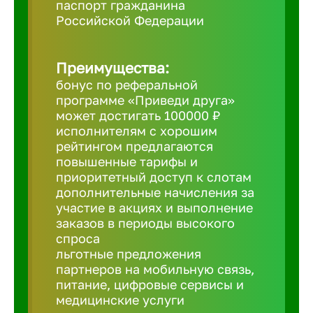
паспорт гражданина
Российской Федерации
Борович
Преимущества:
Братск
бонус по реферальной
программе «Приведи друга»
Брянск
может достигать 100000 ₽
исполнителям с хорошим
рейтингом предлагаются
Бугульма
повышенные тарифы и
приоритетный доступ к слотам
дополнительные начисления за
Бузулук
участие в акциях и выполнение
заказов в периоды высокого
спроса
Великие 
льготные предложения
партнеров на мобильную связь,
питание, цифровые сервисы и
Великий 
медицинские услуги