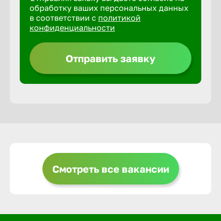
обработку ваших персональных данных
в соответствии с
политикой
Горно-Ал
конфиденциальности
Грозный
Отправить заявку
Грязи
Губкин
Гуково
Смотреть все вакансии
Гусь-Хру
Дербент