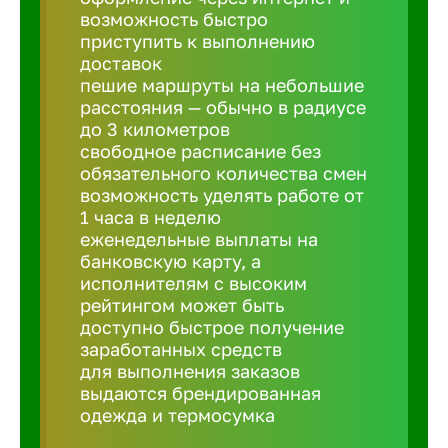
Балтийск
возможность быстро
приступить к выполнению
доставок
Барнаул
пешие маршруты на небольшие
расстояния — обычно в радиусе
до 3 километров
Батайск
свободное расписание без
обязательного количества смен
Белгород
возможность уделять работе от
1 часа в неделю
еженедельные выплаты на
Белорецк
банковскую карту, а
исполнителям с высоким
рейтингом может быть
Белорече
доступно быстрое получение
заработанных средств
для выполнения заказов
Бердск
выдаются брендированная
одежда и термосумка
Березник