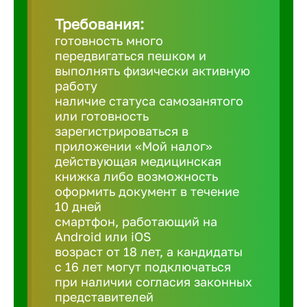
Требования:
Березовс
готовность много
передвигаться пешком и
выполнять физически активную
Бийск
работу
наличие статуса самозанятого
или готовность
Биробид
зарегистрироваться в
приложении «Мой налог»
действующая медицинская
Бирск
книжка либо возможность
оформить документ в течение
10 дней
Благовещ
смартфон, работающий на
Android или iOS
Благода
возраст от 18 лет, а кандидаты
с 16 лет могут подключаться
при наличии согласия законных
Бор
представителей