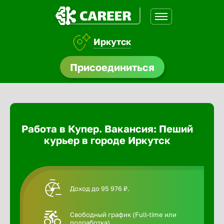
Иркутск
доустройства
Присоединиться
Абакан
ормления
щества
Адлер
Работа в Купер. Вакансия: Пеший
A.Q
курьер в городе Иркутск
Азов
Аксай
Доход до 95 976 ₽.
Александ
Свободный график (Full-time или
подработка).