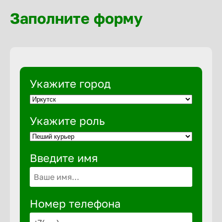
Волгогра
Заполните форму
Волгодон
Волгореч
Укажите город
Волжск
Укажите роль
Волжски
Введите имя
Вологда
Воронеж
Номер телефона
Воткинск