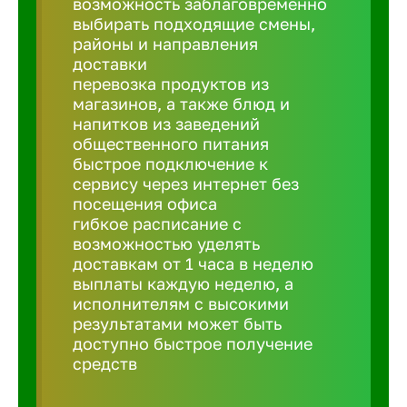
возможность заблаговременно
Балтийск
выбирать подходящие смены,
районы и направления
Барнаул
доставки
перевозка продуктов из
магазинов, а также блюд и
Батайск
напитков из заведений
общественного питания
быстрое подключение к
Белгород
сервису через интернет без
посещения офиса
гибкое расписание с
Белорецк
возможностью уделять
доставкам от 1 часа в неделю
выплаты каждую неделю, а
Белорече
исполнителям с высокими
результатами может быть
доступно быстрое получение
Бердск
средств
Березник