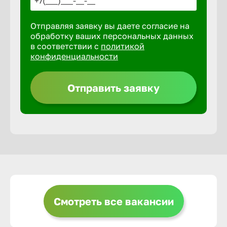
Отправляя заявку вы даете согласие на
Выкса
обработку ваших персональных данных
в соответствии с
политикой
конфиденциальности
Вышний 
Отправить заявку
Вятские 
Гай
Геленджи
Георгиев
Смотреть все вакансии
Глазов