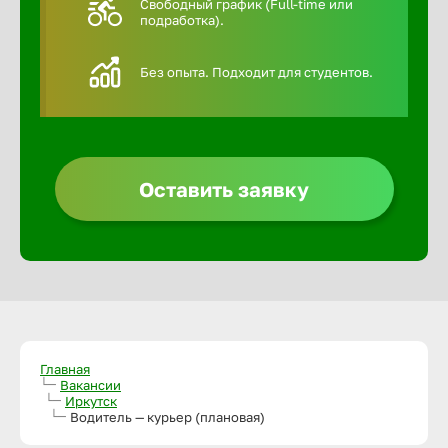
Свободный график (Full-time или
подработка).
Алексин
Без опыта. Подходит для студентов.
Альметье
Анадырь
Оставить заявку
Анапа
Ангарск
Апатиты
Главная
Вакансии
Иркутск
Арзамас
Водитель — курьер (плановая)