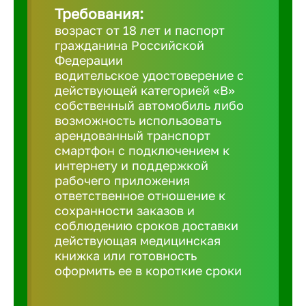
Требования:
возраст от 18 лет и паспорт
Березовс
гражданина Российской
Федерации
водительское удостоверение с
Бийск
действующей категорией «B»
собственный автомобиль либо
возможность использовать
Биробид
арендованный транспорт
смартфон с подключением к
Бирск
интернету и поддержкой
рабочего приложения
ответственное отношение к
Благовещ
сохранности заказов и
соблюдению сроков доставки
действующая медицинская
Благода
книжка или готовность
оформить ее в короткие сроки
Бор