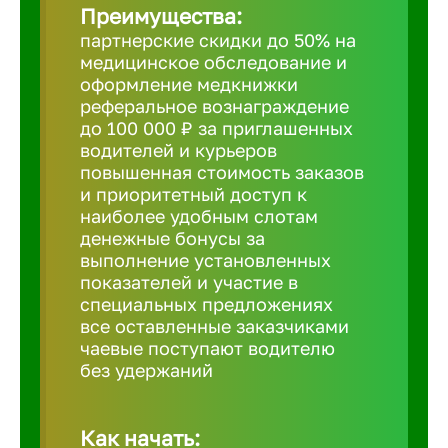
Преимущества:
партнерские скидки до 50% на
Борович
медицинское обследование и
оформление медкнижки
Братск
реферальное вознаграждение
до 100 000 ₽ за приглашенных
водителей и курьеров
Брянск
повышенная стоимость заказов
и приоритетный доступ к
наиболее удобным слотам
Бугульма
денежные бонусы за
выполнение установленных
показателей и участие в
Бузулук
специальных предложениях
все оставленные заказчиками
чаевые поступают водителю
Великие 
без удержаний
Великий 
Как начать: