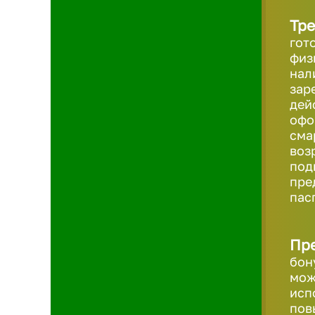
Тре
гот
физ
нал
зар
дей
офо
сма
возр
под
пре
пас
Пр
бон
мож
исп
пов