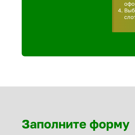
офо
Выб
сло
Заполните форму