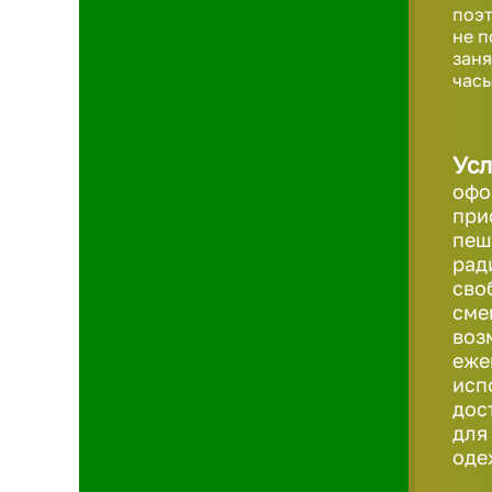
поэт
не п
заня
часы
Усл
офо
при
пеш
рад
сво
сме
воз
еже
исп
дос
для
оде