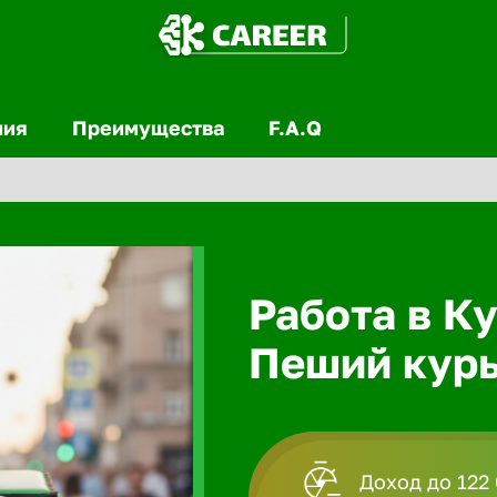
ния
Преимущества
F.A.Q
Работа в Ку
Пеший курь
Доход до 122 