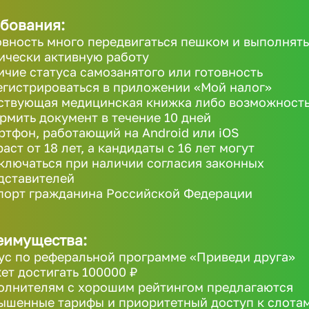
бования:
овность много передвигаться пешком и выполнять
ически активную работу
ичие статуса самозанятого или готовность
егистрироваться в приложении «Мой налог»
ствующая медицинская книжка либо возможност
рмить документ в течение 10 дней
ртфон, работающий на Android или iOS
аст от 18 лет, а кандидаты с 16 лет могут
ключаться при наличии согласия законных
дставителей
порт гражданина Российской Федерации
еимущества:
ус по реферальной программе «Приведи друга»
ет достигать 100000 ₽
олнителям с хорошим рейтингом предлагаются
ышенные тарифы и приоритетный доступ к слота