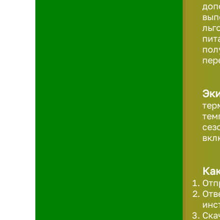
доп
вып
льг
пит
пол
пер
Эк
тер
тем
сез
вкл
Как
Отп
Отв
инс
Ска