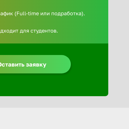
Алексин
фик (Full-time или подработка).
Альметье
одходит для студентов.
Анадырь
Анапа
Оставить заявку
Ангарск
Апатиты
Арзамас