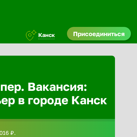
Присоединиться
Канск
Абакан
Адлер
пер. Вакансия:
Азов
ер в городе Канск
Аксай
Александ
016 ₽.