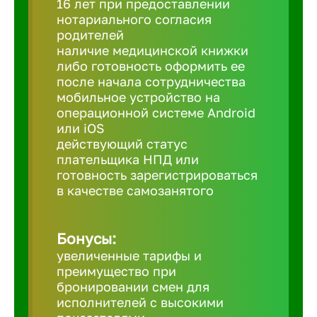
16 лет при предоставлении
нотариального согласия
родителей
Березовс
наличие медицинской книжки
либо готовность оформить ее
после начала сотрудничества
Бийск
мобильное устройство на
операционной системе Android
Биробид
или iOS
действующий статус
плательщика НПД или
Бирск
готовность зарегистрироваться
в качестве самозанятого
Благовещ
Бонусы:
увеличенные тарифы и
Благода
преимущество при
бронировании смен для
Бор
исполнителей с высокими