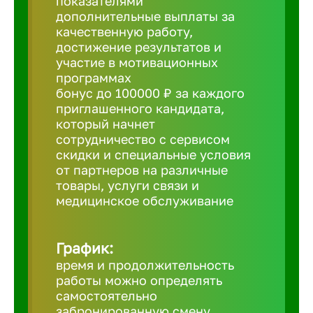
показателями
дополнительные выплаты за
Борович
качественную работу,
достижение результатов и
участие в мотивационных
Братск
программах
бонус до 100000 ₽ за каждого
приглашенного кандидата,
Брянск
который начнет
сотрудничество с сервисом
скидки и специальные условия
Бугульма
от партнеров на различные
товары, услуги связи и
медицинское обслуживание
Бузулук
Великие 
График:
время и продолжительность
работы можно определять
Великий 
самостоятельно
забронированную смену