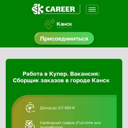
Канск
доустройства
Присоединиться
Абакан
ормления
щества
Адлер
Работа в Купер. Вакансия:
A.Q
Сборщик заказов в городе Канск
Азов
Аксай
Доход до 107 880 ₽.
Александ
Свободный график (Full-time или
подработка).