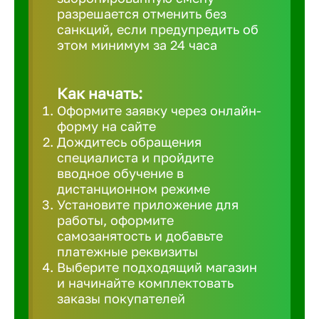
разрешается отменить без
Великий 
санкций, если предупредить об
этом минимум за 24 часа
Верхнеру
Как начать:
Верхняя
Оформите заявку через онлайн-
форму на сайте
Дождитесь обращения
Вичуга
специалиста и пройдите
вводное обучение в
дистанционном режиме
Владивос
Установите приложение для
работы, оформите
самозанятость и добавьте
Владикав
платежные реквизиты
Выберите подходящий магазин
и начинайте комплектовать
Владими
заказы покупателей