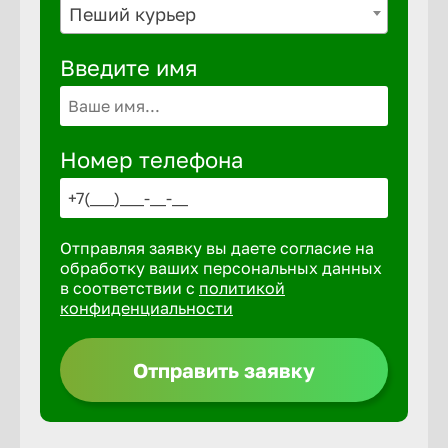
Пеший курьер
Выкса
Введите имя
Вышний 
Номер телефона
Вятские 
Гай
Отправляя заявку вы даете согласие на
обработку ваших персональных данных
в соответствии с
политикой
Геленджи
конфиденциальности
Отправить заявку
Георгиев
Глазов