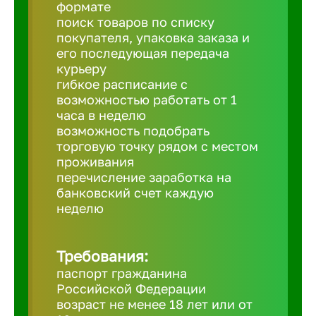
Балтийск
формате
поиск товаров по списку
покупателя, упаковка заказа и
Барнаул
его последующая передача
курьеру
гибкое расписание с
Батайск
возможностью работать от 1
часа в неделю
возможность подобрать
Белгород
торговую точку рядом с местом
проживания
перечисление заработка на
Белорецк
банковский счет каждую
неделю
Белорече
Требования:
Бердск
паспорт гражданина
Российской Федерации
возраст не менее 18 лет или от
Березник