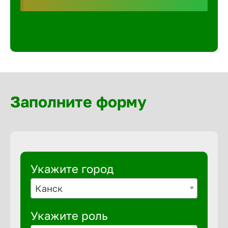
Волгогра
Волгодон
Волгореч
Заполните форму
Волжск
Волжски
Вологда
Укажите город
Канск
Воронеж
Укажите роль
Воткинск