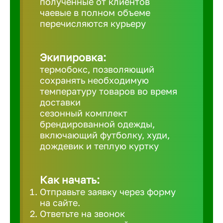
полученные от клиентов
чаевые в полном объеме
Великий 
перечисляются курьеру
Верхнеру
Экипировка:
термобокс, позволяющий
Верхняя
сохранять необходимую
температуру товаров во время
доставки
Вичуга
сезонный комплект
брендированной одежды,
включающий футболку, худи,
Владивос
дождевик и теплую куртку
Владикав
Как начать:
Отправьте заявку через форму
Владими
на сайте.
Ответьте на звонок