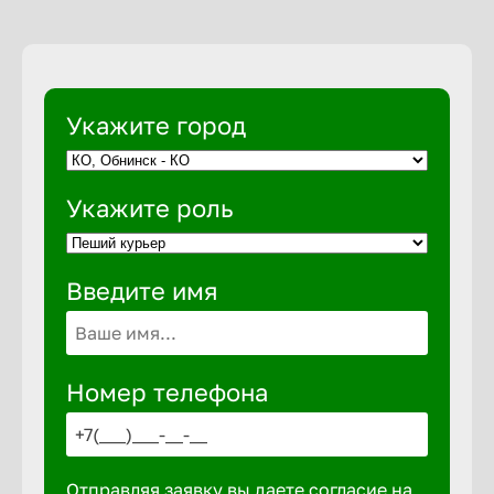
Выкса
Укажите город
Вышний 
Вятские 
Укажите роль
Гай
Введите имя
Геленджи
Номер телефона
Георгиев
Глазов
Отправляя заявку вы даете согласие на