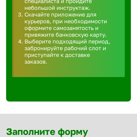
специалиста и пройдите
Волгогра
небольшой инструктаж.
Скачайте приложение для
курьеров, при необходимости
Волгодон
оформите самозанятость и
привяжите банковскую карту.
Выберите подходящий период,
Волгореч
забронируйте рабочий слот и
приступайте к доставке
Волжск
заказов.
Волжски
Вологда
Воронеж
Заполните форму
Воткинск