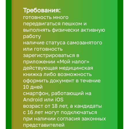
Требования:
Березовс
готовность много
передвигаться пешком и
выполнять физически активную
Бийск
работу
наличие статуса самозанятого
или готовность
Биробид
зарегистрироваться в
приложении «Мой налог»
действующая медицинская
Бирск
книжка либо возможность
оформить документ в течение
10 дней
Благовещ
смартфон, работающий на
Android или iOS
Благода
возраст от 18 лет, а кандидаты
с 16 лет могут подключаться
при наличии согласия законных
Бор
представителей