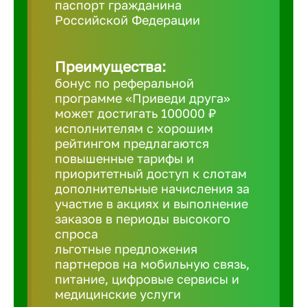
паспорт гражданина
Российской Федерации
Борович
Преимущества:
Братск
бонус по реферальной
программе «Приведи друга»
Брянск
может достигать 100000 ₽
исполнителям с хорошим
рейтингом предлагаются
Бугульма
повышенные тарифы и
приоритетный доступ к слотам
дополнительные начисления за
Бузулук
участие в акциях и выполнение
заказов в периоды высокого
спроса
Великие 
льготные предложения
партнеров на мобильную связь,
питание, цифровые сервисы и
Великий 
медицинские услуги