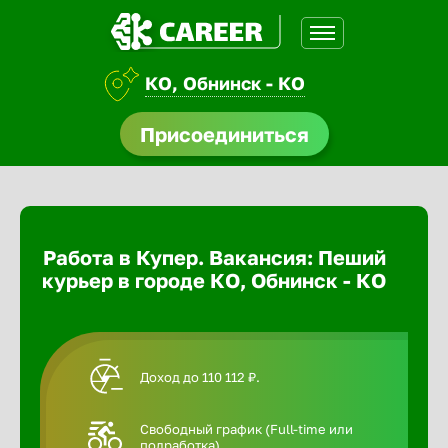
КО, Обнинск - КО
доустройства
Присоединиться
Абакан
ормления
щества
Адлер
Работа в Купер. Вакансия: Пеший
A.Q
курьер в городе КО, Обнинск - КО
Азов
Аксай
Доход до 110 112 ₽.
Александ
Свободный график (Full-time или
подработка).