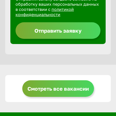
обработку ваших персональных данных
в соответствии с
политикой
Горно-Ал
конфиденциальности
Грозный
Отправить заявку
Грязи
Губкин
Гуково
Смотреть все вакансии
Гусь-Хру
Дербент