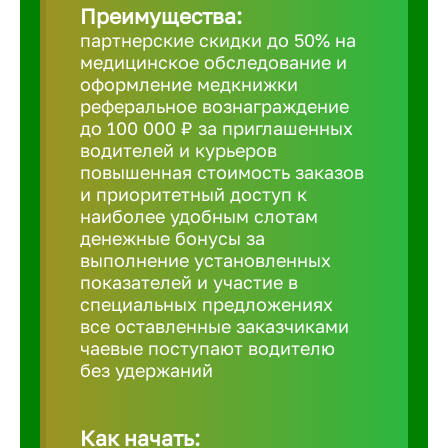
Преимущества:
партнерские скидки до 50% на
Борович
медицинское обследование и
оформление медкнижки
Братск
реферальное вознаграждение
до 100 000 ₽ за приглашенных
водителей и курьеров
Брянск
повышенная стоимость заказов
и приоритетный доступ к
наиболее удобным слотам
Бугульма
денежные бонусы за
выполнение установленных
показателей и участие в
Бузулук
специальных предложениях
все оставленные заказчиками
чаевые поступают водителю
Великие 
без удержаний
Великий 
Как начать: