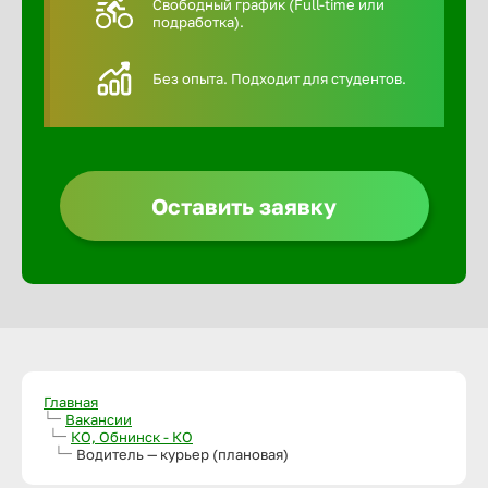
Свободный график (Full-time или
подработка).
Алексин
Без опыта. Подходит для студентов.
Альметье
Анадырь
Оставить заявку
Анапа
Ангарск
Апатиты
Главная
Вакансии
КО, Обнинск - КО
Арзамас
Водитель — курьер (плановая)