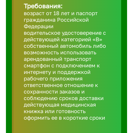
Требования:
возраст от 18 лет и паспорт
Березовс
гражданина Российской
Федерации
водительское удостоверение с
Бийск
действующей категорией «B»
собственный автомобиль либо
возможность использовать
Биробид
арендованный транспорт
смартфон с подключением к
Бирск
интернету и поддержкой
рабочего приложения
ответственное отношение к
Благовещ
сохранности заказов и
соблюдению сроков доставки
действующая медицинская
Благода
книжка или готовность
оформить ее в короткие сроки
Бор