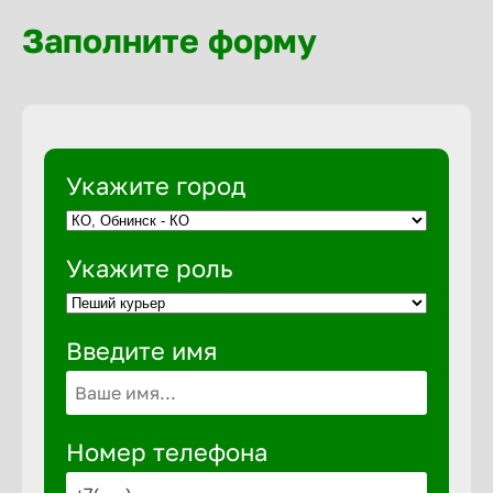
Волгогра
Заполните форму
Волгодон
Волгореч
Укажите город
Волжск
Укажите роль
Волжски
Введите имя
Вологда
Воронеж
Номер телефона
Воткинск