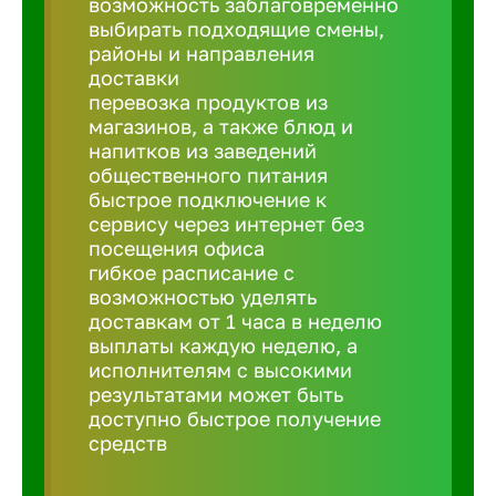
возможность заблаговременно
Балтийск
выбирать подходящие смены,
районы и направления
Барнаул
доставки
перевозка продуктов из
магазинов, а также блюд и
Батайск
напитков из заведений
общественного питания
быстрое подключение к
Белгород
сервису через интернет без
посещения офиса
гибкое расписание с
Белорецк
возможностью уделять
доставкам от 1 часа в неделю
выплаты каждую неделю, а
Белорече
исполнителям с высокими
результатами может быть
доступно быстрое получение
Бердск
средств
Березник