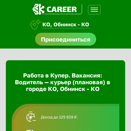
КО, Обнинск - КО
доустройства
Присоединиться
Абакан
ормления
щества
Адлер
Работа в Купер. Вакансия:
A.Q
Водитель — курьер (плановая) в
Азов
городе КО, Обнинск - КО
Аксай
Доход до 129 828 ₽.
Александ