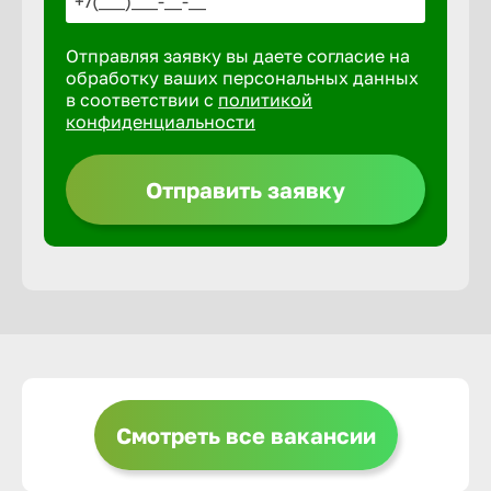
Отправляя заявку вы даете согласие на
Выкса
обработку ваших персональных данных
в соответствии с
политикой
конфиденциальности
Вышний 
Отправить заявку
Вятские 
Гай
Геленджи
Георгиев
Смотреть все вакансии
Глазов