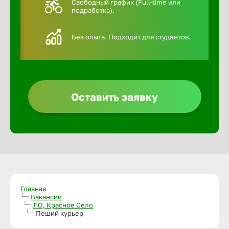
Свободный график (Full-time или
подработка).
Алексин
Без опыта. Подходит для студентов.
Альметье
Анадырь
Оставить заявку
Анапа
Ангарск
Апатиты
Главная
Вакансии
ЛО, Красное Село
Арзамас
Пеший курьер