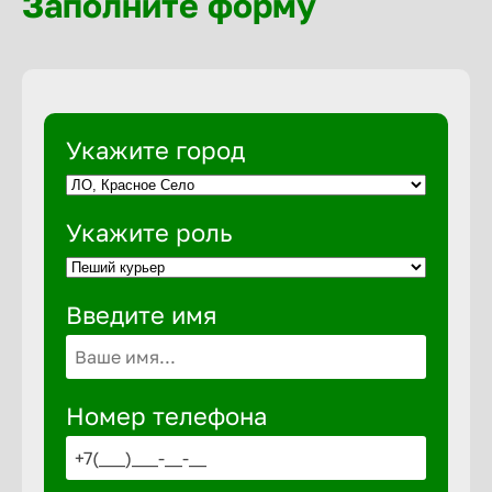
Заполните форму
Выкса
Вышний 
Укажите город
Вятские 
Укажите роль
Гай
Введите имя
Геленджи
Георгиев
Номер телефона
Глазов