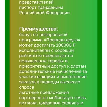
представителей
паспорт гражданина
Борович
Российской Федерации
Братск
Преимущества:
бонус по реферальной
Брянск
программе «Приведи друга»
может достигать 100000 ₽
исполнителям с хорошим
Бугульма
рейтингом предлагаются
повышенные тарифы и
приоритетный доступ к слотам
Бузулук
дополнительные начисления за
участие в акциях и выполнение
заказов в периоды высокого
Великие 
спроса
льготные предложения
партнеров на мобильную связь,
Великий 
питание, цифровые сервисы и