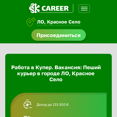
ЛО, Красное Село
доустройства
Присоединиться
Абакан
ормления
щества
Адлер
Работа в Купер. Вакансия: Пеший
A.Q
курьер в городе ЛО, Красное
Азов
Село
Аксай
Доход до 133 920 ₽.
Александ