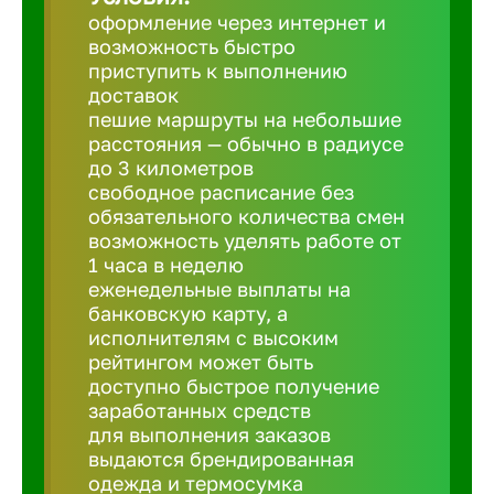
Балтийск
оформление через интернет и
возможность быстро
приступить к выполнению
Барнаул
доставок
пешие маршруты на небольшие
расстояния — обычно в радиусе
Батайск
до 3 километров
свободное расписание без
Белгород
обязательного количества смен
возможность уделять работе от
1 часа в неделю
Белорецк
еженедельные выплаты на
банковскую карту, а
исполнителям с высоким
Белорече
рейтингом может быть
доступно быстрое получение
заработанных средств
Бердск
для выполнения заказов
выдаются брендированная
одежда и термосумка
Березник