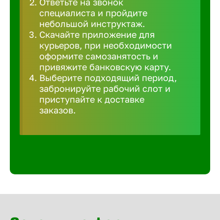
Ответьте на звонок
Волгогра
специалиста и пройдите
небольшой инструктаж.
Скачайте приложение для
Волгодон
курьеров, при необходимости
оформите самозанятость и
привяжите банковскую карту.
Волгореч
Выберите подходящий период,
забронируйте рабочий слот и
Волжск
приступайте к доставке
заказов.
Волжски
Вологда
Воронеж
Воткинск