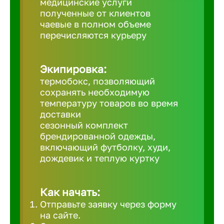
медицинские услуги
полученные от клиентов
Великий 
чаевые в полном объеме
перечисляются курьеру
Верхнеру
Экипировка:
Верхняя
термобокс, позволяющий
сохранять необходимую
температуру товаров во время
Вичуга
доставки
сезонный комплект
брендированной одежды,
Владивос
включающий футболку, худи,
дождевик и теплую куртку
Владикав
Как начать:
Владими
Отправьте заявку через форму
на сайте.