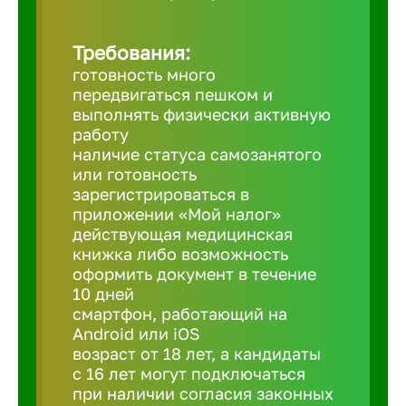
Березовс
Требования:
готовность много
передвигаться пешком и
Бийск
выполнять физически активную
работу
наличие статуса самозанятого
Биробид
или готовность
зарегистрироваться в
приложении «Мой налог»
Бирск
действующая медицинская
книжка либо возможность
оформить документ в течение
Благовещ
10 дней
смартфон, работающий на
Благода
Android или iOS
возраст от 18 лет, а кандидаты
с 16 лет могут подключаться
Бор
при наличии согласия законных