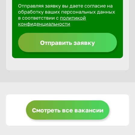
Отправляя заявку вы даете согласие на
обработку ваших персональных данных
Горно-Ал
в соответствии с
политикой
конфиденциальности
Грозный
Отправить заявку
Грязи
Губкин
Гуково
Гусь-Хру
Смотреть все вакансии
Дербент