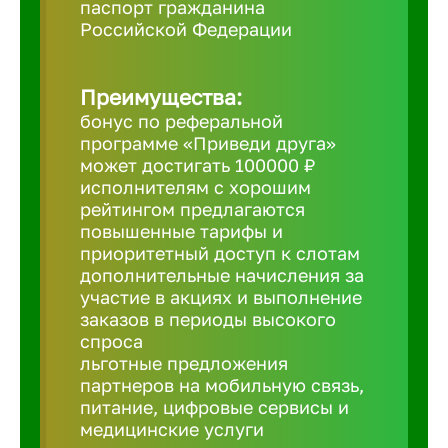
паспорт гражданина
Российской Федерации
Борович
Преимущества:
Братск
бонус по реферальной
программе «Приведи друга»
Брянск
может достигать 100000 ₽
исполнителям с хорошим
рейтингом предлагаются
Бугульма
повышенные тарифы и
приоритетный доступ к слотам
дополнительные начисления за
Бузулук
участие в акциях и выполнение
заказов в периоды высокого
спроса
Великие 
льготные предложения
партнеров на мобильную связь,
питание, цифровые сервисы и
Великий 
медицинские услуги