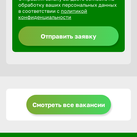
обработку ваших персональных данных
в соответствии с
политикой
Горно-Ал
конфиденциальности
Грозный
Отправить заявку
Грязи
Губкин
Гуково
Смотреть все вакансии
Гусь-Хру
Дербент