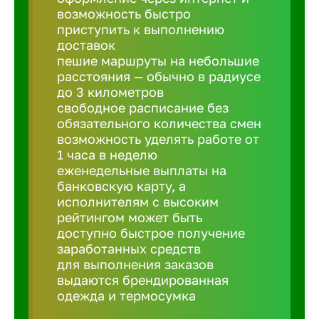
Балтийск
возможность быстро
приступить к выполнению
доставок
Барнаул
пешие маршруты на небольшие
расстояния — обычно в радиусе
до 3 километров
Батайск
свободное расписание без
обязательного количества смен
Белгород
возможность уделять работе от
1 часа в неделю
еженедельные выплаты на
Белорецк
банковскую карту, а
исполнителям с высоким
рейтингом может быть
Белорече
доступно быстрое получение
заработанных средств
для выполнения заказов
Бердск
выдаются брендированная
одежда и термосумка
Березник