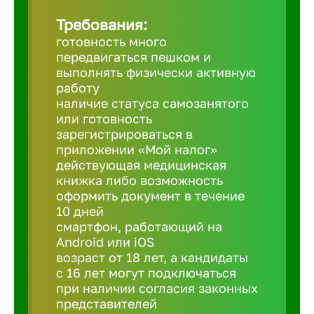
Требования:
Березовс
готовность много
передвигаться пешком и
выполнять физически активную
Бийск
работу
наличие статуса самозанятого
или готовность
Биробид
зарегистрироваться в
приложении «Мой налог»
действующая медицинская
Бирск
книжка либо возможность
оформить документ в течение
10 дней
Благовещ
смартфон, работающий на
Android или iOS
Благода
возраст от 18 лет, а кандидаты
с 16 лет могут подключаться
при наличии согласия законных
Бор
представителей