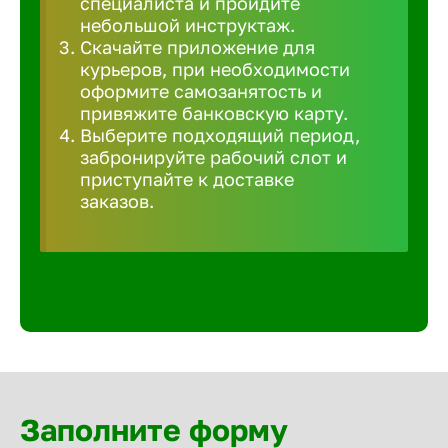
специалиста и пройдите
Волгогра
небольшой инструктаж.
Скачайте приложение для
курьеров, при необходимости
Волгодон
оформите самозанятость и
привяжите банковскую карту.
Выберите подходящий период,
Волгореч
забронируйте рабочий слот и
приступайте к доставке
Волжск
заказов.
Волжски
Вологда
Воронеж
Заполните форму
Воткинск