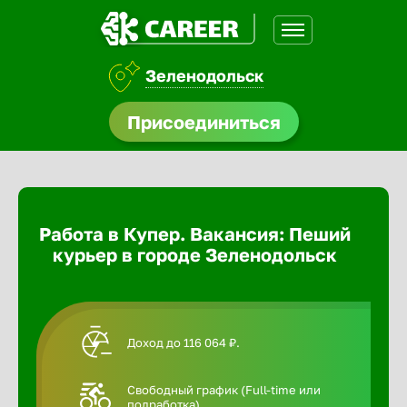
Зеленодольск
доустройства
Присоединиться
Абакан
ормления
щества
Адлер
Работа в Купер. Вакансия: Пеший
A.Q
курьер в городе Зеленодольск
Азов
Аксай
Доход до 116 064 ₽.
Александ
Свободный график (Full-time или
подработка).