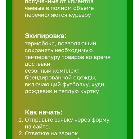
полученные от клиентов
чаевые в полном объеме
Великий 
перечисляются курьеру
Верхнеру
Экипировка:
термобокс, позволяющий
Верхняя
сохранять необходимую
температуру товаров во время
доставки
Вичуга
сезонный комплект
брендированной одежды,
включающий футболку, худи,
Владивос
дождевик и теплую куртку
Владикав
Как начать:
Отправьте заявку через форму
Владими
на сайте.
Ответьте на звонок