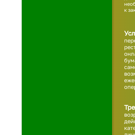
необ
к за
Усл
пер
рес
онл
бум
сам
воз
еже
опе
Тре
воз
дей
кат
лич