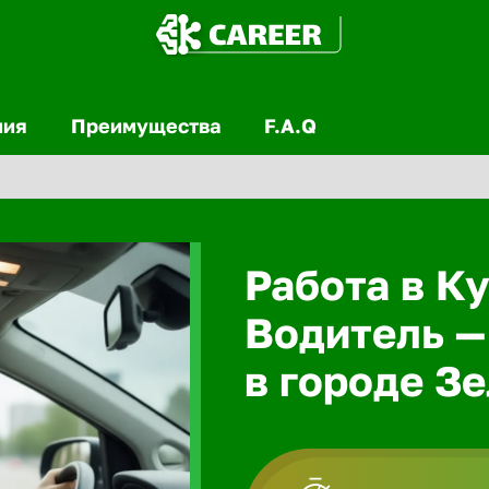
ния
Преимущества
F.A.Q
Работа в Ку
Водитель —
в городе З