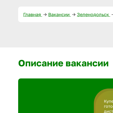
Главная
—>
Вакансии
—>
Зеленодольск
Описание вакансии
Купе
гото
дист