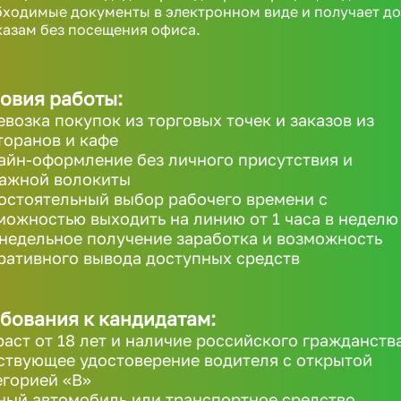
ходимые документы в электронном виде и получает д
казам без посещения офиса.
овия работы:
евозка покупок из торговых точек и заказов из
торанов и кафе
айн-оформление без личного присутствия и
ажной волокиты
остоятельный выбор рабочего времени с
можностью выходить на линию от 1 часа в неделю
недельное получение заработка и возможность
ративного вывода доступных средств
бования к кандидатам:
раст от 18 лет и наличие российского гражданств
ствующее удостоверение водителя с открытой
егорией «B»
ный автомобиль или транспортное средство,