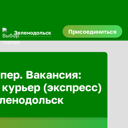
Присоединиться
Зеленодольск
Абакан
Адлер
пер. Вакансия:
 курьер (экспресс)
Азов
еленодольск
Аксай
Александ