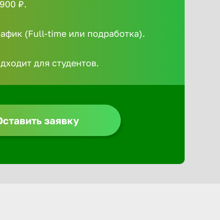
900 ₽.
Алексин
фик (Full-time или подработка).
Альметье
одходит для студентов.
Анадырь
Анапа
Оставить заявку
Ангарск
Апатиты
Арзамас