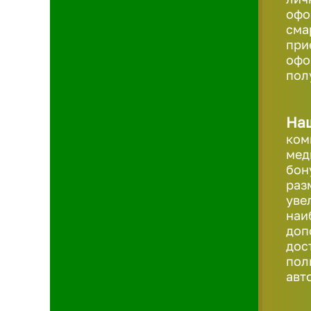
офо
сма
при
офо
пол
На
ком
мед
бон
раз
уве
наи
доп
дос
пол
авт