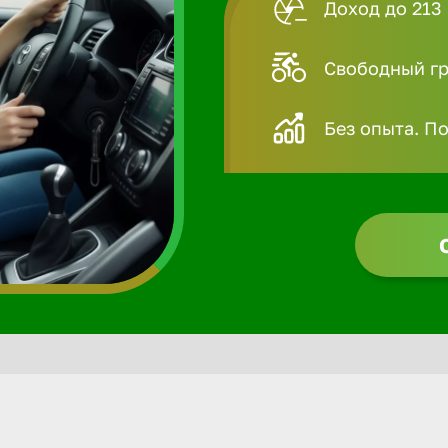
Доход до 213 
Свободный гра
Без опыта. П