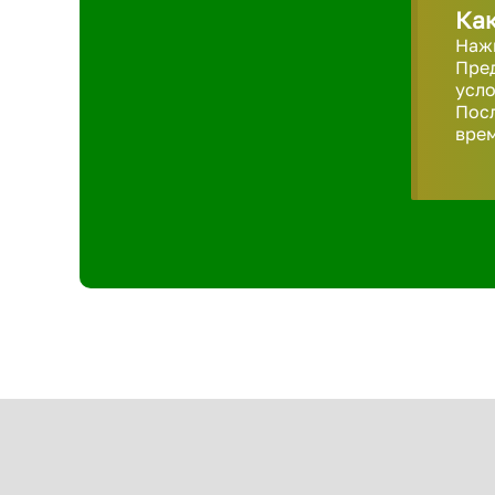
Как
Нажм
Пред
усло
Пос
врем