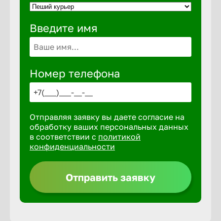
Введите имя
Выкса
Вышний 
Номер телефона
Вятские 
Отправляя заявку вы даете согласие на
Гай
обработку ваших персональных данных
в соответствии с
политикой
конфиденциальности
Геленджи
Отправить заявку
Георгиев
Глазов