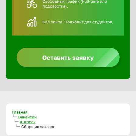
Свободный график (Full-time или
подработка).
Алексин
Без опыта. Подходит для студентов.
Альметье
Анадырь
Оставить заявку
Анапа
Ангарск
Апатиты
Главная
Вакансии
Ангарск
Арзамас
Сборщик заказов