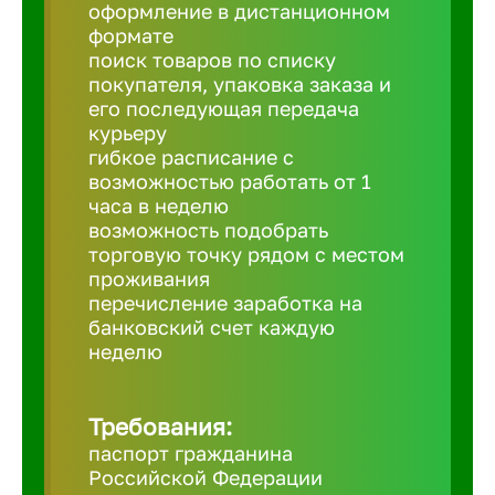
Балтийск
оформление в дистанционном
формате
поиск товаров по списку
Барнаул
покупателя, упаковка заказа и
его последующая передача
курьеру
Батайск
гибкое расписание с
возможностью работать от 1
часа в неделю
Белгород
возможность подобрать
торговую точку рядом с местом
проживания
Белорецк
перечисление заработка на
банковский счет каждую
Белорече
неделю
Бердск
Требования:
паспорт гражданина
Российской Федерации
Березник