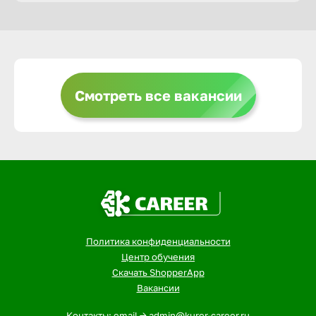
Горно-Ал
Грозный
Смотреть все вакансии
Грязи
Губкин
Гуково
Политика конфиденциальности
Гусь-Хру
Центр обучения
Скачать ShopperApp
Вакансии
Дербент
Контакты: email -> admin@kurer-career.ru