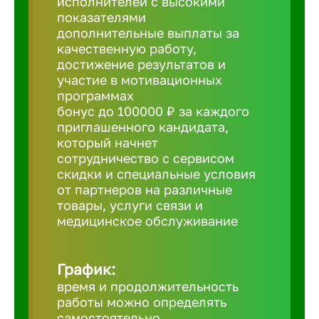
исполнителей с высокими
показателями
Борович
дополнительные выплаты за
качественную работу,
достижение результатов и
Братск
участие в мотивационных
программах
бонус до 100000 ₽ за каждого
Брянск
приглашенного кандидата,
который начнет
сотрудничество с сервисом
Бугульма
скидки и специальные условия
от партнеров на различные
товары, услуги связи и
Бузулук
медицинское обслуживание
Великие 
График:
время и продолжительность
Великий 
работы можно определять
самостоятельно