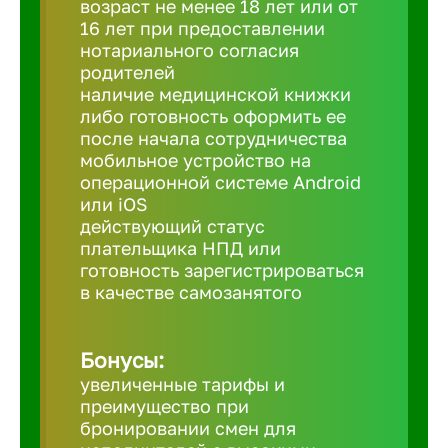
возраст не менее 18 лет или от
16 лет при предоставлении
нотариального согласия
Березовс
родителей
наличие медицинской книжки
либо готовность оформить ее
Бийск
после начала сотрудничества
мобильное устройство на
Биробид
операционной системе Android
или iOS
действующий статус
Бирск
плательщика НПД или
готовность зарегистрироваться
в качестве самозанятого
Благовещ
Бонусы:
Благода
увеличенные тарифы и
преимущество при
Бор
бронировании смен для