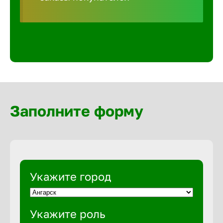
Волгогра
Волгодон
Волгореч
Волжск
Заполните форму
Волжски
Вологда
Укажите город
Воронеж
Укажите роль
Воткинск