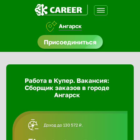
Ангарск
доустройства
Присоединиться
Абакан
ормления
щества
Адлер
Работа в Купер. Вакансия:
A.Q
Сборщик заказов в городе
Азов
Ангарск
Аксай
Доход до 130 572 ₽.
Александ