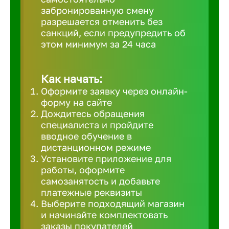
забронированную смену
Великий 
разрешается отменить без
санкций, если предупредить об
этом минимум за 24 часа
Верхнеру
Верхняя
Как начать:
Оформите заявку через онлайн-
форму на сайте
Вичуга
Дождитесь обращения
специалиста и пройдите
вводное обучение в
Владивос
дистанционном режиме
Установите приложение для
работы, оформите
Владикав
самозанятость и добавьте
платежные реквизиты
Выберите подходящий магазин
Владими
и начинайте комплектовать
заказы покупателей