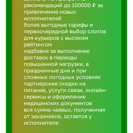
рекомендаций до 100000 ₽ за
привлечение новых
Борович
исполнителей
более выгодные тарифы и
Братск
первоочередной выбор слотов
для курьеров с высоким
рейтингом
Брянск
надбавки за выполнение
доставок в периоды
повышенной нагрузки, в
Бугульма
праздничные дни и при
сложных погодных условиях
партнерские скидки на
Бузулук
питание, услуги связи, онлайн-
сервисы и оформление
медицинских документов
Великие 
вся сумма чаевых, полученная
от заказчиков, остается у
Великий 
исполнителя