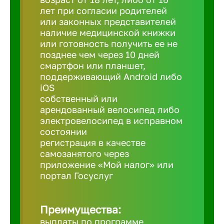
лет при согласии родителей
или законных представителей
Березовс
наличие медицинской книжки
или готовность получить ее не
позднее чем через 10 дней
Бийск
смартфон или планшет,
поддерживающий Android либо
iOS
Биробид
собственный или
арендованный велосипед либо
Бирск
электровелосипед в исправном
состоянии
регистрация в качестве
Благовещ
самозанятого через
приложение «Мой налог» или
портал Госуслуг
Благода
Преимущества:
Бор
выплаты по программе