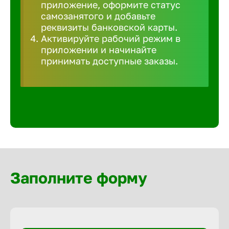
приложение, оформите статус
Волгогра
самозанятого и добавьте
реквизиты банковской карты.
Волгодон
Активируйте рабочий режим в
приложении и начинайте
принимать доступные заказы.
Волгореч
Волжск
Волжски
Вологда
Заполните форму
Воронеж
Воткинск