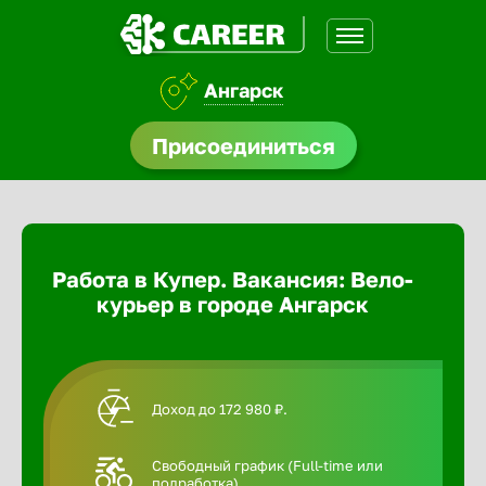
Ангарск
доустройства
Присоединиться
Абакан
ормления
щества
Адлер
Работа в Купер. Вакансия: Вело-
A.Q
курьер в городе Ангарск
Азов
Аксай
Доход до 172 980 ₽.
Александ
Свободный график (Full-time или
подработка).