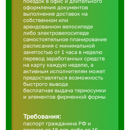
поездок в офис и длительного
Балтийск
оформления документов
выполнение доставок на
Барнаул
собственном или
арендованном велосипеде
либо электровелосипеде
Батайск
самостоятельное планирование
расписания с минимальной
занятостью от 1 часа в неделю
Белгород
перевод заработанных средств
на карту каждую неделю, а
активным исполнителям может
Белорецк
предоставляться возможность
быстрого вывода
бесплатная выдача термосумки
Белорече
и элементов фирменной формы
Бердск
Требования:
паспорт гражданина РФ и
Березник
возраст от 18 лет, либо от 16