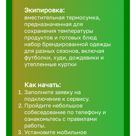
Великий 
Экипировка:
вместительная термосумка,
предназначенная для
Верхнеру
сохранения температуры
продуктов и готовых блюд
набор брендированной одежды
Верхняя
для разных сезонов, включая
футболки, худи, дождевики и
утепленные куртки
Вичуга
Владивос
Как начать:
Заполните заявку на
подключение к сервису.
Владикав
Пройдите небольшое
собеседование по телефону и
ознакомьтесь с правилами
Владими
работы.
Установите мобильное