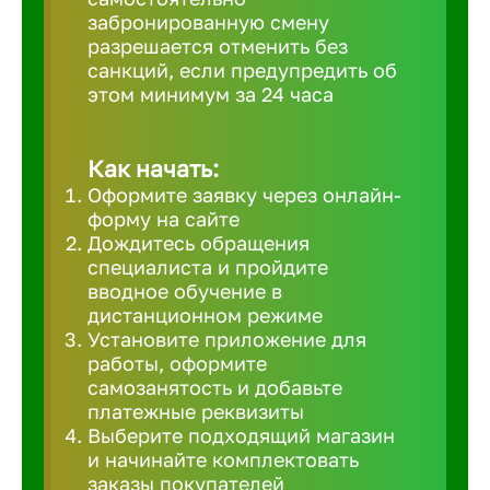
забронированную смену
Великий 
разрешается отменить без
санкций, если предупредить об
этом минимум за 24 часа
Верхнеру
Верхняя
Как начать:
Оформите заявку через онлайн-
форму на сайте
Вичуга
Дождитесь обращения
специалиста и пройдите
вводное обучение в
Владивос
дистанционном режиме
Установите приложение для
работы, оформите
Владикав
самозанятость и добавьте
платежные реквизиты
Выберите подходящий магазин
Владими
и начинайте комплектовать
заказы покупателей