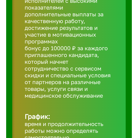
исполнителей с высокими
показателями
Борович
дополнительные выплаты за
качественную работу,
достижение результатов и
Братск
участие в мотивационных
программах
бонус до 100000 ₽ за каждого
Брянск
приглашенного кандидата,
который начнет
сотрудничество с сервисом
Бугульма
скидки и специальные условия
от партнеров на различные
товары, услуги связи и
Бузулук
медицинское обслуживание
Великие 
График:
время и продолжительность
Великий 
работы можно определять
самостоятельно