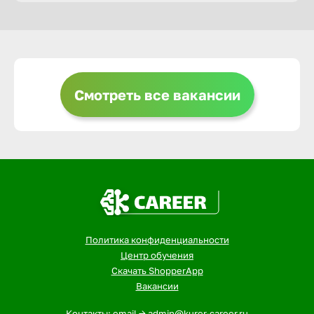
Горно-Ал
Грозный
Смотреть все вакансии
Грязи
Губкин
Гуково
Политика конфиденциальности
Гусь-Хру
Центр обучения
Скачать ShopperApp
Вакансии
Дербент
Контакты: email -> admin@kurer-career.ru