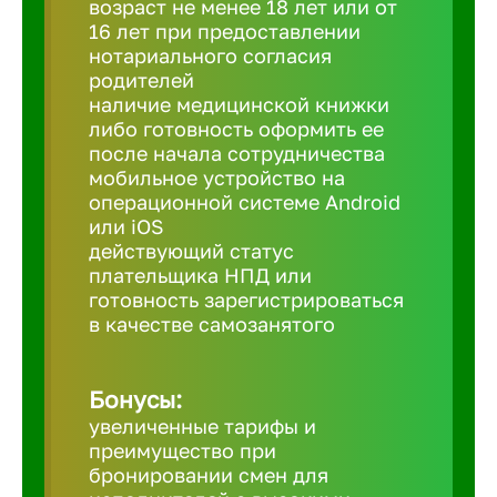
возраст не менее 18 лет или от
16 лет при предоставлении
нотариального согласия
Березовс
родителей
наличие медицинской книжки
либо готовность оформить ее
Бийск
после начала сотрудничества
мобильное устройство на
Биробид
операционной системе Android
или iOS
действующий статус
Бирск
плательщика НПД или
готовность зарегистрироваться
в качестве самозанятого
Благовещ
Бонусы:
Благода
увеличенные тарифы и
преимущество при
Бор
бронировании смен для