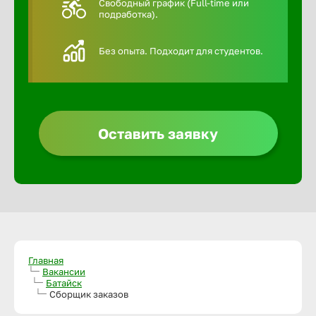
Свободный график (Full-time или
подработка).
Алексин
Без опыта. Подходит для студентов.
Альметье
Анадырь
Оставить заявку
Анапа
Ангарск
Апатиты
Главная
Вакансии
Батайск
Арзамас
Сборщик заказов