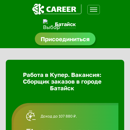
Батайск
доустройства
Присоединиться
Абакан
ормления
щества
Адлер
Работа в Купер. Вакансия:
A.Q
Сборщик заказов в городе
Азов
Батайск
Аксай
Доход до 107 880 ₽.
Александ