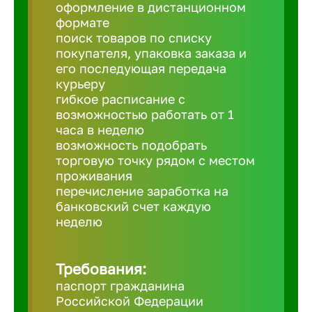
Балтийск
оформление в дистанционном
формате
поиск товаров по списку
Барнаул
покупателя, упаковка заказа и
его последующая передача
курьеру
Батайск
гибкое расписание с
возможностью работать от 1
часа в неделю
Белгород
возможность подобрать
торговую точку рядом с местом
проживания
Белорецк
перечисление заработка на
банковский счет каждую
Белорече
неделю
Бердск
Требования:
паспорт гражданина
Российской Федерации
Березник