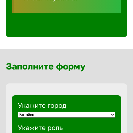
Волгогра
Волгодон
Волгореч
Волжск
Заполните форму
Волжски
Вологда
Укажите город
Воронеж
Укажите роль
Воткинск