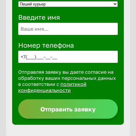
Введите имя
Выкса
Вышний 
Номер телефона
Вятские 
Отправляя заявку вы даете согласие на
Гай
обработку ваших персональных данных
в соответствии с
политикой
конфиденциальности
Геленджи
Отправить заявку
Георгиев
Глазов