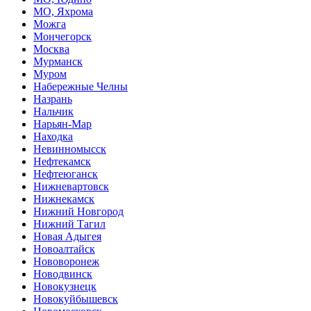
МО, Яхрома
Можга
Мончегорск
Москва
Мурманск
Муром
Набережные Челны
Назрань
Нальчик
Нарьян-Мар
Находка
Невинномысск
Нефтекамск
Нефтеюганск
Нижневартовск
Нижнекамск
Нижний Новгород
Нижний Тагил
Новая Адыгея
Новоалтайск
Нововоронеж
Новодвинск
Новокузнецк
Новокуйбышевск