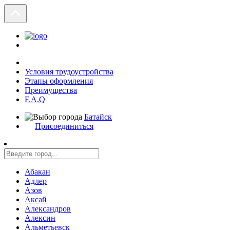
Условия трудоустройства
Этапы оформления
Преимущества
F.A.Q
Батайск
Присоединиться
Абакан
Адлер
Азов
Аксай
Александров
Алексин
Альметьевск