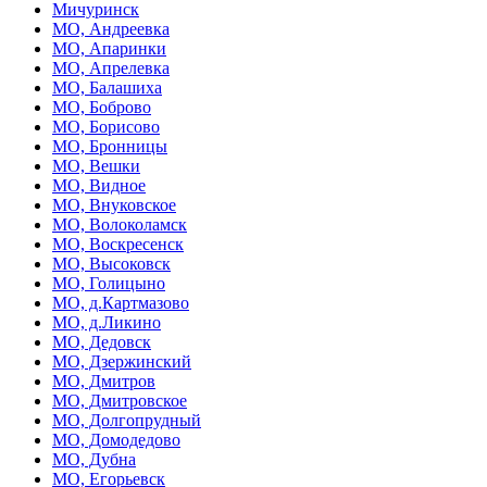
Мичуринск
МО, Андреевка
МО, Апаринки
МО, Апрелевка
МО, Балашиха
МО, Боброво
МО, Борисово
МО, Бронницы
МО, Вешки
МО, Видное
МО, Внуковское
МО, Волоколамск
МО, Воскресенск
МО, Высоковск
МО, Голицыно
МО, д.Картмазово
МО, д.Ликино
МО, Дедовск
МО, Дзержинский
МО, Дмитров
МО, Дмитровское
МО, Долгопрудный
МО, Домодедово
МО, Дубна
МО, Егорьевск