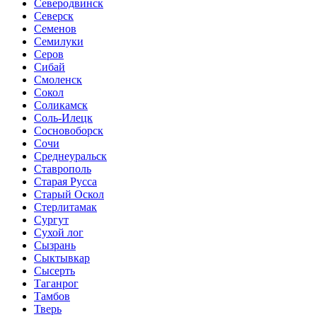
Северодвинск
Северск
Семенов
Семилуки
Серов
Сибай
Смоленск
Сокол
Соликамск
Соль-Илецк
Сосновоборск
Сочи
Среднеуральск
Ставрополь
Старая Русса
Старый Оскол
Стерлитамак
Сургут
Сухой лог
Сызрань
Сыктывкар
Сысерть
Таганрог
Тамбов
Тверь