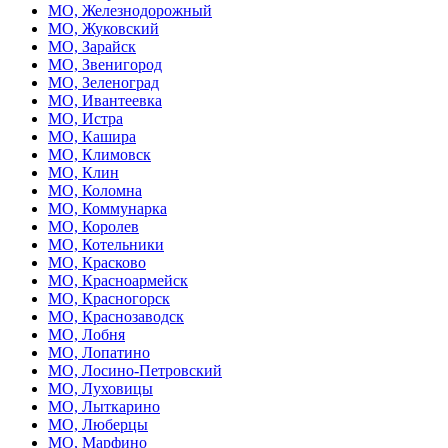
МО, Железнодорожный
МО, Жуковский
МО, Зарайск
МО, Звенигород
МО, Зеленоград
МО, Ивантеевка
МО, Истра
МО, Кашира
МО, Климовск
МО, Клин
МО, Коломна
МО, Коммунарка
МО, Королев
МО, Котельники
МО, Красково
МО, Красноармейск
МО, Красногорск
МО, Краснозаводск
МО, Лобня
МО, Лопатино
МО, Лосино-Петровский
МО, Луховицы
МО, Лыткарино
МО, Люберцы
МО, Марфино