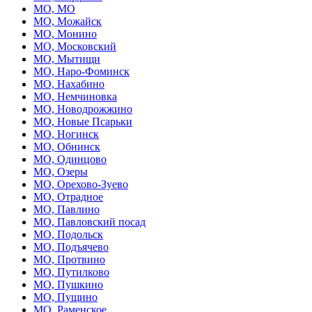
МО, МО
МО, Можайск
МО, Монино
МО, Московский
МО, Мытищи
МО, Наро-Фоминск
МО, Нахабино
МО, Немчиновка
МО, Новодрожжино
МО, Новые Псарьки
МО, Ногинск
МО, Обнинск
МО, Одинцово
МО, Озеры
МО, Орехово-Зуево
МО, Отрадное
МО, Павлино
МО, Павловский посад
МО, Подольск
МО, Подъячево
МО, Протвино
МО, Путилково
МО, Пушкино
МО, Пущино
МО, Раменское