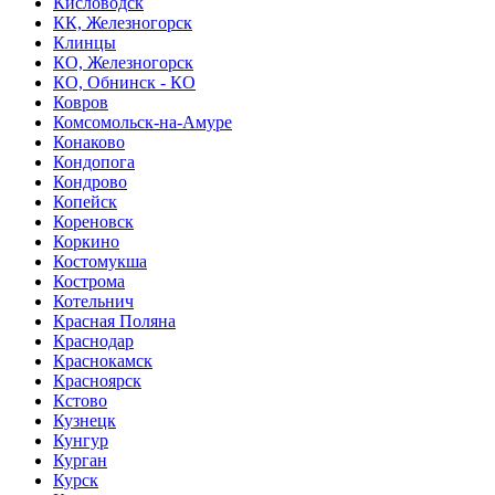
Кисловодск
КК, Железногорск
Клинцы
КО, Железногорск
КО, Обнинск - КО
Ковров
Комсомольск-на-Амуре
Конаково
Кондопога
Кондрово
Копейск
Кореновск
Коркино
Костомукша
Кострома
Котельнич
Красная Поляна
Краснодар
Краснокамск
Красноярск
Кстово
Кузнецк
Кунгур
Курган
Курск