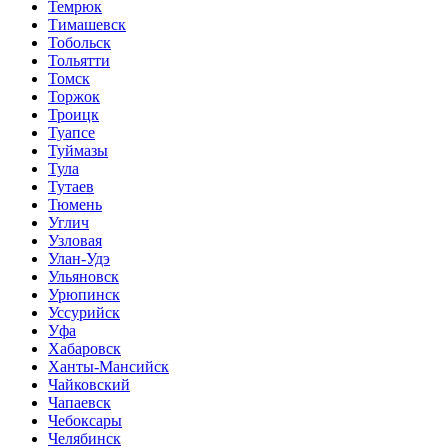
Темрюк
Тимашевск
Тобольск
Тольятти
Томск
Торжок
Троицк
Туапсе
Туймазы
Тула
Тутаев
Тюмень
Углич
Узловая
Улан-Удэ
Ульяновск
Урюпинск
Уссурийск
Уфа
Хабаровск
Ханты-Мансийск
Чайковский
Чапаевск
Чебоксары
Челябинск