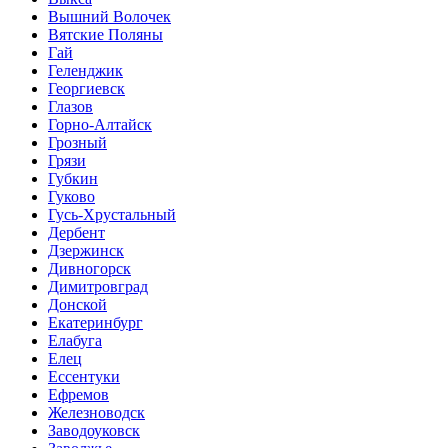
Вышний Волочек
Вятские Поляны
Гай
Геленджик
Георгиевск
Глазов
Горно-Алтайск
Грозный
Грязи
Губкин
Гуково
Гусь-Хрустальный
Дербент
Дзержинск
Дивногорск
Димитровград
Донской
Екатеринбург
Елабуга
Елец
Ессентуки
Ефремов
Железноводск
Заводоуковск