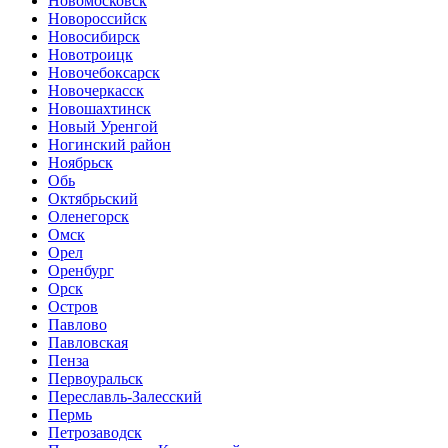
Новомосковск
Новороссийск
Новосибирск
Новотроицк
Новочебоксарск
Новочеркасск
Новошахтинск
Новый Уренгой
Ногинский район
Ноябрьск
Обь
Октябрьский
Оленегорск
Омск
Орел
Оренбург
Орск
Остров
Павлово
Павловская
Пенза
Первоуральск
Переславль-Залесский
Пермь
Петрозаводск