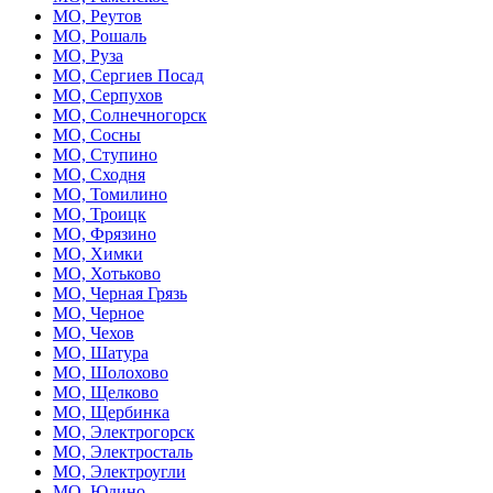
МО, Реутов
МО, Рошаль
МО, Руза
МО, Сергиев Посад
МО, Серпухов
МО, Солнечногорск
МО, Сосны
МО, Ступино
МО, Сходня
МО, Томилино
МО, Троицк
МО, Фрязино
МО, Химки
МО, Хотьково
МО, Черная Грязь
МО, Черное
МО, Чехов
МО, Шатура
МО, Шолохово
МО, Щелково
МО, Щербинка
МО, Электрогорск
МО, Электросталь
МО, Электроугли
МО, Юдино