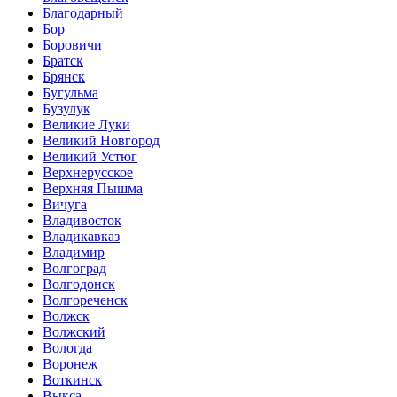
Благодарный
Бор
Боровичи
Братск
Брянск
Бугульма
Бузулук
Великие Луки
Великий Новгород
Великий Устюг
Верхнерусское
Верхняя Пышма
Вичуга
Владивосток
Владикавказ
Владимир
Волгоград
Волгодонск
Волгореченск
Волжск
Волжский
Вологда
Воронеж
Воткинск
Выкса