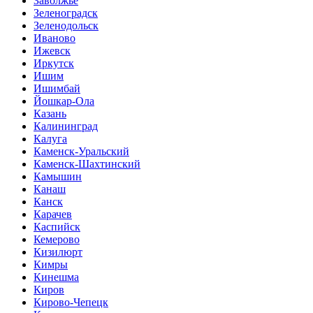
Заволжье
Зеленоградск
Зеленодольск
Иваново
Ижевск
Иркутск
Ишим
Ишимбай
Йошкар-Ола
Казань
Калининград
Калуга
Каменск-Уральский
Каменск-Шахтинский
Камышин
Канаш
Канск
Карачев
Каспийск
Кемерово
Кизилюрт
Кимры
Кинешма
Киров
Кирово-Чепецк