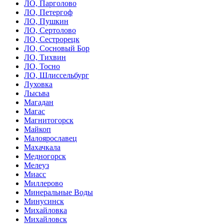
ЛО, Парголово
ЛО, Петергоф
ЛО, Пушкин
ЛО, Сертолово
ЛО, Сестрорецк
ЛО, Сосновый Бор
ЛО, Тихвин
ЛО, Тосно
ЛО, Шлиссельбург
Луховка
Лысьва
Магадан
Магас
Магнитогорск
Майкоп
Малоярославец
Махачкала
Медногорск
Мелеуз
Миасс
Миллерово
Минеральные Воды
Минусинск
Михайловка
Михайловск