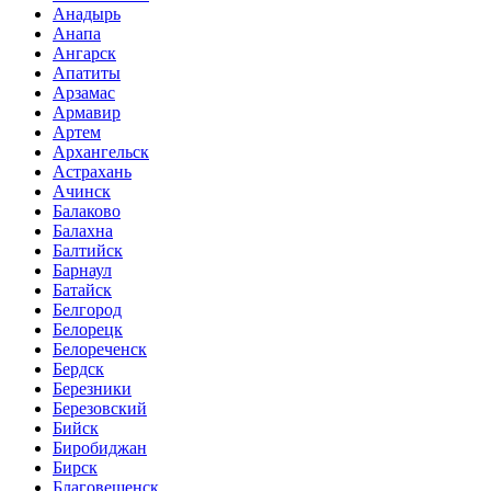
Анадырь
Анапа
Ангарск
Апатиты
Арзамас
Армавир
Артем
Архангельск
Астрахань
Ачинск
Балаково
Балахна
Балтийск
Барнаул
Батайск
Белгород
Белорецк
Белореченск
Бердск
Березники
Березовский
Бийск
Биробиджан
Бирск
Благовещенск