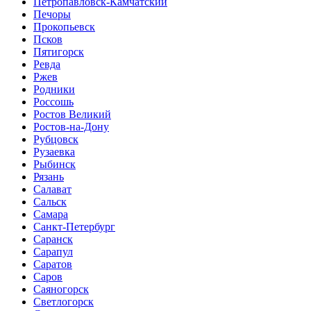
Петропавловск-Камчатский
Печоры
Прокопьевск
Псков
Пятигорск
Ревда
Ржев
Родники
Россошь
Ростов Великий
Ростов-на-Дону
Рубцовск
Рузаевка
Рыбинск
Рязань
Салават
Сальск
Самара
Санкт-Петербург
Саранск
Сарапул
Саратов
Саров
Саяногорск
Светлогорск