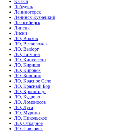
Кызыл
Лебедянь
Лениногорск
Ленинск-Кузнецкий
Лесосибирск
Липецк
Лиски
ЛО, Волхов
ЛО, Всеволожск
ЛО, Выборг
ЛО, Гатчина
ЛО, Кингисепп
ЛО, Кириши
ЛО, Кировск
ЛО, Колпино
ЛО, Красное Село
ЛО, Красный Бор
ЛО, Кронштадт
ЛО, Кудрово
ЛО, Ломоносов
ЛО, Луга
ЛО, Мурино
ЛО, Никольское
ЛО, Отрадное
ЛО, Павловск