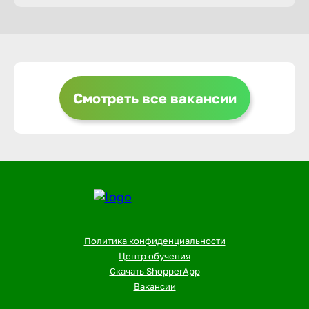
Горно-Ал
Грозный
Смотреть все вакансии
Грязи
Губкин
Гуково
Политика конфиденциальности
Гусь-Хру
Центр обучения
Скачать ShopperApp
Вакансии
Дербент