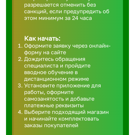
разрешается отменить без
Великий 
санкций, если предупредить об
этом минимум за 24 часа
Верхнеру
Как начать:
Верхняя
Оформите заявку через онлайн-
форму на сайте
Дождитесь обращения
Вичуга
специалиста и пройдите
вводное обучение в
дистанционном режиме
Владивос
Установите приложение для
работы, оформите
самозанятость и добавьте
Владикав
платежные реквизиты
Выберите подходящий магазин
и начинайте комплектовать
Владими
заказы покупателей