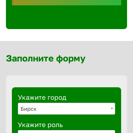
Волгогра
Волгодон
Волгореч
Заполните форму
Волжск
Волжски
Вологда
Укажите город
Бирск
Воронеж
Укажите роль
Воткинск