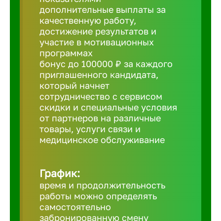
дополнительные выплаты за
Борович
качественную работу,
достижение результатов и
участие в мотивационных
Братск
программах
бонус до 100000 ₽ за каждого
приглашенного кандидата,
Брянск
который начнет
сотрудничество с сервисом
скидки и специальные условия
Бугульма
от партнеров на различные
товары, услуги связи и
медицинское обслуживание
Бузулук
График:
Великие 
время и продолжительность
работы можно определять
Великий 
самостоятельно
забронированную смену