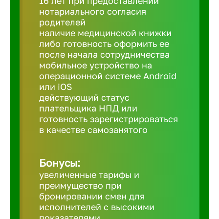
16 лет при предоставлении
нотариального согласия
родителей
Березовс
наличие медицинской книжки
либо готовность оформить ее
после начала сотрудничества
Бийск
мобильное устройство на
операционной системе Android
или iOS
Биробид
действующий статус
плательщика НПД или
Бирск
готовность зарегистрироваться
в качестве самозанятого
Благовещ
Бонусы:
увеличенные тарифы и
Благода
преимущество при
бронировании смен для
исполнителей с высокими
Бор
показателями