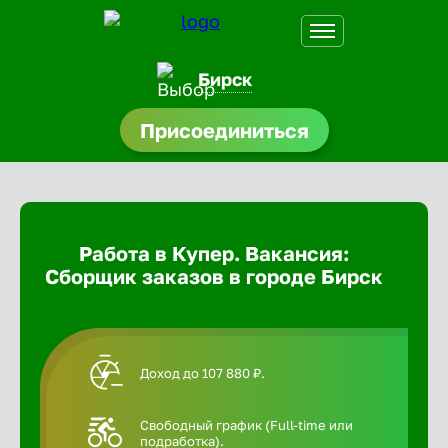
Бирск
Присоединиться
доустройства
Абакан
ормления
щества
Адлер
Работа в Купер. Вакансия:
A.Q
Сборщик заказов в городе Бирск
Азов
Аксай
Доход до 107 880 ₽.
Александ
Свободный график (Full-time или
подработка).