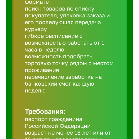
формате
Балтийск
поиск товаров по списку
покупателя, упаковка заказа и
Барнаул
его последующая передача
курьеру
гибкое расписание с
Батайск
возможностью работать от 1
часа в неделю
возможность подобрать
Белгород
торговую точку рядом с местом
проживания
перечисление заработка на
Белорецк
банковский счет каждую
неделю
Белорече
Требования:
Бердск
паспорт гражданина
Российской Федерации
возраст не менее 18 лет или от
Березник