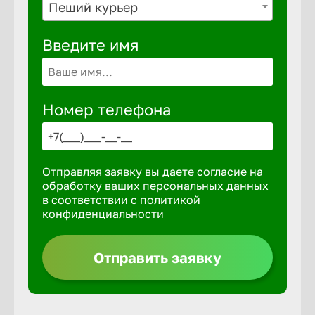
Пеший курьер
Выкса
Введите имя
Вышний 
Номер телефона
Вятские 
Отправляя заявку вы даете согласие на
Гай
обработку ваших персональных данных
в соответствии с
политикой
конфиденциальности
Геленджи
Отправить заявку
Георгиев
Глазов