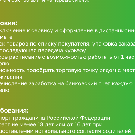
овия:
ключение к сервису и оформление в дистанцион
мате
ск товаров по списку покупателя, упаковка заказ
 последующая передача курьеру
кое расписание с возможностью работать от 1 час
елю
можность подобрать торговую точку рядом с мес
живания
ечисление заработка на банковский счет каждую
елю
бования:
порт гражданина Российской Федерации
раст не менее 18 лет или от 16 лет при
доставлении нотариального согласия родителей