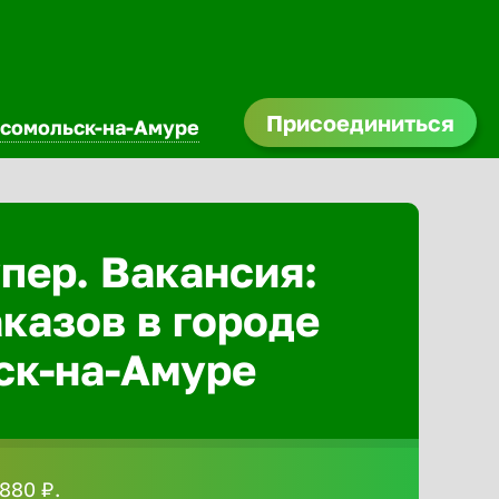
Присоединиться
сомольск-на-Амуре
Абакан
пер. Вакансия:
Адлер
казов в городе
Азов
ск-на-Амуре
Аксай
Александ
880 ₽.