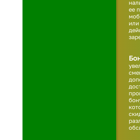
нал
ее 
моб
или
дей
зар
Бон
уве
сме
доп
дос
про
бон
кот
ски
раз
обс