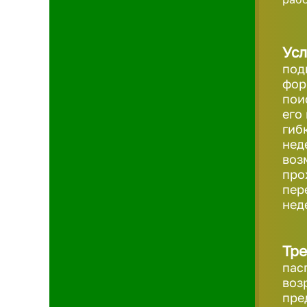
Усл
под
фор
пои
его
гиб
нед
воз
про
пер
нед
Тре
пас
воз
пре