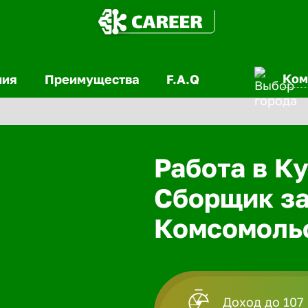
Ком
ния
Преимущества
F.A.Q
Работа в Ку
Сборщик за
Комсомоль
Доход до 107 