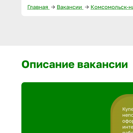
Главная
—>
Вакансии
—>
Комсомольск-н
Описание вакансии
Купе
непо
офор
инте
рабо