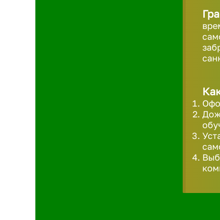
Гра
вре
сам
заб
сан
Как
Офо
Дож
обу
Уст
сам
Выб
ком