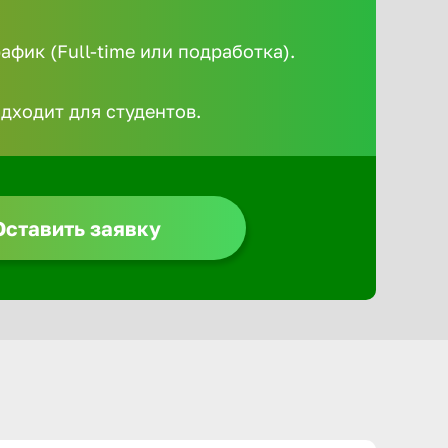
Алексин
фик (Full-time или подработка).
Альметье
одходит для студентов.
Анадырь
Анапа
Оставить заявку
Ангарск
Апатиты
Арзамас