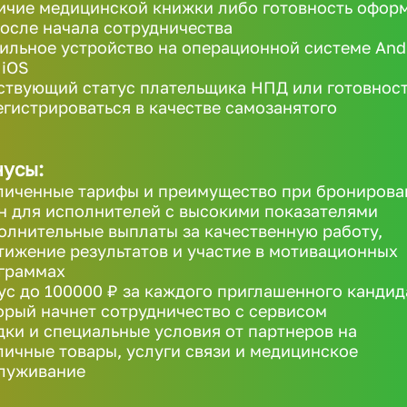
ичие медицинской книжки либо готовность офор
после начала сотрудничества
ильное устройство на операционной системе And
 iOS
ствующий статус плательщика НПД или готовнос
егистрироваться в качестве самозанятого
усы:
личенные тарифы и преимущество при бронирова
н для исполнителей с высокими показателями
олнительные выплаты за качественную работу,
тижение результатов и участие в мотивационных
граммах
ус до 100000 ₽ за каждого приглашенного кандид
орый начнет сотрудничество с сервисом
дки и специальные условия от партнеров на
личные товары, услуги связи и медицинское
луживание