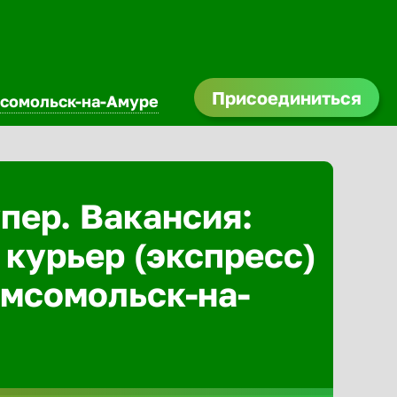
Присоединиться
сомольск-на-Амуре
Абакан
пер. Вакансия:
Адлер
 курьер (экспресс)
Азов
омсомольск-на-
Аксай
Александ