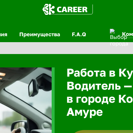
Ком
ния
Преимущества
F.A.Q
Работа в Ку
Водитель —
в городе К
Амуре