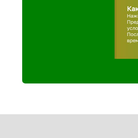
Как
Нажм
Пред
усло
Пос
врем