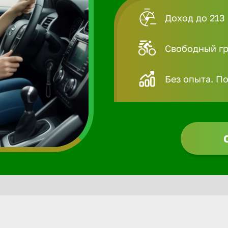
Доход до 213 
Свободный гра
Без опыта. П