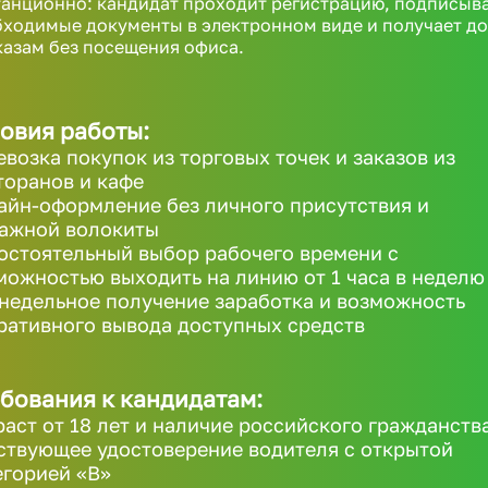
анционно: кандидат проходит регистрацию, подписыв
ходимые документы в электронном виде и получает д
казам без посещения офиса.
овия работы:
евозка покупок из торговых точек и заказов из
торанов и кафе
айн-оформление без личного присутствия и
ажной волокиты
остоятельный выбор рабочего времени с
можностью выходить на линию от 1 часа в неделю
недельное получение заработка и возможность
ративного вывода доступных средств
бования к кандидатам:
раст от 18 лет и наличие российского гражданств
ствующее удостоверение водителя с открытой
егорией «B»