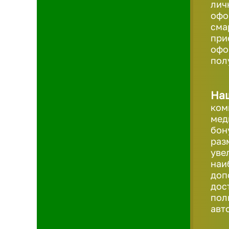
лич
офо
сма
при
офо
пол
На
ком
мед
бон
раз
уве
наи
доп
дос
пол
авт