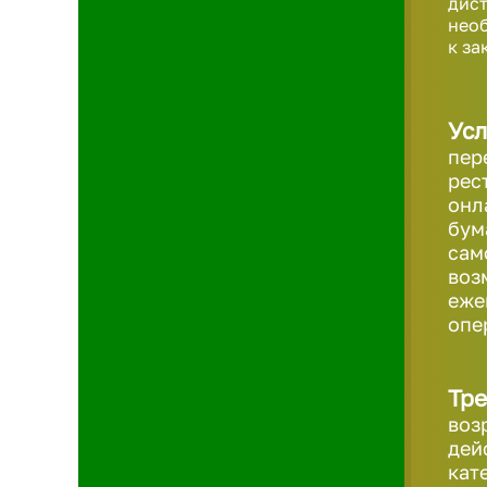
дист
необ
к за
Усл
пер
рес
онл
бум
сам
воз
еже
опе
Тре
воз
дей
кат