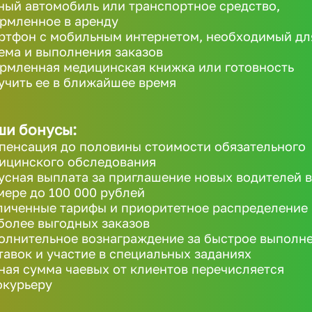
ный автомобиль или транспортное средство,
рмленное в аренду
ртфон с мобильным интернетом, необходимый дл
ема и выполнения заказов
рмленная медицинская книжка или готовность
учить ее в ближайшее время
ши бонусы:
пенсация до половины стоимости обязательного
ицинского обследования
усная выплата за приглашение новых водителей в
мере до 100 000 рублей
личенные тарифы и приоритетное распределение
более выгодных заказов
олнительное вознаграждение за быстрое выполн
тавок и участие в специальных заданиях
ная сумма чаевых от клиентов перечисляется
окурьеру