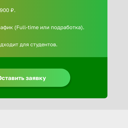
Алексин
900 ₽.
фик (Full-time или подработка).
Альметье
одходит для студентов.
Анадырь
Анапа
Оставить заявку
Ангарск
Апатиты
Арзамас