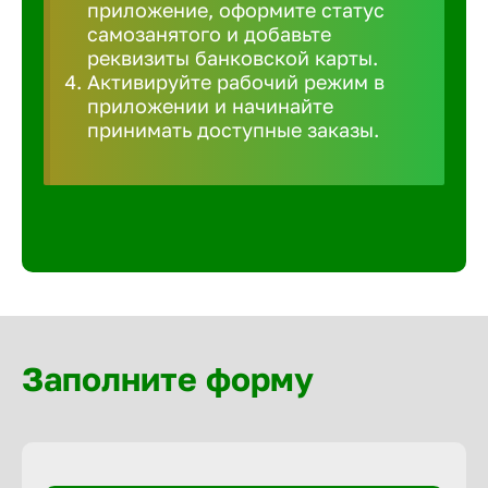
приложение, оформите статус
Волгогра
самозанятого и добавьте
реквизиты банковской карты.
Волгодон
Активируйте рабочий режим в
приложении и начинайте
принимать доступные заказы.
Волгореч
Волжск
Волжски
Вологда
Заполните форму
Воронеж
Воткинск