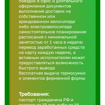
поездок в офис и длительного
Балтийск
оформления документов
выполнение доставок на
Барнаул
собственном или
арендованном велосипеде
либо электровелосипеде
Батайск
самостоятельное планирование
расписания с минимальной
занятостью от 1 часа в неделю
Белгород
перевод заработанных средств
на карту каждую неделю, а
активным исполнителям может
Белорецк
предоставляться возможность
быстрого вывода
бесплатная выдача термосумки
Белорече
и элементов фирменной формы
Бердск
Требования:
паспорт гражданина РФ и
Березник
возраст от 18 лет, либо от 16