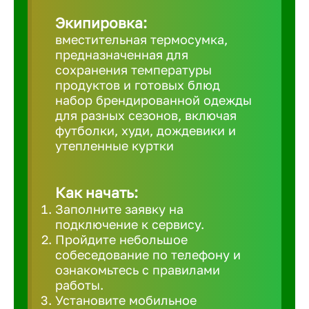
Великий 
Экипировка:
вместительная термосумка,
предназначенная для
Верхнеру
сохранения температуры
продуктов и готовых блюд
набор брендированной одежды
Верхняя
для разных сезонов, включая
футболки, худи, дождевики и
утепленные куртки
Вичуга
Владивос
Как начать:
Заполните заявку на
подключение к сервису.
Владикав
Пройдите небольшое
собеседование по телефону и
ознакомьтесь с правилами
Владими
работы.
Установите мобильное