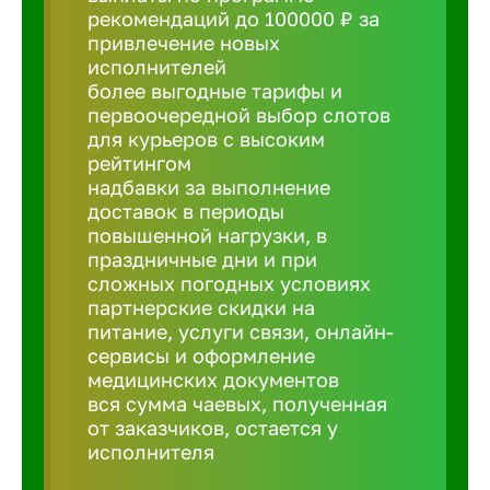
рекомендаций до 100000 ₽ за
привлечение новых
Борович
исполнителей
более выгодные тарифы и
Братск
первоочередной выбор слотов
для курьеров с высоким
рейтингом
Брянск
надбавки за выполнение
доставок в периоды
повышенной нагрузки, в
Бугульма
праздничные дни и при
сложных погодных условиях
партнерские скидки на
Бузулук
питание, услуги связи, онлайн-
сервисы и оформление
медицинских документов
Великие 
вся сумма чаевых, полученная
от заказчиков, остается у
Великий 
исполнителя