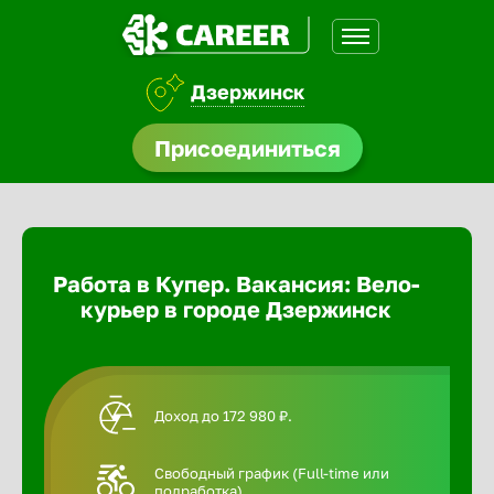
Дзержинск
доустройства
Присоединиться
Абакан
ормления
щества
Адлер
Работа в Купер. Вакансия: Вело-
A.Q
курьер в городе Дзержинск
Азов
Аксай
Доход до 172 980 ₽.
Александ
Свободный график (Full-time или
подработка).