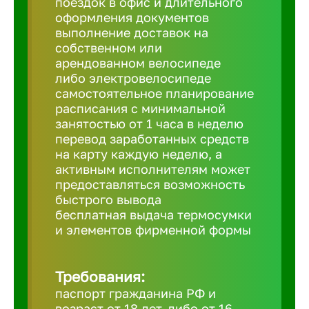
поездок в офис и длительного
Балтийск
оформления документов
выполнение доставок на
Барнаул
собственном или
арендованном велосипеде
либо электровелосипеде
Батайск
самостоятельное планирование
расписания с минимальной
занятостью от 1 часа в неделю
Белгород
перевод заработанных средств
на карту каждую неделю, а
активным исполнителям может
Белорецк
предоставляться возможность
быстрого вывода
бесплатная выдача термосумки
Белорече
и элементов фирменной формы
Бердск
Требования:
паспорт гражданина РФ и
Березник
возраст от 18 лет, либо от 16