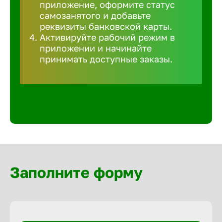
приложение, оформите статус
Волгогра
самозанятого и добавьте
реквизиты банковской карты.
Волгодон
Активируйте рабочий режим в
приложении и начинайте
принимать доступные заказы.
Волгореч
Волжск
Волжски
Вологда
Заполните форму
Воронеж
Воткинск