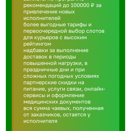
рекомендаций до 100000 ₽ за
привлечение новых
Борович
исполнителей
более выгодные тарифы и
Братск
первоочередной выбор слотов
для курьеров с высоким
рейтингом
Брянск
надбавки за выполнение
доставок в периоды
повышенной нагрузки, в
Бугульма
праздничные дни и при
сложных погодных условиях
партнерские скидки на
Бузулук
питание, услуги связи, онлайн-
сервисы и оформление
медицинских документов
Великие 
вся сумма чаевых, полученная
от заказчиков, остается у
Великий 
исполнителя