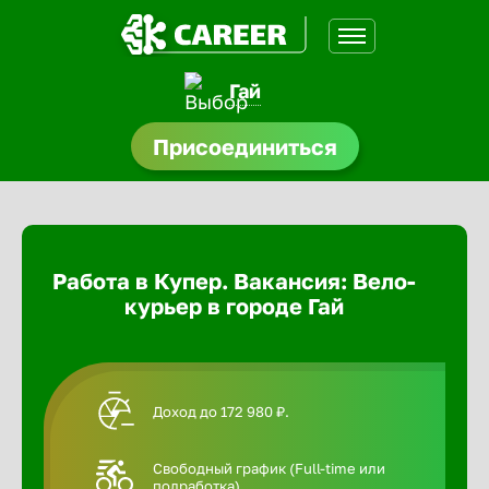
Гай
доустройства
Присоединиться
Абакан
ормления
щества
Адлер
Работа в Купер. Вакансия: Вело-
A.Q
курьер в городе Гай
Азов
Аксай
Доход до 172 980 ₽.
Александ
Свободный график (Full-time или
подработка).