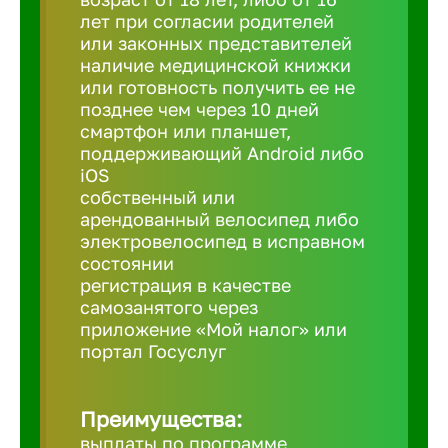
лет при согласии родителей
или законных представителей
Березовс
наличие медицинской книжки
или готовность получить ее не
позднее чем через 10 дней
Бийск
смартфон или планшет,
поддерживающий Android либо
iOS
Биробид
собственный или
арендованный велосипед либо
Бирск
электровелосипед в исправном
состоянии
регистрация в качестве
Благовещ
самозанятого через
приложение «Мой налог» или
портал Госуслуг
Благода
Преимущества:
Бор
выплаты по программе