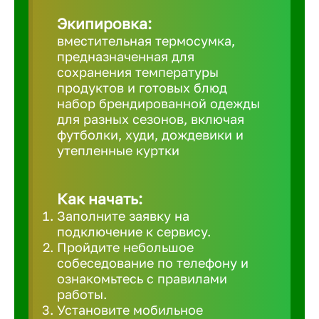
Великий 
Экипировка:
вместительная термосумка,
предназначенная для
Верхнеру
сохранения температуры
продуктов и готовых блюд
набор брендированной одежды
Верхняя
для разных сезонов, включая
футболки, худи, дождевики и
утепленные куртки
Вичуга
Владивос
Как начать:
Заполните заявку на
подключение к сервису.
Владикав
Пройдите небольшое
собеседование по телефону и
ознакомьтесь с правилами
Владими
работы.
Установите мобильное