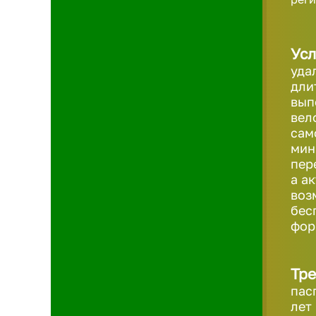
Усл
уда
дли
вып
вел
сам
мин
пер
а а
воз
бес
фо
Тре
пас
лет