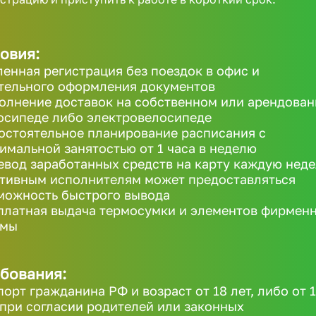
овия:
ленная регистрация без поездок в офис и
тельного оформления документов
олнение доставок на собственном или арендова
осипеде либо электровелосипеде
остоятельное планирование расписания с
имальной занятостью от 1 часа в неделю
евод заработанных средств на карту каждую неде
ктивным исполнителям может предоставляться
можность быстрого вывода
платная выдача термосумки и элементов фирмен
рмы
бования:
порт гражданина РФ и возраст от 18 лет, либо от 
 при согласии родителей или законных