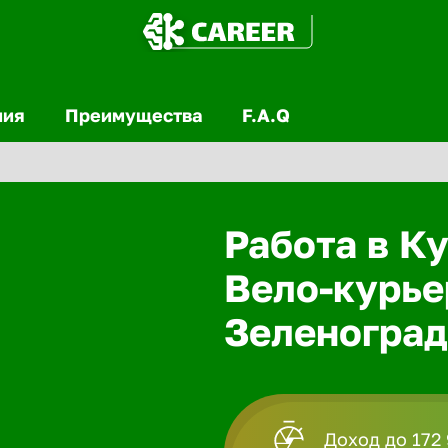
ния
Преимущества
F.A.Q
Работа в Ку
Вело-курье
Зеленоград
Доход до 172 