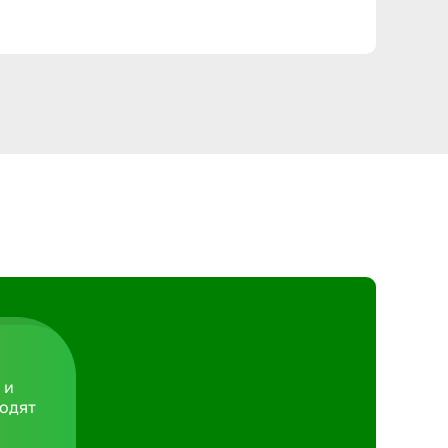
Армавир
Артем
Архангел
Астрахан
Ачинск
Балаково
 и
Балахна
ходят