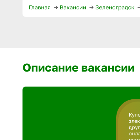
Главная
—>
Вакансии
—>
Зеленоградск
—
Описание вакансии
Купе
элек
друг
онла
реги