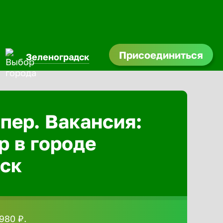
Присоединиться
Зеленоградск
Абакан
пер. Вакансия:
Адлер
р в городе
Азов
ск
Аксай
Александ
980 ₽.