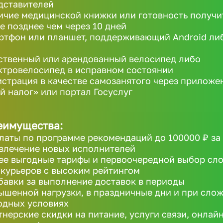
дставителей
ичие медицинской книжки или готовность получи
не позднее чем через 10 дней
ртфон или планшет, поддерживающий Android ли
ственный или арендованный велосипед либо
ктровелосипед в исправном состоянии
истрация в качестве самозанятого через приложе
й налог» или портал Госуслуг
еимущества:
латы по программе рекомендаций до 100000 ₽ за
влечение новых исполнителей
ее выгодные тарифы и первоочередной выбор сл
 курьеров с высоким рейтингом
бавки за выполнение доставок в периоды
ышенной нагрузки, в праздничные дни и при сло
одных условиях
тнерские скидки на питание, услуги связи, онлайн