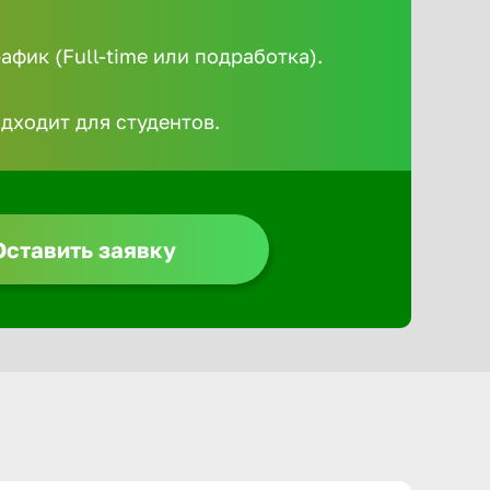
Алексин
фик (Full-time или подработка).
Альметье
одходит для студентов.
Анадырь
Анапа
Оставить заявку
Ангарск
Апатиты
Арзамас