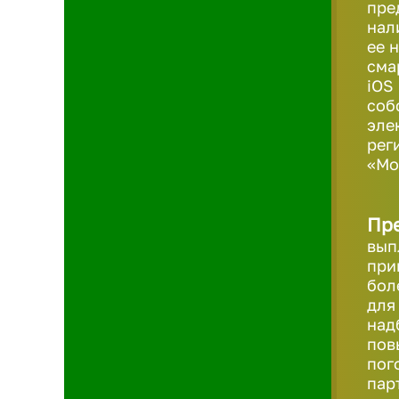
пре
нал
ее 
сма
iOS
соб
эле
рег
«Мо
Пр
вып
при
бол
для
над
пов
пог
пар