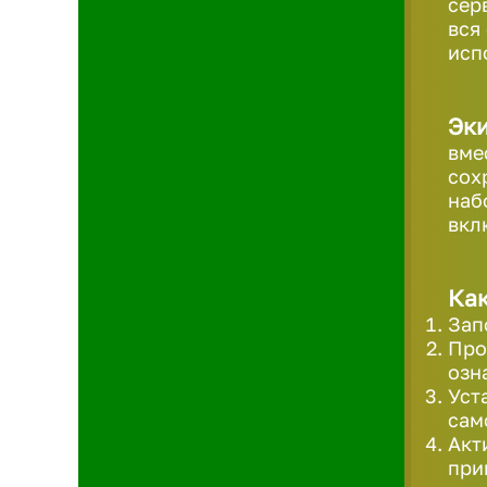
сер
вся
исп
Эк
вме
сох
наб
вкл
Как
Зап
Про
озн
Уст
сам
Акт
при