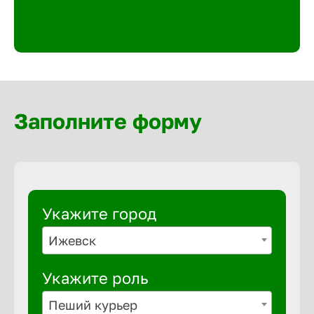
Великий 
Верхнеру
Верхняя
Заполните форму
Вичуга
Владивос
Укажите город
Владикав
Ижевск
Укажите роль
Владими
Пеший курьер