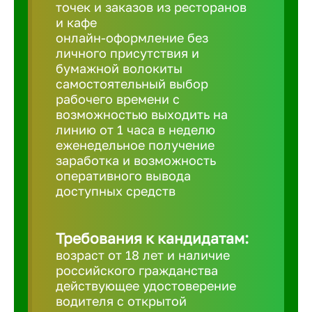
Балтийск
точек и заказов из ресторанов
и кафе
онлайн-оформление без
Барнаул
личного присутствия и
бумажной волокиты
самостоятельный выбор
Батайск
рабочего времени с
возможностью выходить на
линию от 1 часа в неделю
Белгород
еженедельное получение
заработка и возможность
оперативного вывода
Белорецк
доступных средств
Белорече
Требования к кандидатам:
возраст от 18 лет и наличие
Бердск
российского гражданства
действующее удостоверение
водителя с открытой
Березник