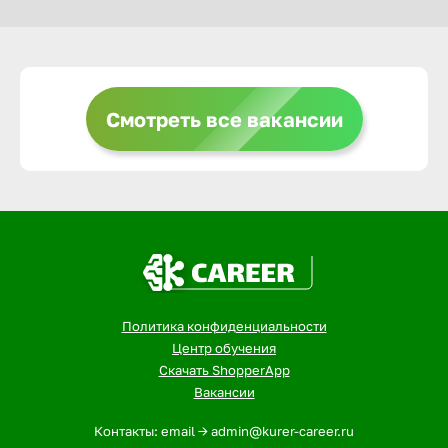
Выкса
Смотреть все вакансии
Вышний 
Вятские 
Гай
Геленджи
Политика конфиденциальности
Центр обучения
Георгиев
Скачать ShopperApp
Вакансии
Глазов
Контакты: email -> admin@kurer-career.ru