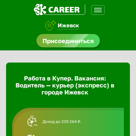
Ижевск
доустройства
Присоединиться
Абакан
ормления
щества
Адлер
Работа в Купер. Вакансия:
A.Q
Водитель — курьер (экспресс) в
Азов
городе Ижевск
Аксай
Доход до 339 264 ₽.
Александ