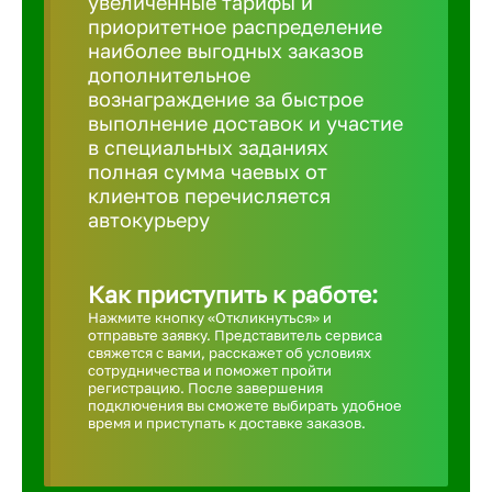
увеличенные тарифы и
приоритетное распределение
Борович
наиболее выгодных заказов
дополнительное
вознаграждение за быстрое
Братск
выполнение доставок и участие
в специальных заданиях
полная сумма чаевых от
Брянск
клиентов перечисляется
автокурьеру
Бугульма
Как приступить к работе:
Бузулук
Нажмите кнопку «Откликнуться» и
отправьте заявку. Представитель сервиса
свяжется с вами, расскажет об условиях
сотрудничества и поможет пройти
Великие 
регистрацию. После завершения
подключения вы сможете выбирать удобное
время и приступать к доставке заказов.
Великий 