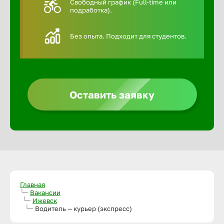
Свободный график (Full-time или
подработка).
Алексин
Без опыта. Подходит для студентов.
Альметье
Анадырь
Оставить заявку
Анапа
Ангарск
Апатиты
Главная
Вакансии
Ижевск
Арзамас
Водитель — курьер (экспресс)