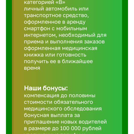
категорией «B»
личный автомобиль или
транспортное средство,
Березовс
оформленное в аренду
смартфон с мобильным
интернетом, необходимый для
Бийск
приема и выполнения заказов
оформленная медицинская
Биробид
книжка или готовность
получить ее в ближайшее
время
Бирск
Наши бонусы:
Благовещ
компенсация до половины
стоимости обязательного
медицинского обследования
Благода
бонусная выплата за
приглашение новых водителей
Бор
в размере до 100 000 рублей