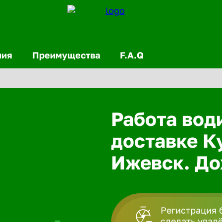
ния
Преимущества
F.A.Q
Работа вод
доставке К
Ижевск. До
Регистрация 
сделать удал