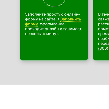
Заполните простую онлайн-
В теч
форму на сайте ->
Заполнить
свяже
форму
. оформление
расск
проходит онлайн и занимает
помо
несколько минут.
время
необ
перез
(800)