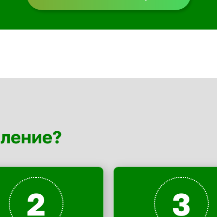
мление?
2
3