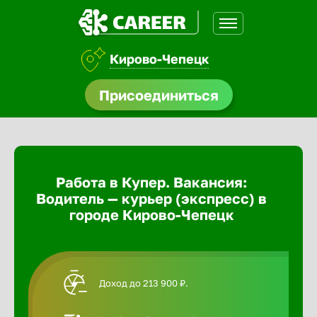
Кирово-Чепецк
доустройства
Присоединиться
Абакан
ормления
щества
Адлер
Работа в Купер. Вакансия:
A.Q
Водитель — курьер (экспресс) в
Азов
городе Кирово-Чепецк
Аксай
Доход до 213 900 ₽.
Александ