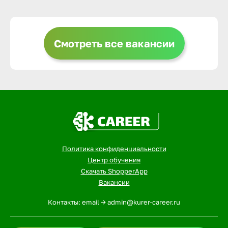
Выкса
Смотреть все вакансии
Вышний 
Вятские 
Гай
Политика конфиденциальности
Геленджи
Центр обучения
Скачать ShopperApp
Вакансии
Георгиев
Контакты: email -> admin@kurer-career.ru
Глазов