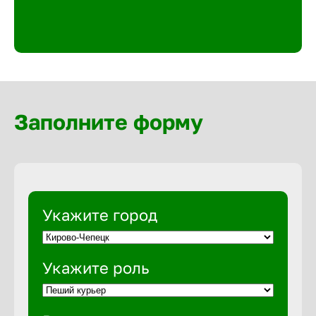
Великий 
Верхнеру
Верхняя
Заполните форму
Вичуга
Владивос
Укажите город
Владикав
Укажите роль
Владими