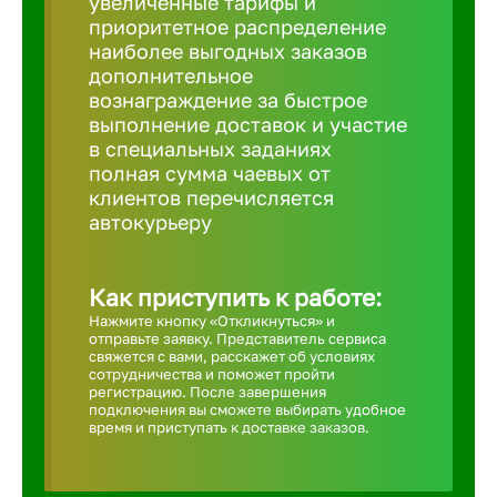
увеличенные тарифы и
приоритетное распределение
Борович
наиболее выгодных заказов
дополнительное
вознаграждение за быстрое
Братск
выполнение доставок и участие
в специальных заданиях
полная сумма чаевых от
Брянск
клиентов перечисляется
автокурьеру
Бугульма
Как приступить к работе:
Бузулук
Нажмите кнопку «Откликнуться» и
отправьте заявку. Представитель сервиса
свяжется с вами, расскажет об условиях
сотрудничества и поможет пройти
Великие 
регистрацию. После завершения
подключения вы сможете выбирать удобное
время и приступать к доставке заказов.
Великий 