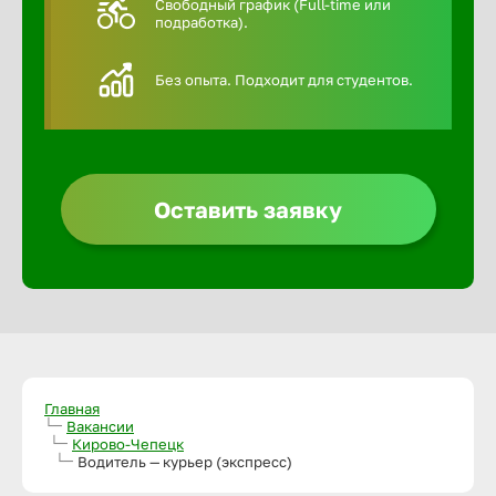
Свободный график (Full-time или
подработка).
Алексин
Без опыта. Подходит для студентов.
Альметье
Анадырь
Оставить заявку
Анапа
Ангарск
Апатиты
Главная
Вакансии
Кирово-Чепецк
Арзамас
Водитель — курьер (экспресс)