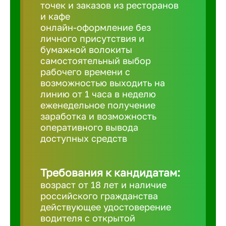
Балтийск
точек и заказов из ресторанов
и кафе
онлайн-оформление без
Барнаул
личного присутствия и
бумажной волокиты
самостоятельный выбор
Батайск
рабочего времени с
возможностью выходить на
линию от 1 часа в неделю
Белгород
еженедельное получение
заработка и возможность
оперативного вывода
Белорецк
доступных средств
Белорече
Требования к кандидатам:
возраст от 18 лет и наличие
Бердск
российского гражданства
действующее удостоверение
водителя с открытой
Березник