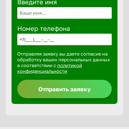
Введите имя
Волгогра
Волгодон
Номер телефона
Волгореч
Отправляя заявку вы даете согласие на
Волжск
обработку ваших персональных данных
в соответствии с
политикой
конфиденциальности
Волжски
Отправить заявку
Вологда
Воронеж
Воткинск