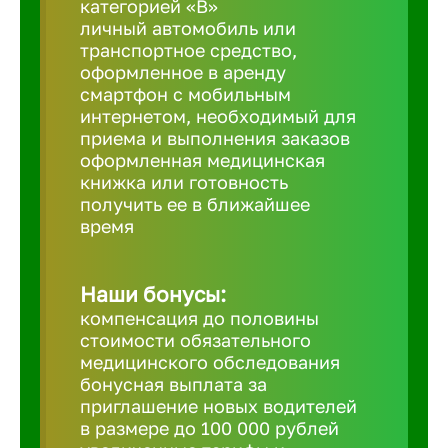
категорией «B»
личный автомобиль или
транспортное средство,
Березовс
оформленное в аренду
смартфон с мобильным
интернетом, необходимый для
Бийск
приема и выполнения заказов
оформленная медицинская
Биробид
книжка или готовность
получить ее в ближайшее
время
Бирск
Наши бонусы:
Благовещ
компенсация до половины
стоимости обязательного
медицинского обследования
Благода
бонусная выплата за
приглашение новых водителей
Бор
в размере до 100 000 рублей