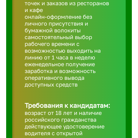
Балтийск
точек и заказов из ресторанов
и кафе
онлайн-оформление без
Барнаул
личного присутствия и
бумажной волокиты
самостоятельный выбор
Батайск
рабочего времени с
возможностью выходить на
линию от 1 часа в неделю
Белгород
еженедельное получение
заработка и возможность
оперативного вывода
Белорецк
доступных средств
Белорече
Требования к кандидатам:
возраст от 18 лет и наличие
Бердск
российского гражданства
действующее удостоверение
водителя с открытой
Березник