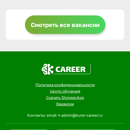
Выкса
Смотреть все вакансии
Вышний 
Вятские 
Гай
Политика конфиденциальности
Геленджи
Центр обучения
Скачать ShopperApp
Вакансии
Георгиев
Контакты: email -> admin@kurer-career.ru
Глазов