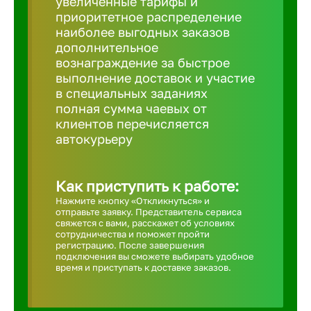
увеличенные тарифы и
приоритетное распределение
Борович
наиболее выгодных заказов
дополнительное
вознаграждение за быстрое
Братск
выполнение доставок и участие
в специальных заданиях
полная сумма чаевых от
Брянск
клиентов перечисляется
автокурьеру
Бугульма
Как приступить к работе:
Бузулук
Нажмите кнопку «Откликнуться» и
отправьте заявку. Представитель сервиса
свяжется с вами, расскажет об условиях
сотрудничества и поможет пройти
Великие 
регистрацию. После завершения
подключения вы сможете выбирать удобное
время и приступать к доставке заказов.
Великий 