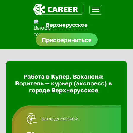
Верхнерусское
доустройства
Присоединиться
Абакан
ормления
щества
Адлер
Работа в Купер. Вакансия:
A.Q
Водитель — курьер (экспресс) в
Азов
городе Верхнерусское
Аксай
Доход до 213 900 ₽.
Александ