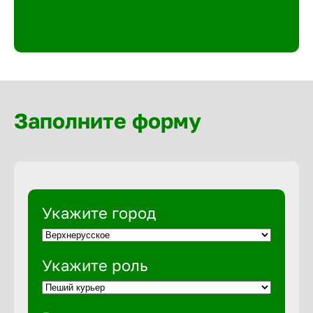
Великий 
Верхнеру
Верхняя
Заполните форму
Вичуга
Владивос
Укажите город
Владикав
Укажите роль
Владими