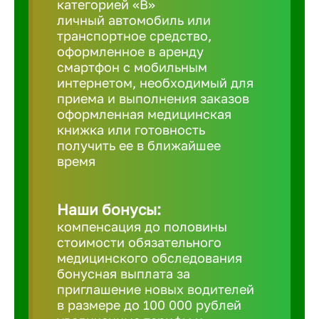
категорией «B»
личный автомобиль или
транспортное средство,
Березовс
оформленное в аренду
смартфон с мобильным
интернетом, необходимый для
Бийск
приема и выполнения заказов
оформленная медицинская
Биробид
книжка или готовность
получить ее в ближайшее
время
Бирск
Наши бонусы:
Благовещ
компенсация до половины
стоимости обязательного
медицинского обследования
Благода
бонусная выплата за
приглашение новых водителей
Бор
в размере до 100 000 рублей