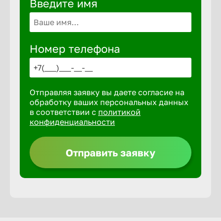
Введите имя
Волгогра
Волгодон
Номер телефона
Волгореч
Отправляя заявку вы даете согласие на
Волжск
обработку ваших персональных данных
в соответствии с
политикой
конфиденциальности
Волжски
Отправить заявку
Вологда
Воронеж
Воткинск