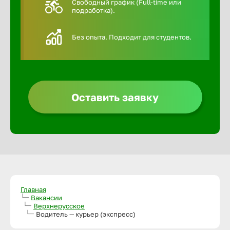
Свободный график (Full-time или
подработка).
Алексин
Без опыта. Подходит для студентов.
Альметье
Анадырь
Оставить заявку
Анапа
Ангарск
Апатиты
Главная
Вакансии
Верхнерусское
Арзамас
Водитель — курьер (экспресс)