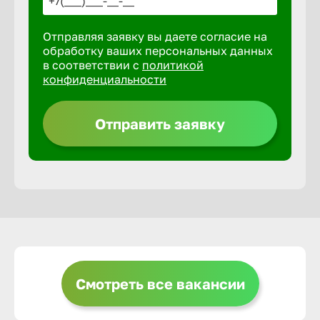
Отправляя заявку вы даете согласие на
Выкса
обработку ваших персональных данных
в соответствии с
политикой
конфиденциальности
Вышний 
Отправить заявку
Вятские 
Гай
Геленджи
Георгиев
Смотреть все вакансии
Глазов