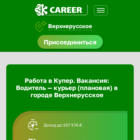
Верхнерусское
доустройства
Присоединиться
Абакан
ормления
щества
Адлер
Работа в Купер. Вакансия:
A.Q
Водитель — курьер (плановая) в
Азов
городе Верхнерусское
Аксай
Доход до 207 576 ₽.
Александ