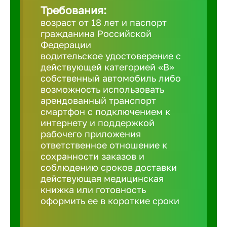
Требования:
возраст от 18 лет и паспорт
Березовс
гражданина Российской
Федерации
водительское удостоверение с
Бийск
действующей категорией «B»
собственный автомобиль либо
возможность использовать
Биробид
арендованный транспорт
смартфон с подключением к
Бирск
интернету и поддержкой
рабочего приложения
ответственное отношение к
Благовещ
сохранности заказов и
соблюдению сроков доставки
действующая медицинская
Благода
книжка или готовность
оформить ее в короткие сроки
Бор