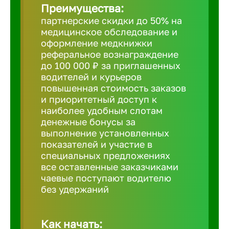
Преимущества:
партнерские скидки до 50% на
Борович
медицинское обследование и
оформление медкнижки
Братск
реферальное вознаграждение
до 100 000 ₽ за приглашенных
водителей и курьеров
Брянск
повышенная стоимость заказов
и приоритетный доступ к
наиболее удобным слотам
Бугульма
денежные бонусы за
выполнение установленных
показателей и участие в
Бузулук
специальных предложениях
все оставленные заказчиками
чаевые поступают водителю
Великие 
без удержаний
Великий 
Как начать: