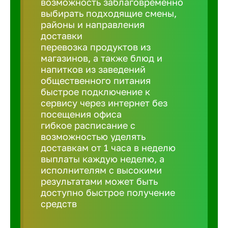
возможность заблаговременно
Балтийск
выбирать подходящие смены,
районы и направления
Барнаул
доставки
перевозка продуктов из
магазинов, а также блюд и
Батайск
напитков из заведений
общественного питания
быстрое подключение к
Белгород
сервису через интернет без
посещения офиса
гибкое расписание с
Белорецк
возможностью уделять
доставкам от 1 часа в неделю
выплаты каждую неделю, а
Белорече
исполнителям с высокими
результатами может быть
доступно быстрое получение
Бердск
средств
Березник