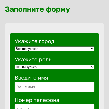
Волгогра
Заполните форму
Волгодон
Волгореч
Укажите город
Волжск
Укажите роль
Волжски
Введите имя
Вологда
Воронеж
Номер телефона
Воткинск