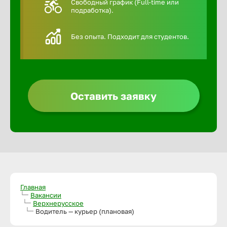
Свободный график (Full-time или
подработка).
Алексин
Без опыта. Подходит для студентов.
Альметье
Анадырь
Оставить заявку
Анапа
Ангарск
Апатиты
Главная
Вакансии
Верхнерусское
Арзамас
Водитель — курьер (плановая)