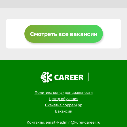
Выкса
Смотреть все вакансии
Вышний 
Вятские 
Гай
Геленджи
Политика конфиденциальности
Центр обучения
Георгиев
Скачать ShopperApp
Вакансии
Глазов
Контакты: email -> admin@kurer-career.ru