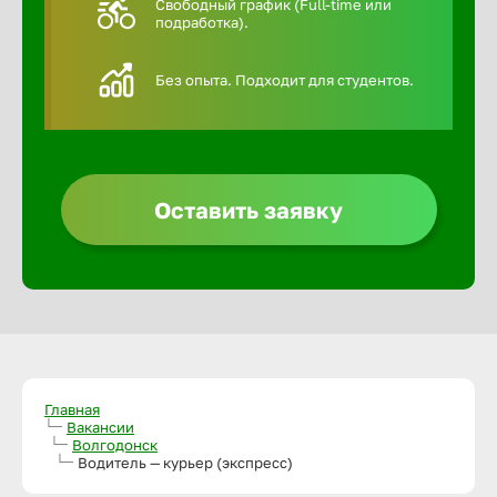
Свободный график (Full-time или
подработка).
Алексин
Без опыта. Подходит для студентов.
Альметье
Анадырь
Оставить заявку
Анапа
Ангарск
Апатиты
Главная
Вакансии
Волгодонск
Арзамас
Водитель — курьер (экспресс)