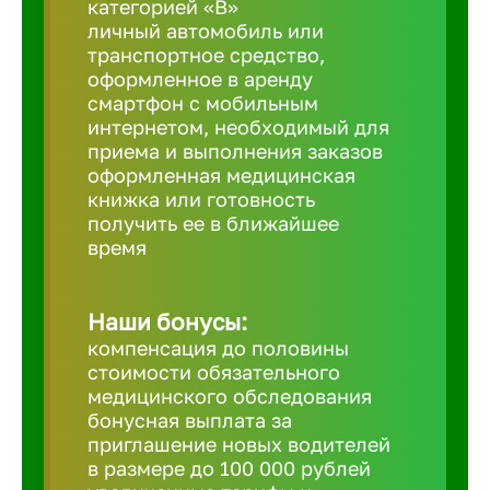
категорией «B»
личный автомобиль или
транспортное средство,
Березовс
оформленное в аренду
смартфон с мобильным
интернетом, необходимый для
Бийск
приема и выполнения заказов
оформленная медицинская
Биробид
книжка или готовность
получить ее в ближайшее
время
Бирск
Наши бонусы:
Благовещ
компенсация до половины
стоимости обязательного
медицинского обследования
Благода
бонусная выплата за
приглашение новых водителей
Бор
в размере до 100 000 рублей