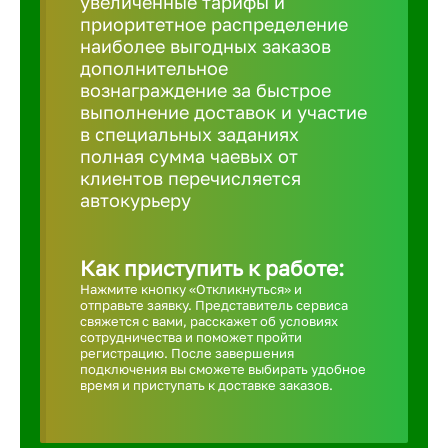
увеличенные тарифы и
приоритетное распределение
Борович
наиболее выгодных заказов
дополнительное
вознаграждение за быстрое
Братск
выполнение доставок и участие
в специальных заданиях
полная сумма чаевых от
Брянск
клиентов перечисляется
автокурьеру
Бугульма
Как приступить к работе:
Бузулук
Нажмите кнопку «Откликнуться» и
отправьте заявку. Представитель сервиса
свяжется с вами, расскажет об условиях
сотрудничества и поможет пройти
Великие 
регистрацию. После завершения
подключения вы сможете выбирать удобное
время и приступать к доставке заказов.
Великий 