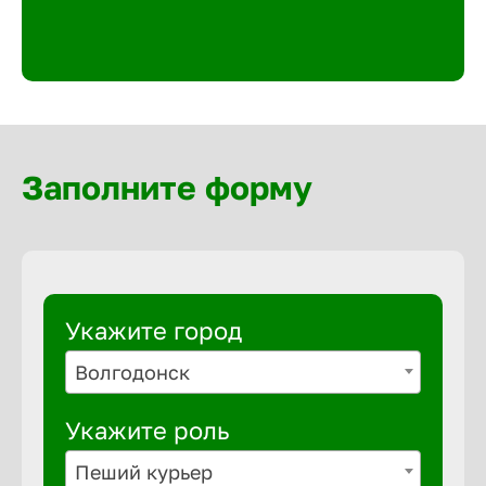
Великий 
Верхнеру
Верхняя
Заполните форму
Вичуга
Владивос
Укажите город
Владикав
Волгодонск
Укажите роль
Владими
Пеший курьер