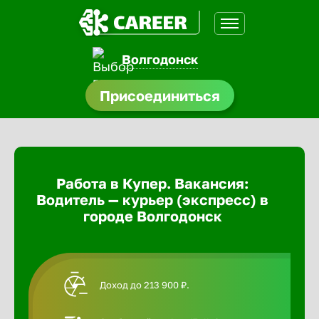
Волгодонск
доустройства
Присоединиться
Абакан
ормления
щества
Адлер
Работа в Купер. Вакансия:
A.Q
Водитель — курьер (экспресс) в
Азов
городе Волгодонск
Аксай
Доход до 213 900 ₽.
Александ