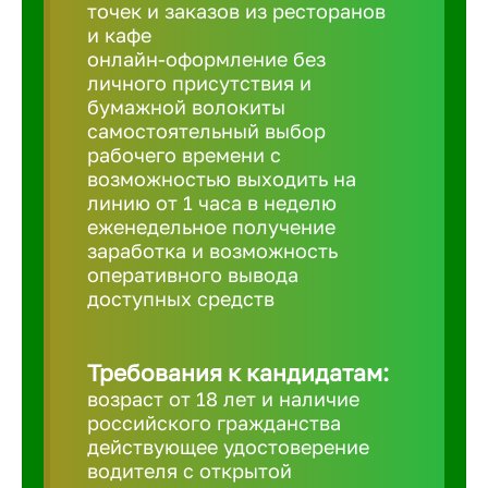
Балтийск
точек и заказов из ресторанов
и кафе
онлайн-оформление без
Барнаул
личного присутствия и
бумажной волокиты
самостоятельный выбор
Батайск
рабочего времени с
возможностью выходить на
линию от 1 часа в неделю
Белгород
еженедельное получение
заработка и возможность
оперативного вывода
Белорецк
доступных средств
Белорече
Требования к кандидатам:
возраст от 18 лет и наличие
Бердск
российского гражданства
действующее удостоверение
водителя с открытой
Березник