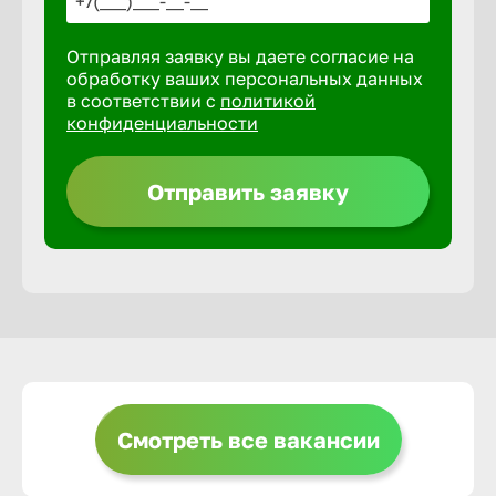
Отправляя заявку вы даете согласие на
Выкса
обработку ваших персональных данных
в соответствии с
политикой
конфиденциальности
Вышний 
Отправить заявку
Вятские 
Гай
Геленджи
Георгиев
Смотреть все вакансии
Глазов