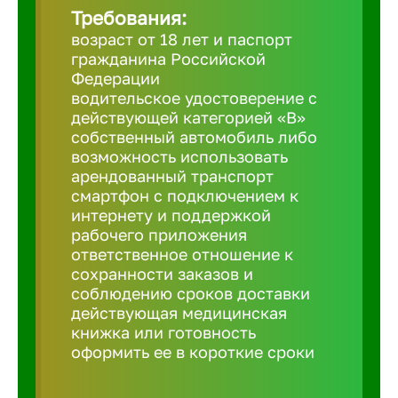
Требования:
возраст от 18 лет и паспорт
Березовс
гражданина Российской
Федерации
водительское удостоверение с
Бийск
действующей категорией «B»
собственный автомобиль либо
возможность использовать
Биробид
арендованный транспорт
смартфон с подключением к
Бирск
интернету и поддержкой
рабочего приложения
ответственное отношение к
Благовещ
сохранности заказов и
соблюдению сроков доставки
действующая медицинская
Благода
книжка или готовность
оформить ее в короткие сроки
Бор