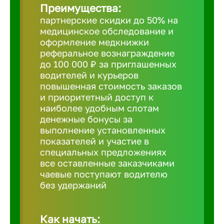
Преимущества:
партнерские скидки до 50% на
Борович
медицинское обследование и
оформление медкнижки
Братск
реферальное вознаграждение
до 100 000 ₽ за приглашенных
водителей и курьеров
Брянск
повышенная стоимость заказов
и приоритетный доступ к
наиболее удобным слотам
Бугульма
денежные бонусы за
выполнение установленных
показателей и участие в
Бузулук
специальных предложениях
все оставленные заказчиками
чаевые поступают водителю
Великие 
без удержаний
Великий 
Как начать: