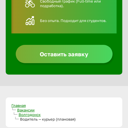
Свободный график (Full-time или
подработка).
Алексин
Без опыта. Подходит для студентов.
Альметье
Анадырь
Оставить заявку
Анапа
Ангарск
Апатиты
Главная
Вакансии
Волгодонск
Арзамас
Водитель — курьер (плановая)