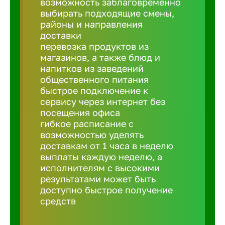
возможность заблаговременно
Балтийск
выбирать подходящие смены,
районы и направления
Барнаул
доставки
перевозка продуктов из
магазинов, а также блюд и
Батайск
напитков из заведений
общественного питания
быстрое подключение к
Белгород
сервису через интернет без
посещения офиса
гибкое расписание с
Белорецк
возможностью уделять
доставкам от 1 часа в неделю
выплаты каждую неделю, а
Белорече
исполнителям с высокими
результатами может быть
доступно быстрое получение
Бердск
средств
Березник