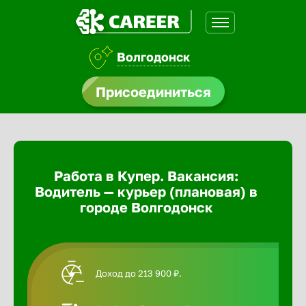
Волгодонск
доустройства
Присоединиться
Абакан
ормления
щества
Адлер
Работа в Купер. Вакансия:
A.Q
Водитель — курьер (плановая) в
Азов
городе Волгодонск
Аксай
Доход до 213 900 ₽.
Александ