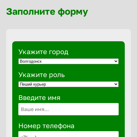
Волгогра
Заполните форму
Волгодон
Волгореч
Укажите город
Волжск
Укажите роль
Волжски
Введите имя
Вологда
Воронеж
Номер телефона
Воткинск