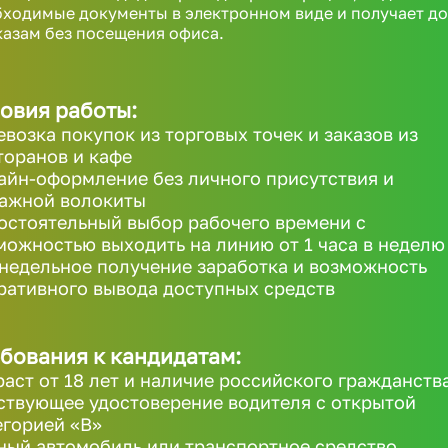
ходимые документы в электронном виде и получает д
казам без посещения офиса.
овия работы:
евозка покупок из торговых точек и заказов из
торанов и кафе
айн-оформление без личного присутствия и
ажной волокиты
остоятельный выбор рабочего времени с
можностью выходить на линию от 1 часа в неделю
недельное получение заработка и возможность
ративного вывода доступных средств
бования к кандидатам:
раст от 18 лет и наличие российского гражданств
ствующее удостоверение водителя с открытой
егорией «B»
ный автомобиль или транспортное средство,