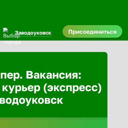
Присоединиться
Заводоуковск
Абакан
Адлер
пер. Вакансия:
 курьер (экспресс)
Азов
аводоуковск
Аксай
Александ