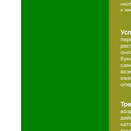
необ
к за
Усл
пер
рес
онл
бум
сам
воз
еже
опе
Тре
воз
дей
кат
лич