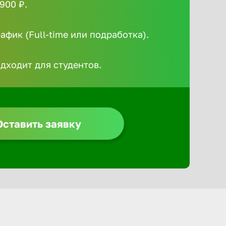
900 ₽.
Алексин
фик (Full-time или подработка).
Альметье
одходит для студентов.
Анадырь
Анапа
Оставить заявку
Ангарск
Апатиты
Арзамас