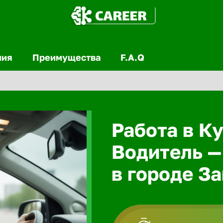
ния
Преимущества
F.A.Q
Работа в Ку
Водитель —
в городе З