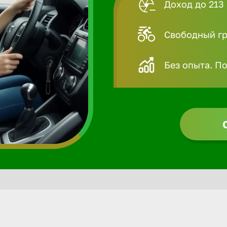
Доход до 213 
Свободный гра
Без опыта. П