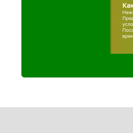
Как
Нажм
Пред
усло
Пос
врем