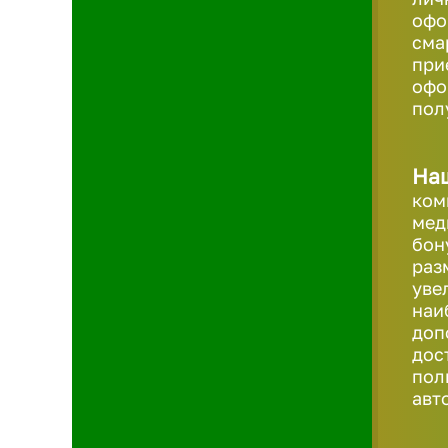
офо
сма
при
офо
пол
На
ком
мед
бон
раз
уве
наи
доп
дос
пол
авт