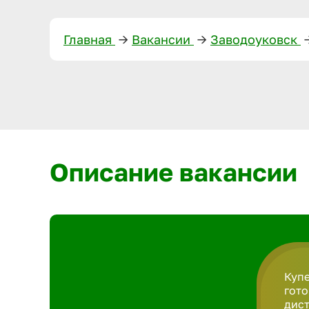
Главная
—>
Вакансии
—>
Заводоуковск
—
Описание вакансии
Купе
гото
дист