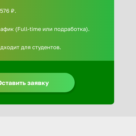
Алексин
576 ₽.
фик (Full-time или подработка).
Альметье
одходит для студентов.
Анадырь
Анапа
Оставить заявку
Ангарск
Апатиты
Арзамас