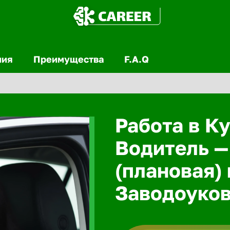
ния
Преимущества
F.A.Q
Работа в Ку
Водитель —
(плановая) 
Заводоуко