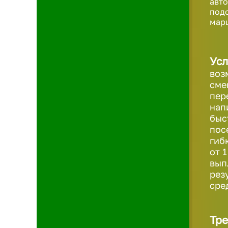
авт
под
марш
Усл
воз
сме
пер
нап
быс
пос
гиб
от 
вып
рез
сре
Тре