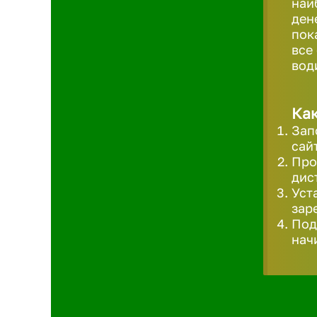
наи
ден
пок
все
вод
Как
Зап
сай
Про
дис
Уст
зар
Под
нач