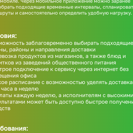
омобиле. Через мобильное приложение можно заранее
обрать подходящие временные интервалы, спланироват
руты и самостоятельно определить удобную нагрузку.
овия:
можность заблаговременно выбирать подходящи
ны, районы и направления доставки
евозка продуктов из магазинов, а также блюд и
итков из заведений общественного питания
трое подключение к сервису через интернет без
ещения офиса
кое расписание с возможностью уделять доставк
1 часа в неделю
латы каждую неделю, а исполнителям с высоким
ультатами может быть доступно быстрое получен
дств
бования: