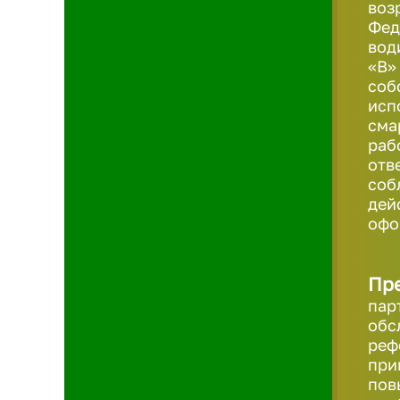
воз
Фед
вод
«B»
соб
исп
сма
раб
отв
соб
дей
офо
Пр
пар
обс
реф
при
пов