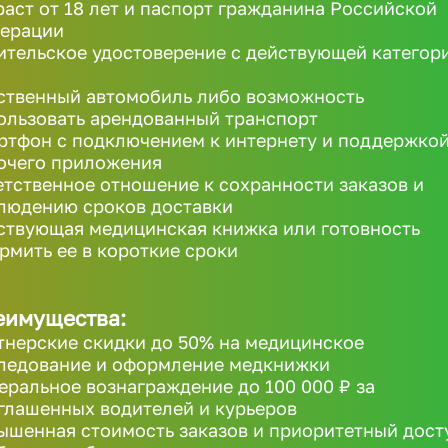
раст от 18 лет и паспорт гражданина Российской
ерации
ительское удостоверение с действующей категор
ственный автомобиль либо возможность
ользовать арендованный транспорт
ртфон с подключением к интернету и поддержко
очего приложения
етственное отношение к сохранности заказов и
людению сроков доставки
ствующая медицинская книжка или готовность
рмить ее в короткие сроки
еимущества:
тнерские скидки до 50% на медицинское
ледование и оформление медкнижки
еральное вознаграждение до 100 000 ₽ за
глашенных водителей и курьеров
ышенная стоимость заказов и приоритетный дост