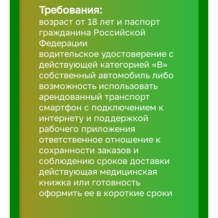
Требования:
возраст от 18 лет и паспорт
Березовс
гражданина Российской
Федерации
водительское удостоверение с
Бийск
действующей категорией «B»
собственный автомобиль либо
возможность использовать
Биробид
арендованный транспорт
смартфон с подключением к
Бирск
интернету и поддержкой
рабочего приложения
ответственное отношение к
Благовещ
сохранности заказов и
соблюдению сроков доставки
действующая медицинская
Благода
книжка или готовность
оформить ее в короткие сроки
Бор