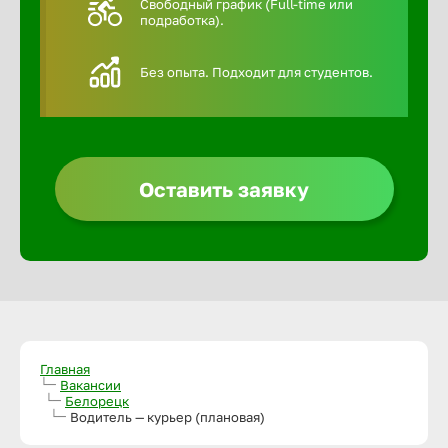
Свободный график (Full-time или
подработка).
Алексин
Без опыта. Подходит для студентов.
Альметье
Анадырь
Оставить заявку
Анапа
Ангарск
Апатиты
Главная
Вакансии
Белорецк
Арзамас
Водитель — курьер (плановая)