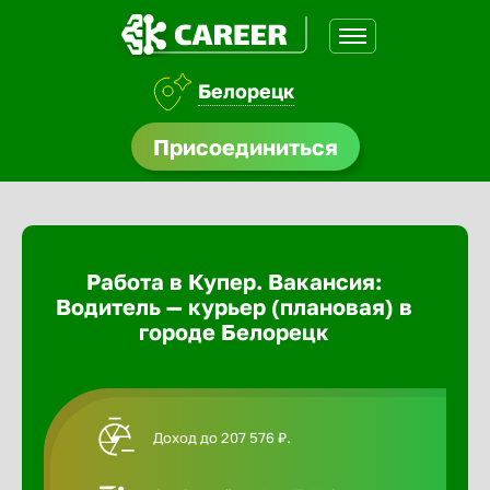
Белорецк
доустройства
Присоединиться
Абакан
ормления
щества
Адлер
Работа в Купер. Вакансия:
A.Q
Водитель — курьер (плановая) в
Азов
городе Белорецк
Аксай
Доход до 207 576 ₽.
Александ