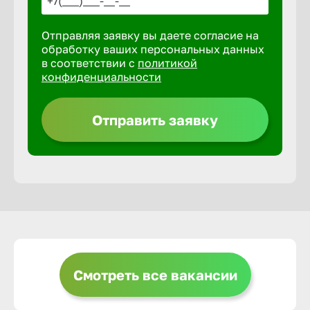
Отправляя заявку вы даете согласие на
Выкса
обработку ваших персональных данных
в соответствии с
политикой
конфиденциальности
Вышний 
Отправить заявку
Вятские 
Гай
Геленджи
Георгиев
Смотреть все вакансии
Глазов