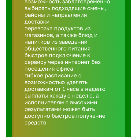
возможность заблаговременно
Балтийск
выбирать подходящие смены,
районы и направления
Барнаул
доставки
перевозка продуктов из
магазинов, а также блюд и
Батайск
напитков из заведений
общественного питания
быстрое подключение к
Белгород
сервису через интернет без
посещения офиса
гибкое расписание с
Белорецк
возможностью уделять
доставкам от 1 часа в неделю
выплаты каждую неделю, а
Белорече
исполнителям с высокими
результатами может быть
доступно быстрое получение
Бердск
средств
Березник