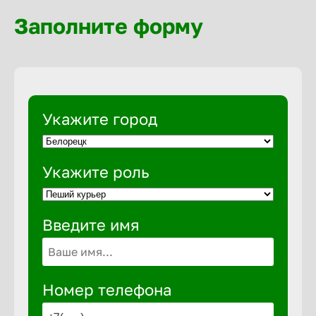
Волгогра
Заполните форму
Волгодон
Волгореч
Укажите город
Волжск
Укажите роль
Волжски
Введите имя
Вологда
Воронеж
Номер телефона
Воткинск