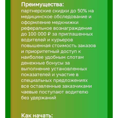
Преимущества:
партнерские скидки до 50% на
Борович
медицинское обследование и
оформление медкнижки
Братск
реферальное вознаграждение
до 100 000 ₽ за приглашенных
водителей и курьеров
Брянск
повышенная стоимость заказов
и приоритетный доступ к
наиболее удобным слотам
Бугульма
денежные бонусы за
выполнение установленных
показателей и участие в
Бузулук
специальных предложениях
все оставленные заказчиками
чаевые поступают водителю
Великие 
без удержаний
Великий 
Как начать: