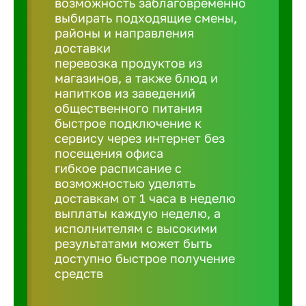
возможность заблаговременно
Балтийск
выбирать подходящие смены,
районы и направления
Барнаул
доставки
перевозка продуктов из
магазинов, а также блюд и
Батайск
напитков из заведений
общественного питания
быстрое подключение к
Белгород
сервису через интернет без
посещения офиса
гибкое расписание с
Белорецк
возможностью уделять
доставкам от 1 часа в неделю
выплаты каждую неделю, а
Белорече
исполнителям с высокими
результатами может быть
доступно быстрое получение
Бердск
средств
Березник