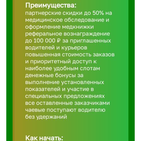
Преимущества:
партнерские скидки до 50% на
Борович
медицинское обследование и
оформление медкнижки
Братск
реферальное вознаграждение
до 100 000 ₽ за приглашенных
водителей и курьеров
Брянск
повышенная стоимость заказов
и приоритетный доступ к
наиболее удобным слотам
Бугульма
денежные бонусы за
выполнение установленных
показателей и участие в
Бузулук
специальных предложениях
все оставленные заказчиками
чаевые поступают водителю
Великие 
без удержаний
Великий 
Как начать: