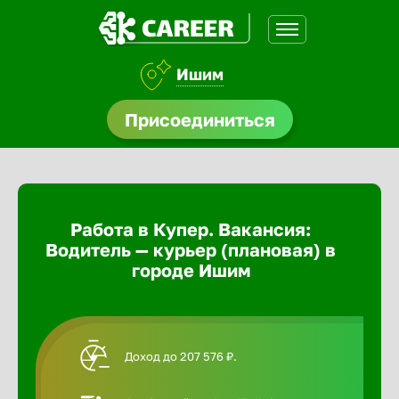
Ишим
доустройства
Присоединиться
Абакан
ормления
щества
Адлер
Работа в Купер. Вакансия:
A.Q
Водитель — курьер (плановая) в
Азов
городе Ишим
Аксай
Доход до 207 576 ₽.
Александ