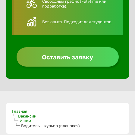
Свободный график (Full-time или
подработка).
Алексин
Без опыта. Подходит для студентов.
Альметье
Анадырь
Оставить заявку
Анапа
Ангарск
Апатиты
Главная
Вакансии
Ишим
Арзамас
Водитель — курьер (плановая)