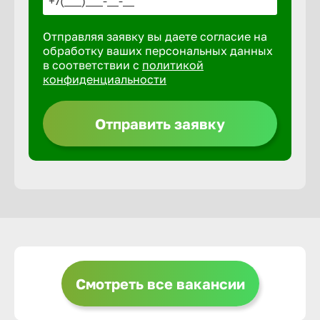
Отправляя заявку вы даете согласие на
Выкса
обработку ваших персональных данных
в соответствии с
политикой
конфиденциальности
Вышний 
Отправить заявку
Вятские 
Гай
Геленджи
Георгиев
Смотреть все вакансии
Глазов