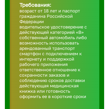
Требования:
возраст от 18 лет и паспорт
Березовс
гражданина Российской
Федерации
водительское удостоверение с
Бийск
действующей категорией «B»
собственный автомобиль либо
возможность использовать
Биробид
арендованный транспорт
смартфон с подключением к
Бирск
интернету и поддержкой
рабочего приложения
ответственное отношение к
Благовещ
сохранности заказов и
соблюдению сроков доставки
действующая медицинская
Благода
книжка или готовность
оформить ее в короткие сроки
Бор