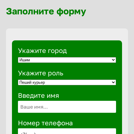
Волгогра
Заполните форму
Волгодон
Волгореч
Укажите город
Волжск
Укажите роль
Волжски
Введите имя
Вологда
Воронеж
Номер телефона
Воткинск