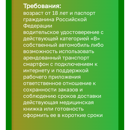
Требования:
возраст от 18 лет и паспорт
Березовс
гражданина Российской
Федерации
водительское удостоверение с
Бийск
действующей категорией «B»
собственный автомобиль либо
возможность использовать
Биробид
арендованный транспорт
смартфон с подключением к
Бирск
интернету и поддержкой
рабочего приложения
ответственное отношение к
Благовещ
сохранности заказов и
соблюдению сроков доставки
действующая медицинская
Благода
книжка или готовность
оформить ее в короткие сроки
Бор