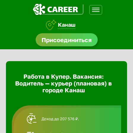
Канаш
доустройства
Присоединиться
Абакан
ормления
щества
Адлер
Работа в Купер. Вакансия:
A.Q
Водитель — курьер (плановая) в
Азов
городе Канаш
Аксай
Доход до 207 576 ₽.
Александ