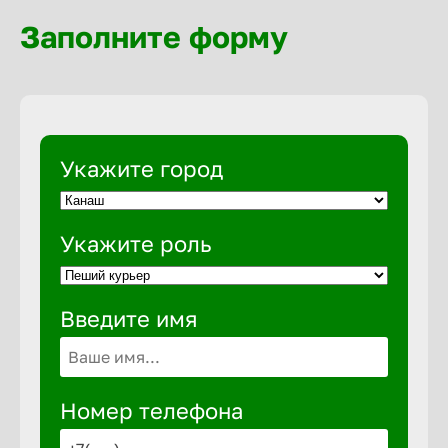
Волгогра
Заполните форму
Волгодон
Волгореч
Укажите город
Волжск
Укажите роль
Волжски
Введите имя
Вологда
Воронеж
Номер телефона
Воткинск