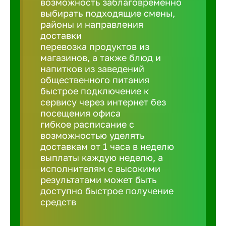
возможность заблаговременно
Балтийск
выбирать подходящие смены,
районы и направления
Барнаул
доставки
перевозка продуктов из
магазинов, а также блюд и
Батайск
напитков из заведений
общественного питания
быстрое подключение к
Белгород
сервису через интернет без
посещения офиса
гибкое расписание с
Белорецк
возможностью уделять
доставкам от 1 часа в неделю
выплаты каждую неделю, а
Белорече
исполнителям с высокими
результатами может быть
доступно быстрое получение
Бердск
средств
Березник