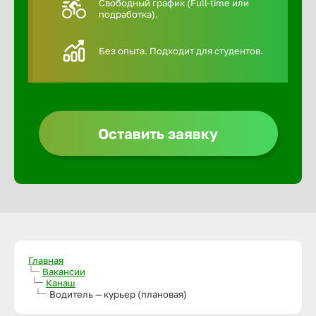
Свободный график (Full-time или
подработка).
Алексин
Без опыта. Подходит для студентов.
Альметье
Анадырь
Оставить заявку
Анапа
Ангарск
Апатиты
Главная
Вакансии
Канаш
Арзамас
Водитель — курьер (плановая)