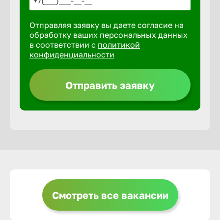
Отправляя заявку вы даете согласие на
Выкса
обработку ваших персональных данных
в соответствии с
политикой
конфиденциальности
Вышний 
Отправить заявку
Вятские 
Гай
Геленджи
Георгиев
Смотреть все вакансии
Глазов