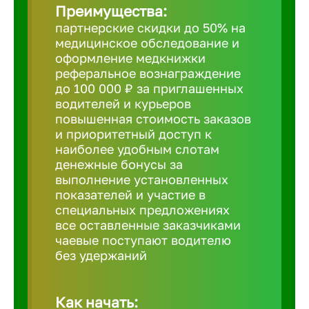
Преимущества:
партнерские скидки до 50% на
Борович
медицинское обследование и
оформление медкнижки
Братск
реферальное вознаграждение
до 100 000 ₽ за приглашенных
водителей и курьеров
Брянск
повышенная стоимость заказов
и приоритетный доступ к
наиболее удобным слотам
Бугульма
денежные бонусы за
выполнение установленных
показателей и участие в
Бузулук
специальных предложениях
все оставленные заказчиками
чаевые поступают водителю
Великие 
без удержаний
Великий 
Как начать: