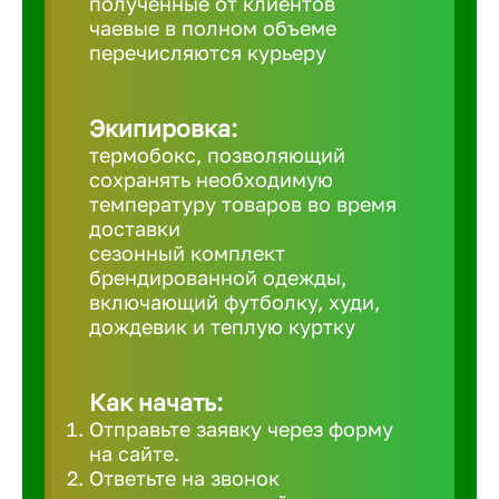
полученные от клиентов
чаевые в полном объеме
Великий 
перечисляются курьеру
Верхнеру
Экипировка:
термобокс, позволяющий
Верхняя
сохранять необходимую
температуру товаров во время
доставки
Вичуга
сезонный комплект
брендированной одежды,
включающий футболку, худи,
Владивос
дождевик и теплую куртку
Владикав
Как начать:
Отправьте заявку через форму
Владими
на сайте.
Ответьте на звонок