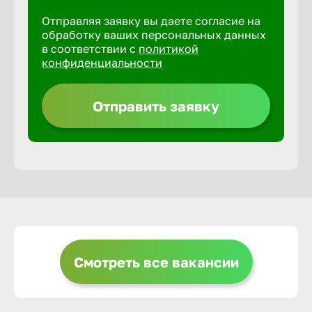
Отправляя заявку вы даете согласие на
Горно-Ал
обработку ваших персональных данных
в соответствии с
политикой
конфиденциальности
Грозный
Отправить заявку
Грязи
Губкин
Гуково
Гусь-Хру
Смотреть все вакансии
Дербент