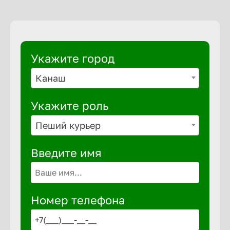
Выкса
Укажите город
Вышний 
Канаш
Вятские 
Укажите роль
Пеший курьер
Гай
Введите имя
Геленджи
Георгиев
Номер телефона
Глазов