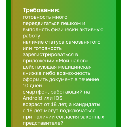
Требования:
Березовс
готовность много
передвигаться пешком и
выполнять физически активную
Бийск
работу
наличие статуса самозанятого
или готовность
Биробид
зарегистрироваться в
приложении «Мой налог»
действующая медицинская
Бирск
книжка либо возможность
оформить документ в течение
10 дней
Благовещ
смартфон, работающий на
Android или iOS
Благода
возраст от 18 лет, а кандидаты
с 16 лет могут подключаться
при наличии согласия законных
Бор
представителей