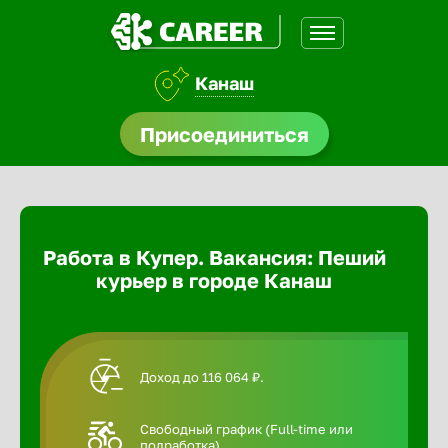
Канаш
доустройства
Присоединиться
Абакан
ормления
щества
Адлер
Работа в Купер. Вакансия: Пеший
A.Q
курьер в городе Канаш
Азов
Аксай
Доход до 116 064 ₽.
Александ
Свободный график (Full-time или
подработка).