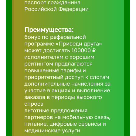
паспорт гражданина
Российской Федерации
Борович
Преимущества:
Братск
бонус по реферальной
программе «Приведи друга»
Брянск
может достигать 100000 ₽
исполнителям с хорошим
рейтингом предлагаются
Бугульма
повышенные тарифы и
приоритетный доступ к слотам
дополнительные начисления за
Бузулук
участие в акциях и выполнение
заказов в периоды высокого
спроса
Великие 
льготные предложения
партнеров на мобильную связь,
питание, цифровые сервисы и
Великий 
медицинские услуги