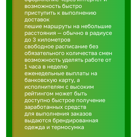
Балтийск
возможность быстро
приступить к выполнению
доставок
Барнаул
пешие маршруты на небольшие
расстояния — обычно в радиусе
до 3 километров
Батайск
свободное расписание без
обязательного количества смен
Белгород
возможность уделять работе от
1 часа в неделю
еженедельные выплаты на
Белорецк
банковскую карту, а
исполнителям с высоким
рейтингом может быть
Белорече
доступно быстрое получение
заработанных средств
для выполнения заказов
Бердск
выдаются брендированная
одежда и термосумка
Березник