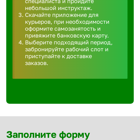
специалиста и пройдите
Волгогра
небольшой инструктаж.
Скачайте приложение для
курьеров, при необходимости
Волгодон
оформите самозанятость и
привяжите банковскую карту.
Выберите подходящий период,
Волгореч
забронируйте рабочий слот и
приступайте к доставке
Волжск
заказов.
Волжски
Вологда
Воронеж
Заполните форму
Воткинск