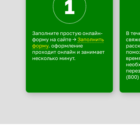
1
Заполните простую онлайн-
В теч
форму на сайте ->
Заполнить
свяже
форму
. оформление
расск
проходит онлайн и занимает
помо
несколько минут.
время
необ
перез
(800)