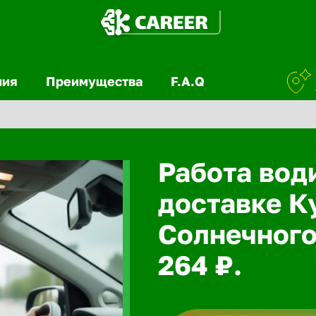
ния
Преимущества
F.A.Q
Работа вод
доставке К
Солнечного
264 ₽.