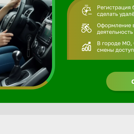
Регистрация 
сделать удал
Оформление в
деятельность
В городе МО,
смены доступн