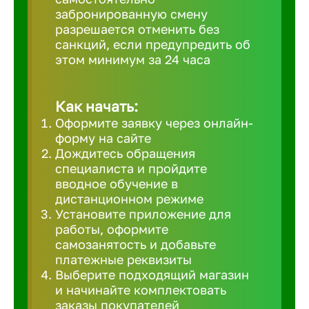
забронированную смену
Великий 
разрешается отменить без
санкций, если предупредить об
этом минимум за 24 часа
Верхнеру
Верхняя
Как начать:
Оформите заявку через онлайн-
форму на сайте
Вичуга
Дождитесь обращения
специалиста и пройдите
вводное обучение в
Владивос
дистанционном режиме
Установите приложение для
работы, оформите
Владикав
самозанятость и добавьте
платежные реквизиты
Выберите подходящий магазин
Владими
и начинайте комплектовать
заказы покупателей