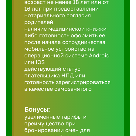
возраст не менее 18 лет или от
16 лет при предоставлении
нотариального согласия
Березовс
родителей
наличие медицинской книжки
либо готовность оформить ее
Бийск
после начала сотрудничества
мобильное устройство на
Биробид
операционной системе Android
или iOS
действующий статус
Бирск
плательщика НПД или
готовность зарегистрироваться
в качестве самозанятого
Благовещ
Бонусы:
Благода
увеличенные тарифы и
преимущество при
Бор
бронировании смен для