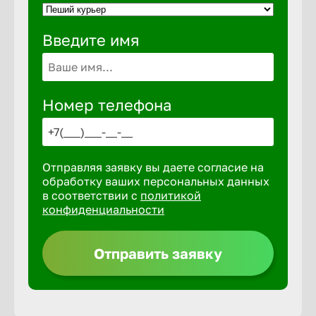
Введите имя
Выкса
Вышний 
Номер телефона
Вятские 
Отправляя заявку вы даете согласие на
Гай
обработку ваших персональных данных
в соответствии с
политикой
конфиденциальности
Геленджи
Отправить заявку
Георгиев
Глазов