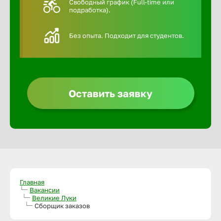
Свободный график (Full-time или
подработка).
Алексин
Без опыта. Подходит для студентов.
Альметье
Анадырь
Оставить заявку
Анапа
Ангарск
Апатиты
Главная
Вакансии
Великие Луки
Арзамас
Сборщик заказов