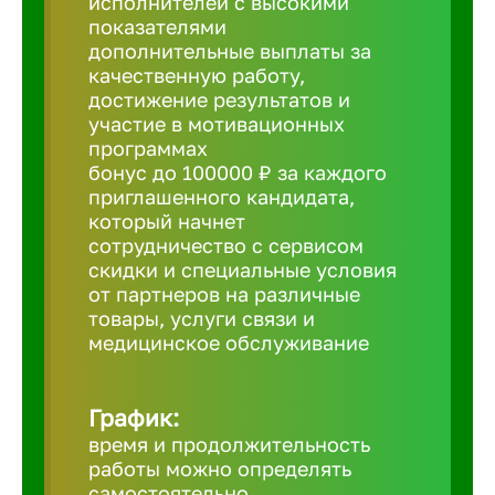
исполнителей с высокими
показателями
Борович
дополнительные выплаты за
качественную работу,
достижение результатов и
Братск
участие в мотивационных
программах
бонус до 100000 ₽ за каждого
Брянск
приглашенного кандидата,
который начнет
сотрудничество с сервисом
Бугульма
скидки и специальные условия
от партнеров на различные
товары, услуги связи и
Бузулук
медицинское обслуживание
Великие 
График:
время и продолжительность
Великий 
работы можно определять
самостоятельно