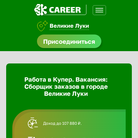
Великие Луки
доустройства
Присоединиться
Абакан
ормления
щества
Адлер
Работа в Купер. Вакансия:
A.Q
Сборщик заказов в городе
Азов
Великие Луки
Аксай
Доход до 107 880 ₽.
Александ