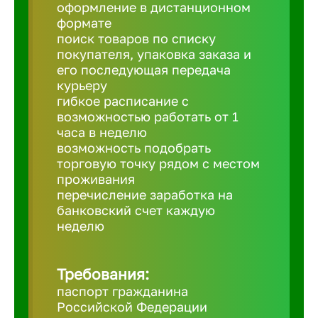
Балтийск
оформление в дистанционном
формате
поиск товаров по списку
Барнаул
покупателя, упаковка заказа и
его последующая передача
курьеру
Батайск
гибкое расписание с
возможностью работать от 1
часа в неделю
Белгород
возможность подобрать
торговую точку рядом с местом
проживания
Белорецк
перечисление заработка на
банковский счет каждую
Белорече
неделю
Бердск
Требования:
паспорт гражданина
Российской Федерации
Березник