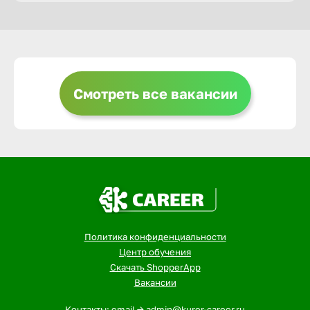
Горно-Ал
Грозный
Смотреть все вакансии
Грязи
Губкин
Гуково
Политика конфиденциальности
Гусь-Хру
Центр обучения
Скачать ShopperApp
Вакансии
Дербент
Контакты: email -> admin@kurer-career.ru