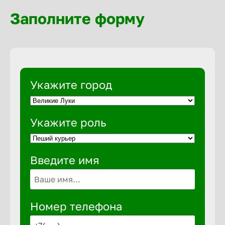
Волгогра
Заполните форму
Волгодон
Волгореч
Укажите город
Волжск
Укажите роль
Волжски
Введите имя
Вологда
Воронеж
Номер телефона
Воткинск