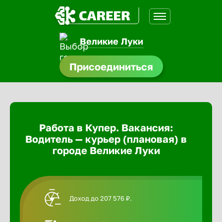
Великие Луки
доустройства
Присоединиться
Абакан
ормления
щества
Адлер
Работа в Купер. Вакансия:
A.Q
Водитель — курьер (плановая) в
Азов
городе Великие Луки
Аксай
Доход до 207 576 ₽.
Александ