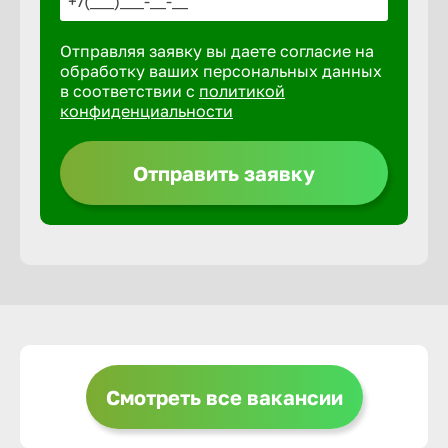
Отправляя заявку вы даете согласие на
Выкса
обработку ваших персональных данных
в соответствии с
политикой
конфиденциальности
Вышний 
Отправить заявку
Вятские 
Гай
Геленджи
Георгиев
Смотреть все вакансии
Глазов