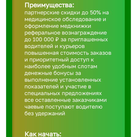
Преимущества:
партнерские скидки до 50% на
Борович
медицинское обследование и
оформление медкнижки
Братск
реферальное вознаграждение
до 100 000 ₽ за приглашенных
водителей и курьеров
Брянск
повышенная стоимость заказов
и приоритетный доступ к
наиболее удобным слотам
Бугульма
денежные бонусы за
выполнение установленных
показателей и участие в
Бузулук
специальных предложениях
все оставленные заказчиками
чаевые поступают водителю
Великие 
без удержаний
Великий 
Как начать: