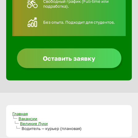
Свободный график (Full-time или
подработка).
Алексин
Без опыта. Подходит для студентов.
Альметье
Анадырь
Оставить заявку
Анапа
Ангарск
Апатиты
Главная
Вакансии
Великие Луки
Арзамас
Водитель — курьер (плановая)