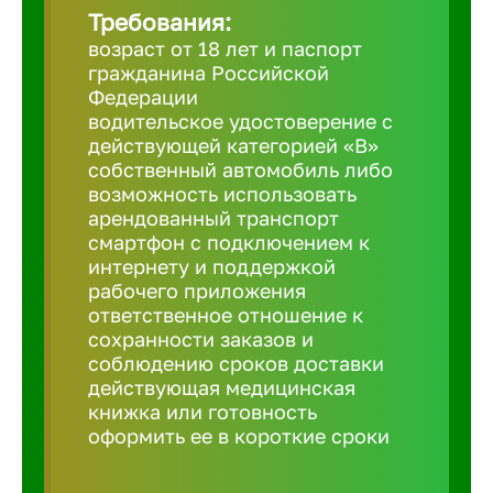
Требования:
возраст от 18 лет и паспорт
Березовс
гражданина Российской
Федерации
водительское удостоверение с
Бийск
действующей категорией «B»
собственный автомобиль либо
возможность использовать
Биробид
арендованный транспорт
смартфон с подключением к
Бирск
интернету и поддержкой
рабочего приложения
ответственное отношение к
Благовещ
сохранности заказов и
соблюдению сроков доставки
действующая медицинская
Благода
книжка или готовность
оформить ее в короткие сроки
Бор