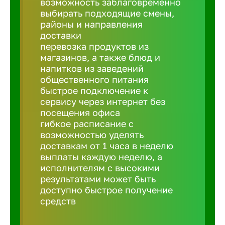
возможность заблаговременно
Балтийск
выбирать подходящие смены,
районы и направления
Барнаул
доставки
перевозка продуктов из
магазинов, а также блюд и
Батайск
напитков из заведений
общественного питания
быстрое подключение к
Белгород
сервису через интернет без
посещения офиса
гибкое расписание с
Белорецк
возможностью уделять
доставкам от 1 часа в неделю
выплаты каждую неделю, а
Белорече
исполнителям с высокими
результатами может быть
доступно быстрое получение
Бердск
средств
Березник