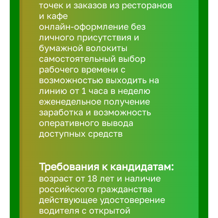
Балтийск
точек и заказов из ресторанов
и кафе
онлайн-оформление без
Барнаул
личного присутствия и
бумажной волокиты
самостоятельный выбор
Батайск
рабочего времени с
возможностью выходить на
линию от 1 часа в неделю
Белгород
еженедельное получение
заработка и возможность
оперативного вывода
Белорецк
доступных средств
Белорече
Требования к кандидатам:
возраст от 18 лет и наличие
Бердск
российского гражданства
действующее удостоверение
водителя с открытой
Березник