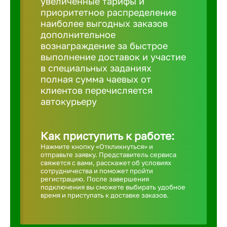
увеличенные тарифы и
приоритетное распределение
Борович
наиболее выгодных заказов
дополнительное
вознаграждение за быстрое
Братск
выполнение доставок и участие
в специальных заданиях
полная сумма чаевых от
Брянск
клиентов перечисляется
автокурьеру
Бугульма
Как приступить к работе:
Бузулук
Нажмите кнопку «Откликнуться» и
отправьте заявку. Представитель сервиса
свяжется с вами, расскажет об условиях
сотрудничества и поможет пройти
Великие 
регистрацию. После завершения
подключения вы сможете выбирать удобное
время и приступать к доставке заказов.
Великий 