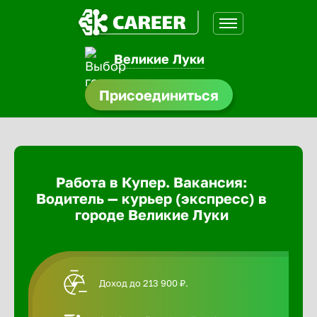
Великие Луки
доустройства
Присоединиться
Абакан
ормления
щества
Адлер
Работа в Купер. Вакансия:
A.Q
Водитель — курьер (экспресс) в
Азов
городе Великие Луки
Аксай
Доход до 213 900 ₽.
Александ