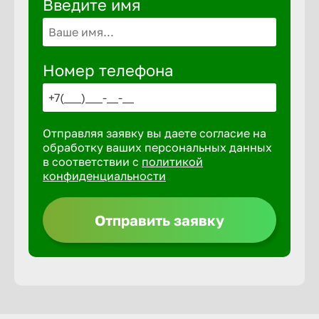
Введите имя
Волгогра
Волгодон
Номер телефона
Волгореч
Отправляя заявку вы даете согласие на
Волжск
обработку ваших персональных данных
в соответствии с
политикой
конфиденциальности
Волжски
Отправить заявку
Вологда
Воронеж
Воткинск