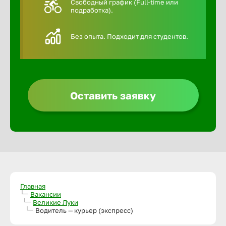
Свободный график (Full-time или
подработка).
Алексин
Без опыта. Подходит для студентов.
Альметье
Анадырь
Оставить заявку
Анапа
Ангарск
Апатиты
Главная
Вакансии
Великие Луки
Арзамас
Водитель — курьер (экспресс)