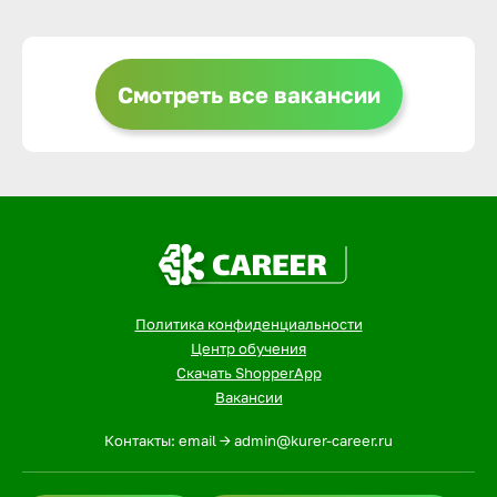
Выкса
Смотреть все вакансии
Вышний 
Вятские 
Гай
Политика конфиденциальности
Геленджи
Центр обучения
Скачать ShopperApp
Вакансии
Георгиев
Контакты: email -> admin@kurer-career.ru
Глазов