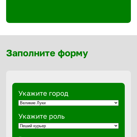
Великий 
Верхнеру
Верхняя
Заполните форму
Вичуга
Владивос
Укажите город
Владикав
Укажите роль
Владими