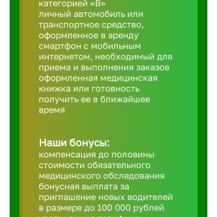
категорией «B»
личный автомобиль или
транспортное средство,
Березовс
оформленное в аренду
смартфон с мобильным
интернетом, необходимый для
Бийск
приема и выполнения заказов
оформленная медицинская
Биробид
книжка или готовность
получить ее в ближайшее
время
Бирск
Наши бонусы:
Благовещ
компенсация до половины
стоимости обязательного
медицинского обследования
Благода
бонусная выплата за
приглашение новых водителей
Бор
в размере до 100 000 рублей