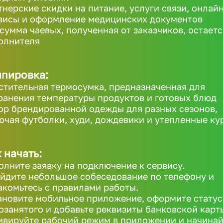
тнерские скидки на питание, услуги связи, онлайн
висы и оформление медицинских документов
 сумма чаевых, полученная от заказчиков, остаетс
олнителя
ипировка:
стительная термосумка, предназначенная для
ранения температуры продуктов и готовых блюд
ор брендированной одежды для разных сезонов,
ючая футболки, худи, дождевики и утепленные ку
 начать:
олните заявку на подключение к сервису.
йдите небольшое собеседование по телефону и
акомьтесь с правилами работы.
ановите мобильное приложение, оформите статус
озанятого и добавьте реквизиты банковской карт
ивируйте рабочий режим в приложении и начинай