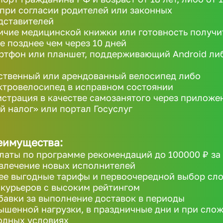
 при согласии родителей или законных
дставителей
ичие медицинской книжки или готовность получи
не позднее чем через 10 дней
ртфон или планшет, поддерживающий Android ли
ственный или арендованный велосипед либо
ктровелосипед в исправном состоянии
истрация в качестве самозанятого через приложе
й налог» или портал Госуслуг
еимущества:
латы по программе рекомендаций до 100000 ₽ за
влечение новых исполнителей
ее выгодные тарифы и первоочередной выбор сл
 курьеров с высоким рейтингом
бавки за выполнение доставок в периоды
ышенной нагрузки, в праздничные дни и при сло
одных условиях