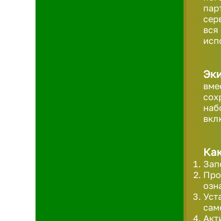
пар
сер
вся
исп
Эк
вме
сох
наб
вкл
Как
Зап
Про
озн
Уст
сам
Акт