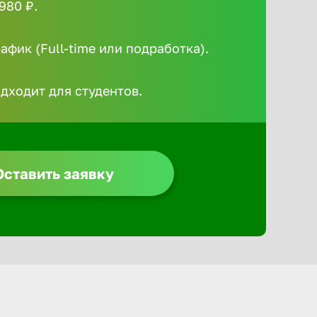
980 ₽.
Алексин
фик (Full-time или подработка).
Альметье
одходит для студентов.
Анадырь
Анапа
Оставить заявку
Ангарск
Апатиты
Арзамас