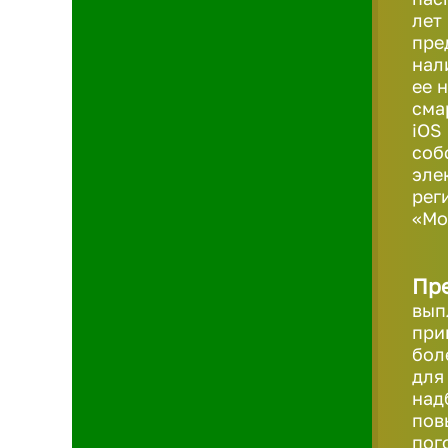
лет
пре
нал
ее 
сма
iOS
соб
эле
рег
«Мо
Пр
вып
при
бол
для
над
пов
пог