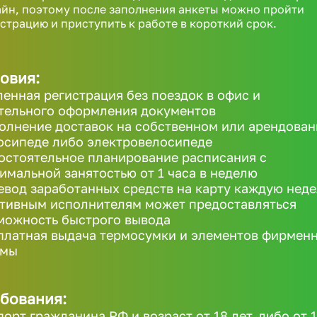
йн, поэтому после заполнения анкеты можно пройти
страцию и приступить к работе в короткий срок.
овия:
ленная регистрация без поездок в офис и
тельного оформления документов
олнение доставок на собственном или арендова
осипеде либо электровелосипеде
остоятельное планирование расписания с
имальной занятостью от 1 часа в неделю
евод заработанных средств на карту каждую неде
ктивным исполнителям может предоставляться
можность быстрого вывода
платная выдача термосумки и элементов фирмен
рмы
бования:
порт гражданина РФ и возраст от 18 лет, либо от 