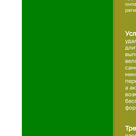
онла
реги
Усл
уда
дли
вып
вел
сам
мин
пер
а а
воз
бес
фо
Тре
пас