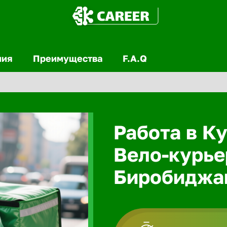
ния
Преимущества
F.A.Q
Работа в Ку
Вело-курье
Биробиджа