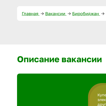
Главная
—>
Вакансии
—>
Биробиджан
—>
Описание вакансии
Купе
элек
друг