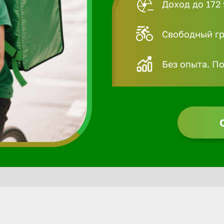
Доход до 172 
Свободный гра
Без опыта. П