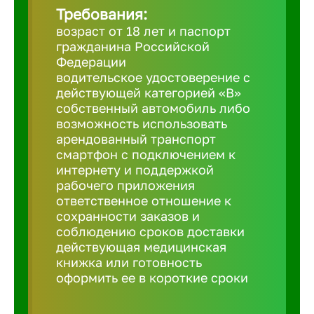
Требования:
возраст от 18 лет и паспорт
Березовс
гражданина Российской
Федерации
водительское удостоверение с
Бийск
действующей категорией «B»
собственный автомобиль либо
возможность использовать
Биробид
арендованный транспорт
смартфон с подключением к
Бирск
интернету и поддержкой
рабочего приложения
ответственное отношение к
Благовещ
сохранности заказов и
соблюдению сроков доставки
действующая медицинская
Благода
книжка или готовность
оформить ее в короткие сроки
Бор