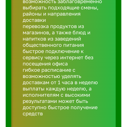
возможность заблаговременно
Балтийск
выбирать подходящие смены,
районы и направления
Барнаул
доставки
перевозка продуктов из
магазинов, а также блюд и
Батайск
напитков из заведений
общественного питания
быстрое подключение к
Белгород
сервису через интернет без
посещения офиса
гибкое расписание с
Белорецк
возможностью уделять
доставкам от 1 часа в неделю
выплаты каждую неделю, а
Белорече
исполнителям с высокими
результатами может быть
доступно быстрое получение
Бердск
средств
Березник