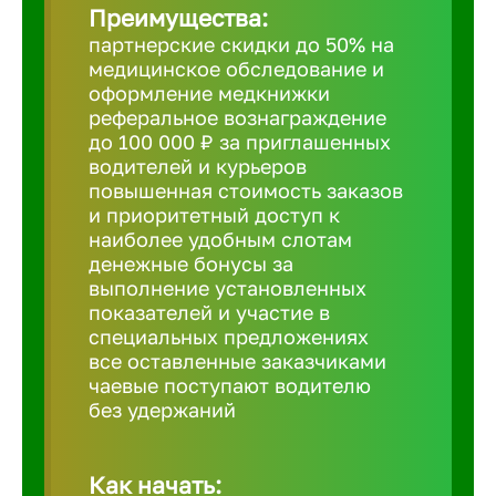
Преимущества:
партнерские скидки до 50% на
Борович
медицинское обследование и
оформление медкнижки
Братск
реферальное вознаграждение
до 100 000 ₽ за приглашенных
водителей и курьеров
Брянск
повышенная стоимость заказов
и приоритетный доступ к
наиболее удобным слотам
Бугульма
денежные бонусы за
выполнение установленных
показателей и участие в
Бузулук
специальных предложениях
все оставленные заказчиками
чаевые поступают водителю
Великие 
без удержаний
Великий 
Как начать: