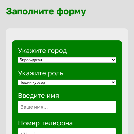
Волгогра
Заполните форму
Волгодон
Волгореч
Укажите город
Волжск
Укажите роль
Волжски
Введите имя
Вологда
Воронеж
Номер телефона
Воткинск