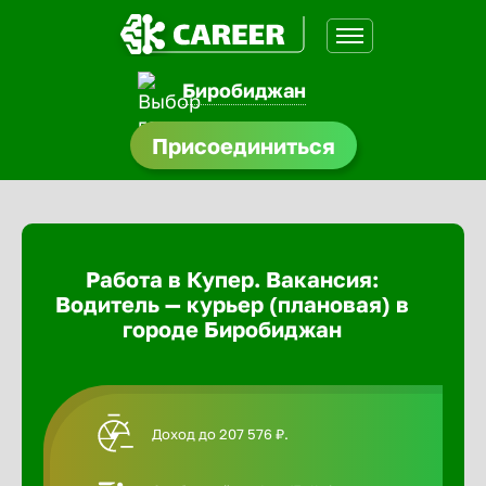
Биробиджан
доустройства
Присоединиться
Абакан
ормления
щества
Адлер
Работа в Купер. Вакансия:
A.Q
Водитель — курьер (плановая) в
Азов
городе Биробиджан
Аксай
Доход до 207 576 ₽.
Александ