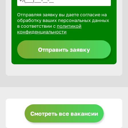
Отправляя заявку вы даете согласие на
Выкса
обработку ваших персональных данных
в соответствии с
политикой
конфиденциальности
Вышний 
Отправить заявку
Вятские 
Гай
Геленджи
Георгиев
Смотреть все вакансии
Глазов