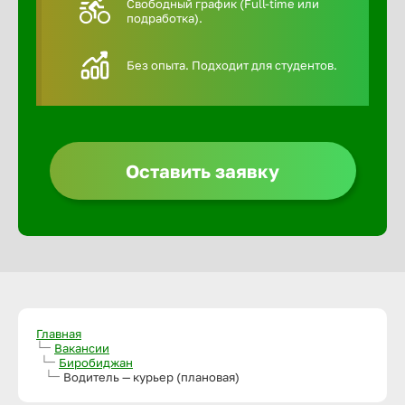
Свободный график (Full-time или
подработка).
Алексин
Без опыта. Подходит для студентов.
Альметье
Анадырь
Оставить заявку
Анапа
Ангарск
Апатиты
Главная
Вакансии
Биробиджан
Арзамас
Водитель — курьер (плановая)